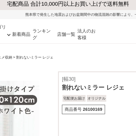
発生した地震およびお盆期間中の物流混雑の影響により、一部地域ではお荷物のお
ゴリ
ランキン
法人のお
新着商品
店舗一覧
グ
客様
スメ収納
割れないミラー レジェ
[幅30]
割れないミラー レジェ
宅配便お届け
オリジナル
商品番号
26100169