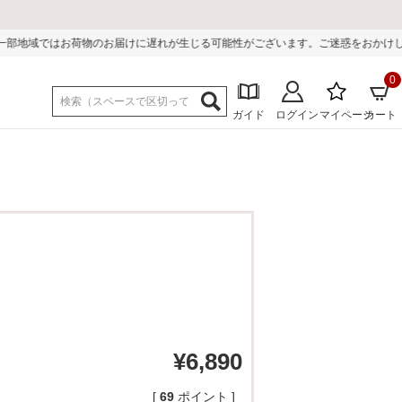
届けに遅れが生じる可能性がございます。ご迷惑をおかけしまして誠に申し訳ござい
0
ガイド
ログイン
マイページ
カート
¥
6,890
[
69
ポイント ]