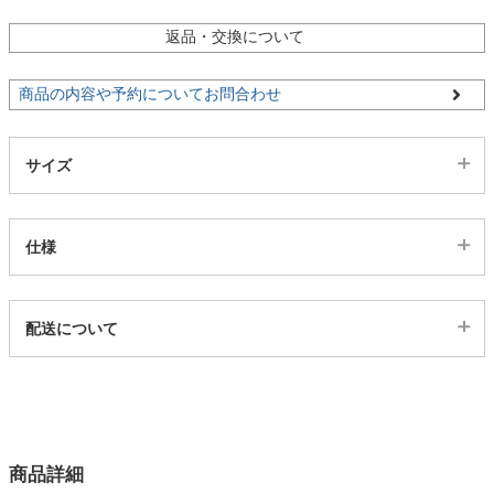
ファブリック
返品・交換について
カーテン
商品の内容や予約についてお問合わせ
ラグ
サイズ
マット
仕様
収納用品
代表sku
配送について
25300192
配送について
サイズ
生活用品
幅14.1×奥行18.8×高さ26(cm)
カラー
キッチン用品
商品詳細
1色