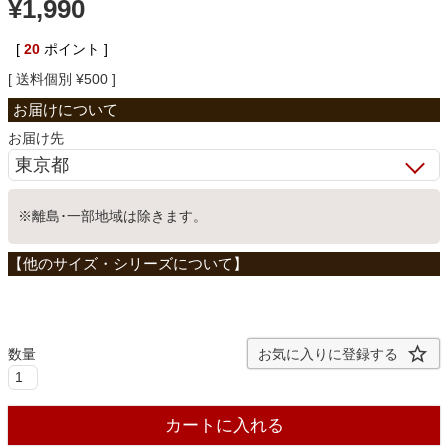
¥
1,990
ベッド
[
20
ポイント ]
送料個別
¥
500
収納家具
お届け先
学習机
※離島･一部地域は除きます。
ホームオフィス
こたつ
お気に入りに登録する
寝具
カートに入れる