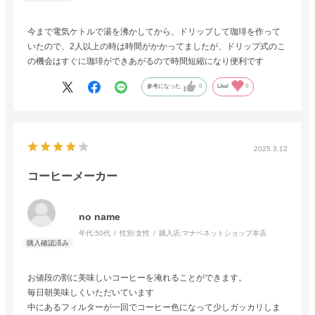
今まで電気ケトルで湯を沸かしてから、ドリップして珈琲を作って
いたので、2人以上の時は時間がかかってましたが、ドリップ式のこ
の機会はすぐに珈琲ができあがるので時間短縮になり便利です
参考になった
0
Like!
0
2025.3.12
コーヒーメーカー
no name
年代:
50代
性別:
女性
購入店:
マナベネットショップ本店
お値段の割に美味しいコーヒーを淹れることができます。
毎日朝美味しくいただいています
中にあるフィルターが一回でコーヒー色になって少しガッカリしま