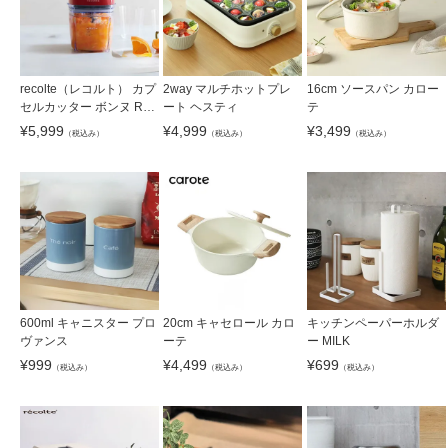
recolte（レコルト） カプ
2way マルチホットプレ
16cm ソースパン カロー
セルカッター ボンヌ RC
ート ヘスティ
テ
P-3
¥
5,999
¥
4,999
¥
3,499
（税込み）
（税込み）
（税込み）
600ml キャニスター プロ
20cm キャセロール カロ
キッチンペーパーホルダ
ヴァンス
ーテ
ー MILK
¥
999
¥
4,499
¥
699
（税込み）
（税込み）
（税込み）