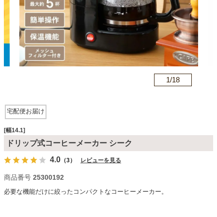
カテゴリから探す
ソファ
n
1/
18
テレビ台・リビング家具
宅配便お届け
ダイニングテーブル・セット
[幅14.1]
ドリップ式コーヒーメーカー シーク
4.0
（3）
レビューを見る
椅子・チェア
商品番号
25300192
必要な機能だけに絞ったコンパクトなコーヒーメーカー。
食器棚・キッチン収納