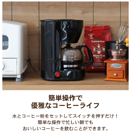
容量
家電・照明器具
650ml
種類
インテリア雑貨
ドリップ式（水容器一体型）
電源
ガーデン
AC 100V 50/60Hz
適格消費電力
タワー
600w
機能
保温、サーモスタット
電源コード長さ
1.05m
付属品