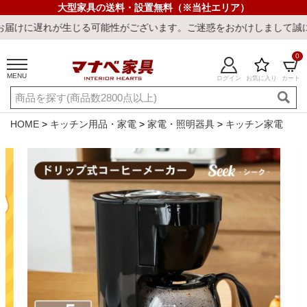
大型家具の送料・設置無料（※当社エリア）
生じる可能性がございます。ご迷惑をおかけしまして誠に申し訳ござい
0
MENU
ログイン
お気に入り
カート
ご利用ガイド
新規会員登録
店舗一覧
閲覧履歴
HOME
キッチン用品・家電
家電・照明器具
キッチン家電
よくある質問
キーワード・商品番号で探す
最短発送
冷感ラグ
冷感寝具
ワークデスク
ウィルトンラ