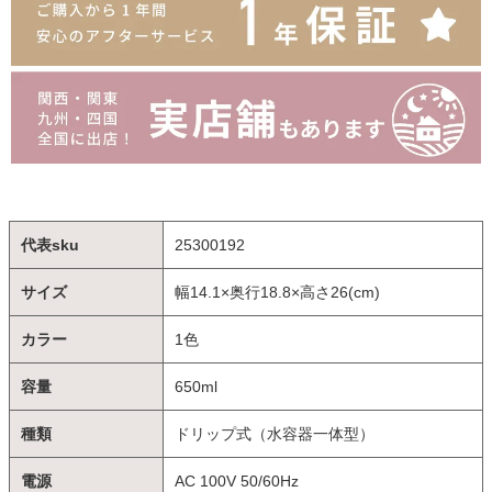
代表sku
25300192
サイズ
幅14.1×奥行18.8×高さ26(cm)
カラー
1色
容量
650ml
種類
ドリップ式（水容器一体型）
電源
AC 100V 50/60Hz