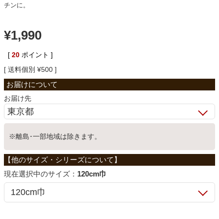
チンに。
ベッド
¥
1,990
収納家具
[
20
ポイント ]
送料個別
¥
500
学習机
お届け先
ホームオフィス
※離島･一部地域は除きます。
こたつ
サイズ：
120cm巾
寝具