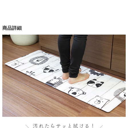
配送について
サイズ
幅45×奥行120×高さ1.2(cm)
家電・照明器具
カラー
商品詳細
1色
インテリア雑貨
素材
PVC（塩化ビニル）
ガーデン
原産国
中国
タワー