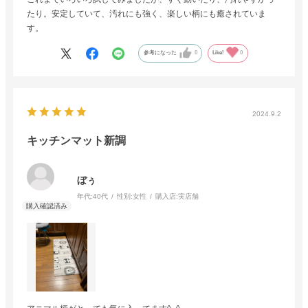
たり。安定していて、汚れにも強く、楽しい柄にも癒されていま
す。
参考になった
0
Like!
0
2024.9.2
キッチンマット新調
ぼぅ
年代:
40代
性別:
女性
購入店:
実店舗