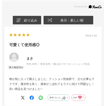
絞り込み
表示：新しい順
2026.5.28
可愛くて使用感◎
まさ
年代:
30代
性別:
女性
購入店:
マナベネットショップ本店
柄が気に入って購入しました。クッション性抜群で、立ち仕事もラ
クです。撥水性も良く、液体がこぼれてもラクに拭けて問題なし！
良い商品を見つけました✨
参考になった
0
Like!
0