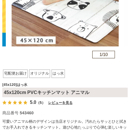
カテゴリから探す
ソファ
n
1/
10
テレビ台・リビング家具
宅配便お届け
オリジナル
はっ水
ダイニングテーブル・セット
[45x120]はっ水
45x120cm PVCキッチンマット アニマル
椅子・チェア
5.0
（5）
レビューを見る
商品番号
543460
食器棚・キッチン収納
可愛いアニマル柄のデザインは当店オリジナル。汚れたらサッとひと拭き
でお手入れできるキッチンマット。遊び心地たっぷりで心弾む楽しいキッ