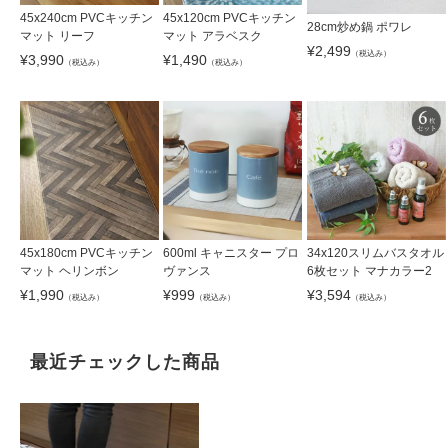
45x240cm PVCキッチン
45x120cm PVCキッチン
28cm炒め鍋 ポワレ
マット リーフ
マット アラベスク
¥
2,499
（税込み）
¥
3,990
¥
1,490
（税込み）
（税込み）
45x180cm PVCキッチン
600ml キャニスター プロ
34x120スリムバスタオル
マット ヘリンボン
ヴァンス
6枚セット マナカラー2
¥
1,990
¥
999
¥
3,594
（税込み）
（税込み）
（税込み）
最近チェックした商品