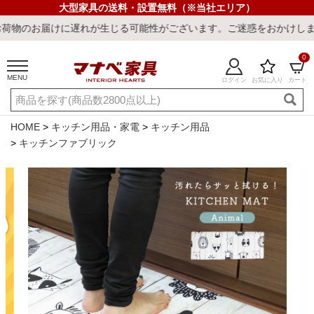
大型家具の送料・設置無料（※当社エリア）
に遅れが生じる可能性がございます。ご迷惑をおかけしまして誠に申し
0
MENU
ログイン
お気に入り
カート
ご利用ガイド
新規会員登録
店舗一覧
閲覧履歴
HOME
キッチン用品・家電
キッチン用品
キッチンファブリック
よくある質問
キーワード・商品番号で探す
最短発送
冷感ラグ
冷感寝具
ワークデスク
ウィルトンラ