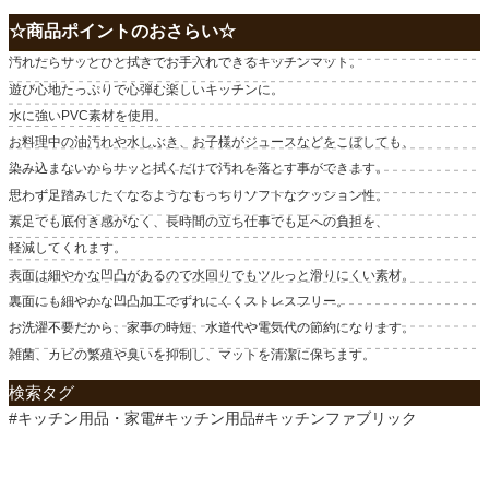
☆商品ポイントのおさらい☆
汚れたらサッとひと拭きでお手入れできるキッチンマット。
遊び心地たっぷりで心弾む楽しいキッチンに。
水に強いPVC素材を使用。
お料理中の油汚れや水しぶき、お子様がジュースなどをこぼしても、
染み込まないからサッと拭くだけで汚れを落とす事ができます。
思わず足踏みしたくなるようなもっちりソフトなクッション性。
素足でも底付き感がなく、長時間の立ち仕事でも足への負担を、
軽減してくれます。
表面は細やかな凹凸があるので水回りでもツルっと滑りにくい素材。
裏面にも細やかな凹凸加工でずれにくくストレスフリー。
お洗濯不要だから、家事の時短、水道代や電気代の節約になります。
雑菌、カビの繁殖や臭いを抑制し、マットを清潔に保ちます。
検索タグ
#キッチン用品・家電#キッチン用品#キッチンファブリック