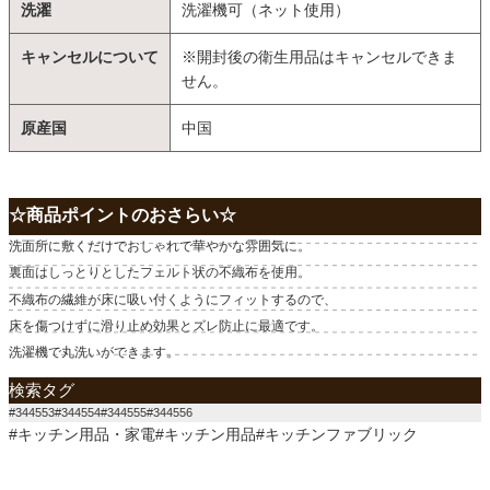
洗濯
洗濯機可（ネット使用）
キャンセルについて
※開封後の衛生用品はキャンセルできま
せん。
原産国
中国
☆商品ポイントのおさらい☆
洗面所に敷くだけでおしゃれで華やかな雰囲気に。
裏面はしっとりとしたフェルト状の不織布を使用。
不織布の繊維が床に吸い付くようにフィットするので、
床を傷つけずに滑り止め効果とズレ防止に最適です。
洗濯機で丸洗いができます。
検索タグ
#344553#344554#344555#344556
#キッチン用品・家電#キッチン用品#キッチンファブリック