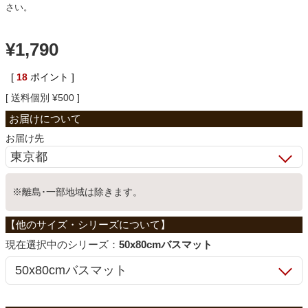
さい。
ベッド
¥
1,790
収納家具
[
18
ポイント ]
送料個別
¥
500
学習机
お届け先
ホームオフィス
※離島･一部地域は除きます。
こたつ
シリーズ：
50x80cmバスマット
寝具