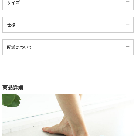
サイズ
家電・照明器具
仕様
インテリア雑貨
代表sku
配送について
344553
ガーデン
配送について
サイズ
幅80×奥行50(cm)
タワー
カラー
商品詳細
4色
組成
ポリエスエル100%
目付
ポリエステル1050g/m2