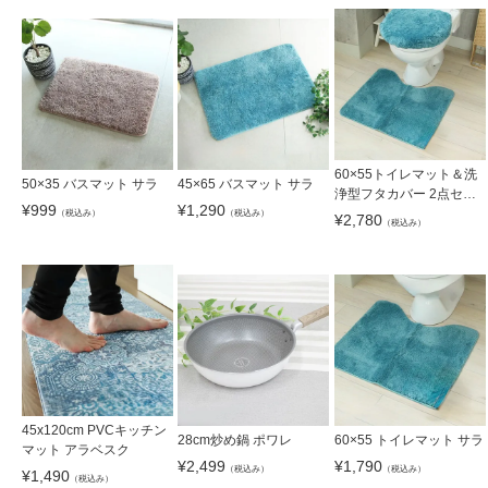
60×55トイレマット＆洗
50×35 バスマット サラ
45×65 バスマット サラ
浄型フタカバー 2点セッ
¥
999
¥
1,290
ト サラ
（税込み）
（税込み）
¥
2,780
（税込み）
45x120cm PVCキッチン
28cm炒め鍋 ポワレ
60×55 トイレマット サラ
マット アラベスク
¥
2,499
¥
1,790
（税込み）
（税込み）
¥
1,490
（税込み）