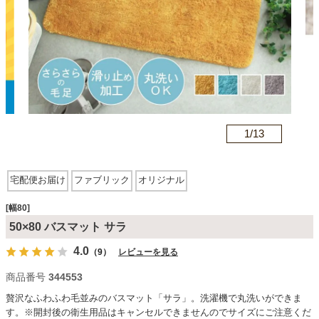
カテゴリから探す
ソファ
n
1/
13
テレビ台・リビング家具
宅配便お届け
ファブリック
オリジナル
ダイニングテーブル・セット
[幅80]
50×80 バスマット サラ
椅子・チェア
4.0
（9）
レビューを見る
商品番号
344553
食器棚・キッチン収納
贅沢なふわふわ毛並みのバスマット「サラ」。洗濯機で丸洗いができま
す。※開封後の衛生用品はキャンセルできませんのでサイズにご注意くだ