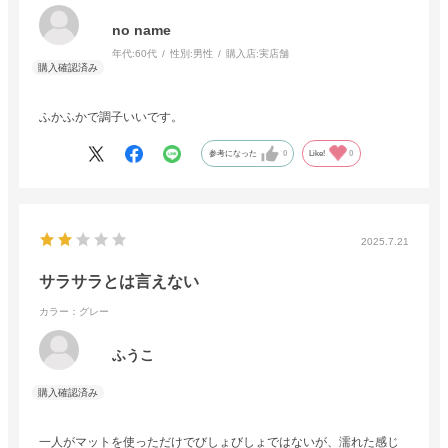
no name
年代:
60代
性別:
男性
購入店:
実店舗
ふかふかで調子いいです。
参考になった
0
Like!
0
2025.7.21
サラサラとは言えない
カラー：グレー
ふうこ
一人がマットを使っただけでびしょびしょではないが、濡れた感じ