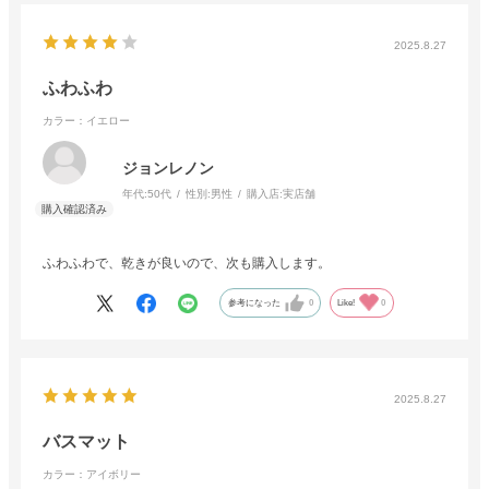
2025.8.27
ふわふわ
カラー：イエロー
ジョンレノン
年代:
50代
性別:
男性
購入店:
実店舗
ふわふわで、乾きが良いので、次も購入します。
参考になった
0
Like!
0
2025.8.27
バスマット
カラー：アイボリー