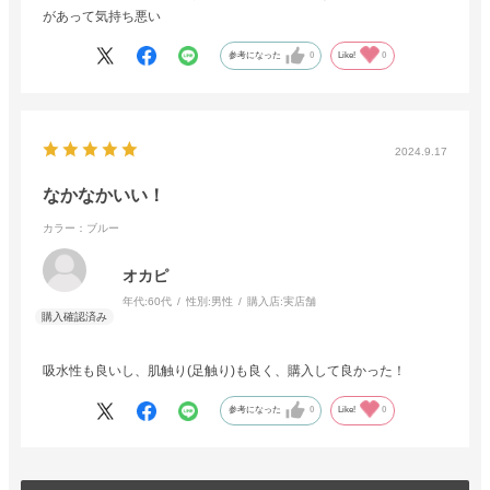
があって気持ち悪い
参考になった
0
Like!
0
2024.9.17
なかなかいい！
カラー：ブルー
オカピ
年代:
60代
性別:
男性
購入店:
実店舗
吸水性も良いし、肌触り(足触り)も良く、購入して良かった！
参考になった
0
Like!
0