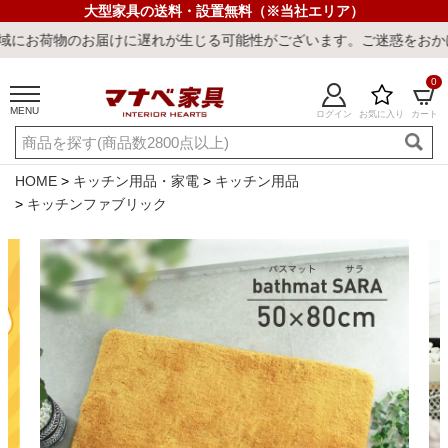
大型家具の送料・設置無料（※当社エリア）
届けに遅れが生じる可能性がございます。ご迷惑をおかけしまして誠に
0
MENU
ログイン
お気に入り
カート
ご利用ガイド
新規会員登録
店舗一覧
閲覧履歴
HOME
キッチン用品・家電
キッチン用品
キッチンファブリック
よくある質問
キーワード・商品番号で探す
最短発送
冷感ラグ
冷感寝具
ワークデスク
ウィルトンラ