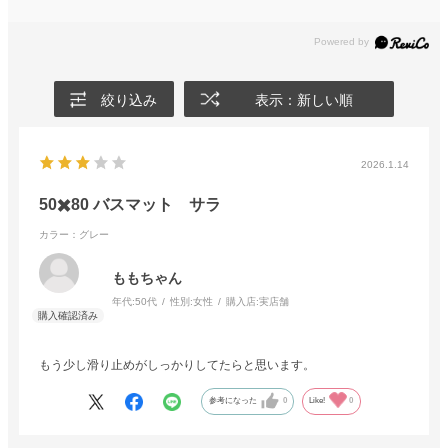
絞り込み
表示：新しい順
2026.1.14
50✖️80 バスマット サラ
カラー：グレー
ももちゃん
年代:
50代
性別:
女性
購入店:
実店舗
もう少し滑り止めがしっかりしてたらと思います。
参考になった
0
Like!
0