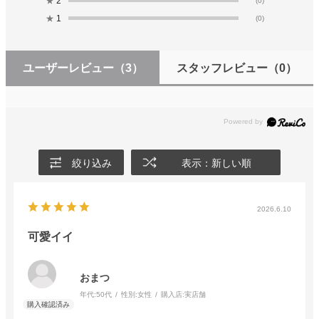
★
2
(0)
★
1
(0)
ユーザーレビュー
（3）
スタッフレビュー
（0）
絞り込み
表示：新しい順
2026.6.10
可愛イイ
おまつ
年代:
50代
性別:
女性
購入店:
実店舗