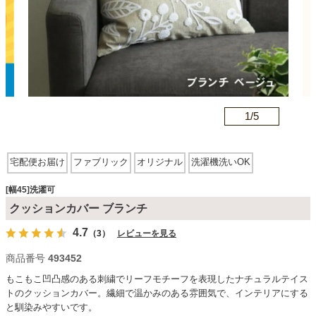
カテゴリから探す
ソファ
n
1/
5
テレビ台・リビング家具
宅配便お届け
ファブリック
オリジナル
洗濯機洗いOK
ダイニングテーブル・セット
[幅45]洗濯可
クッションカバー ブランチ
4.7
（3）
レビューを見る
椅子・チェア
商品番号
493452
もこもこ凹凸感のある刺繍でリーフモチーフを表現したナチュラルテイス
食器棚・キッチン収納
トのクッションカバー。繊細で温かみのある雰囲気で、インテリアにする
と馴染みやすいです。