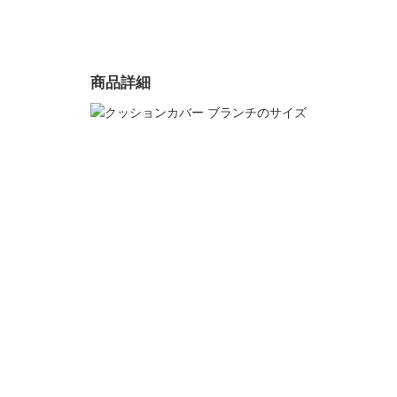
サイズ
幅45×奥行45(cm)
家電・照明器具
カラー
商品詳細
1色
インテリア雑貨
表側生地
ポリエステル100%
ガーデン
洗濯表示
洗濯機OK（弱洗い、ネット使用）
タワー
原産国
中国