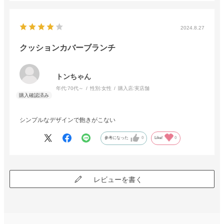
2024.8.27
クッションカバーブランチ
トンちゃん
年代:
70代～
性別:
女性
購入店:
実店舗
シンプルなデザインで飽きがこない
参考になった
0
Like!
0
レビューを書く