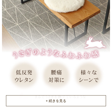
中材
モールドウレタン
お手入れ方法
カバーのみ手洗い可
原産国
中国