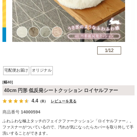
カテゴリから探す
ソファ
n
1/
12
テレビ台・リビング家具
宅配便お届け
オリジナル
ダイニングテーブル・セット
[幅40]
40cm 円形 低反発シートクッション ロイヤルファー
4.4
（8）
レビューを見る
椅子・チェア
商品番号
14000594
ふわふわな極上タッチのフェイクファークッション「ロイヤルファー」。
食器棚・キッチン収納
ファスナーがついているので、汚れが気になったらカバーを取り外して手
洗いすることができます。