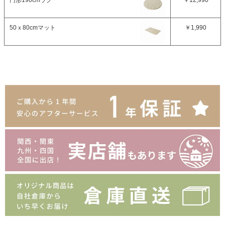
50ｘ80cmマット
￥1,990