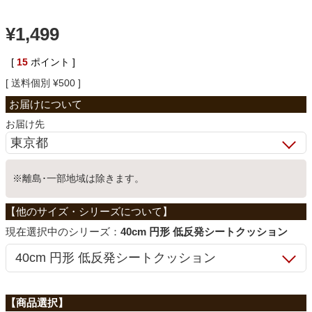
ベッド
¥
1,499
[
15
ポイント ]
収納家具
送料個別
¥
500
学習机
お届け先
ホームオフィス
※離島･一部地域は除きます。
こたつ
シリーズ：
40cm 円形 低反発シートクッション
寝具