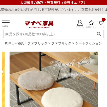
大型家具の送料・設置無料（※当社エリア）
遅れが生じる可能性がございます。ご迷惑をおかけしまして誠に申し訳
0
MENU
ログイン
お気に入り
カート
ご利用ガイド
新規会員登録
店舗一覧
閲覧履歴
HOME
寝具・ファブリック
ファブリック
シートクッション
よくある質問
キーワード・商品番号で探す
最短発送
冷感ラグ
冷感寝具
ワークデスク
ウィルトンラ