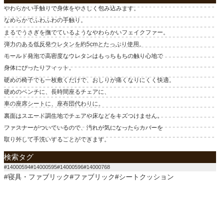
やわらかい手触りで身体をやさしく包み込みます。
なめらかでふわふわの手触り。
まるでうさぎを撫でているようなやわらかいフェイクファー。
弾力のある低反発ウレタンを約5cmとたっぷり使用。
モールド発泡で高密度なウレタンはもっちもちの触り心地で
身体にぴったりフィット。
硬めの椅子でも一枚敷くだけで、おしりが痛くなりにくく快適。
硬めのベンチに、長時間座るチェアに、
車の座席シートに、座布団代わりに。
裏面はスエード調生地でチェアや床などをキズつけません。
ファスナーがついているので、汚れが気になったらカバーを
取り外して手洗いすることができます。
検索タグ
#14000594#14000595#14000596#14000768
#寝具・ファブリック#ファブリック#シートクッション