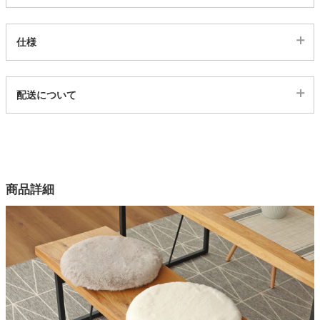
家電・照明器具
仕様
インテリア雑貨
代表sku
配送について
14000594
配送について
サイズ
ガーデン
幅40×奥行40×高さ5(cm)
カラー
タワー
商品詳細
4色
表生地
ポリエステル100％
裏生地
ポリエステル100％