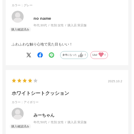
カラー：グレー
no name
年代:
30代
性別:
女性
購入店:
実店舗
ふわふわな触り心地で見た目もいい！
参考になった
0
Like!
0
2025.10.2
ホワイトシートクッション
カラー：アイボリー
みーちゃん
年代:
50代
性別:
女性
購入店:
実店舗