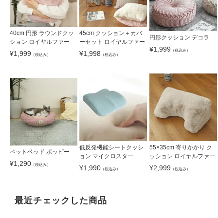
40cm 円形 ラウンドクッ
45cm クッション＋カバ
円形クッション デコラ
ション ロイヤルファー
ーセット ロイヤルファー
¥
1,999
（税込み）
¥
1,999
¥
1,998
（税込み）
（税込み）
低反発機能シートクッシ
55×35cm 寄りかかり ク
ペットベッド ポッピー
ョン マイクロスター
ッション ロイヤルファー
¥
1,290
（税込み）
¥
1,990
¥
2,999
（税込み）
（税込み）
最近チェックした商品