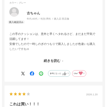
カラー：グレー
古ちゃん
年代:
40代
性別:
男性
購入店:
実店舗
この手のクッションは、意外と早くヘタれるけど、まだまだ平気で
活躍してます！
安価でしたので一時しのぎのつもりで購入しましたが色違いも購入
したいですね☺️
同店でゴミ箱もかいましたがバネがヘタて今じゃ手動です…。良し
続きを読む
悪しかな？
マットレスとベッドも購入しました！
参考になった
0
Like!
0
こちらは最高ですね！良い買い物でした。
2026.1.20
これは買い！！！