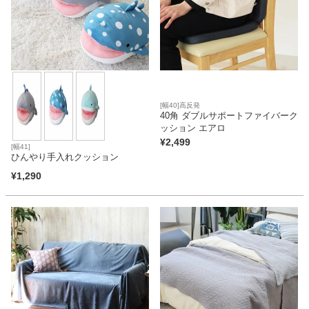
ベッド
収納家具
[幅40]高反発
40角 ダブルサポートファイバーク
学習机
ッション エアロ
¥
2,499
[幅41]
ひんやり手入れクッション
ホームオフィス
¥
1,290
こたつ
寝具