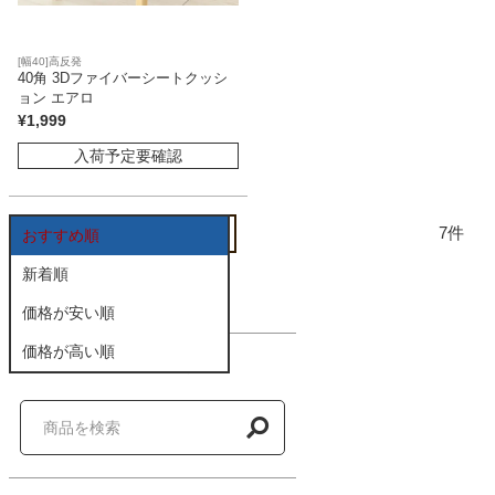
家電・照明器具
[幅40]高反発
40角 3Dファイバーシートクッシ
ョン エアロ
¥
1,999
インテリア雑貨
入荷予定要確認
ガーデン
7
おすすめ順
新着順
タワー
価格が安い順
価格が高い順
商品を探す