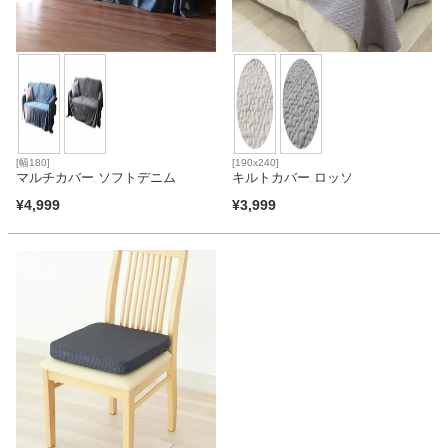
ファブリック
カーテン
ラグ
[幅180]
[190x240]
マルチカバー ソフトデニム
キルトカバー ロッソ
¥
4,999
¥
3,999
マット
収納用品
生活用品
キッチン用品