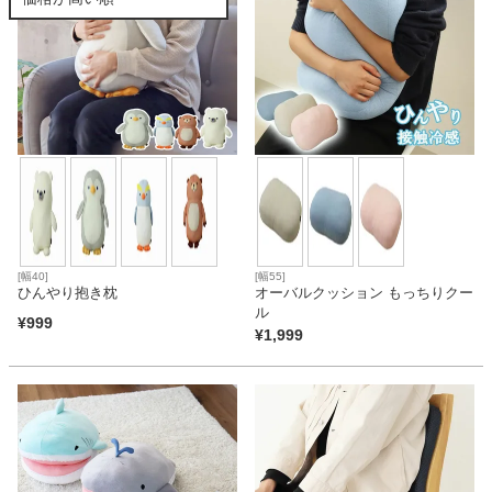
カテゴリから探す
ソファ
テレビ台・リビング家具
[幅40]
[幅55]
ひんやり抱き枕
オーバルクッション もっちりクー
ダイニングテーブル・セット
ル
¥
999
¥
1,999
椅子・チェア
食器棚・キッチン収納