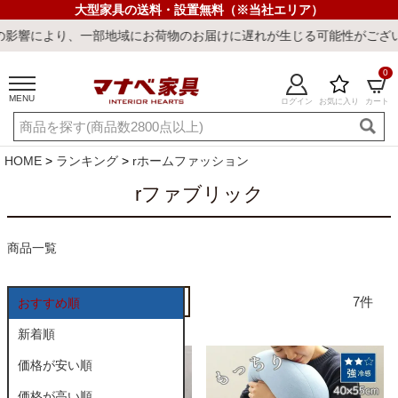
大型家具の送料・設置無料（※当社エリア）
により、一部地域にお荷物のお届けに遅れが生じる可能性がございます
0
MENU
ログイン
お気に入り
カート
ご利用ガイド
新規会員登録
店舗一覧
閲覧履歴
HOME
ランキング
rホームファッション
よくある質問
rファブリック
キーワード・商品番号で探す
商品一覧
7
おすすめ順
新着順
価格が安い順
最短発送
冷感ラグ
冷感寝具
ワークデスク
ウィルトンラ
価格が高い順