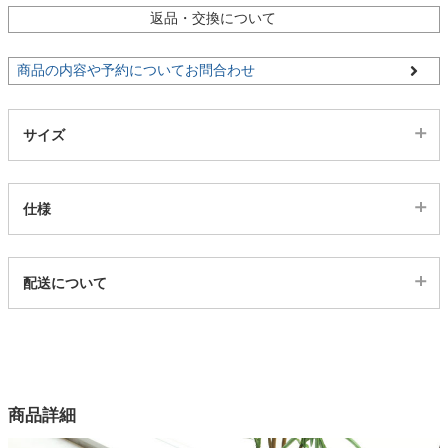
ファブリック
返品・交換について
商品の内容や予約についてお問合わせ
カーテン
サイズ
ラグ
仕様
マット
代表sku
配送について
収納用品
180237
配送について
サイズ
生活用品
幅50×奥行80(cm)
カラー
商品詳細
キッチン用品
1色