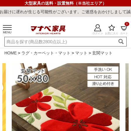
大型家具の送料・設置無料（※当社エリア）
が生じる可能性がございます。ご迷惑をおかけしまして誠に申し訳ござ
0
MENU
ログイン
お気に入り
カート
ご利用ガイド
新規会員登録
店舗一覧
閲覧履歴
HOME
ラグ・カーペット・マット
マット
玄関マット
よくある質問
キーワード・商品番号で探す
最短発送
冷感ラグ
冷感寝具
ワークデスク
ウィルトンラ