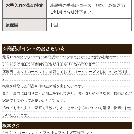
お手入れの際の注意
洗濯機の手洗いコース、脱水、乾燥器の
ご利用はお避け下さい。
原産国
中国
☆商品ポイントのおさらい☆
最長16mmのカットパイルを使用し、ソフトでふかふかな踏み心地です。
カービング加工で立体的で上質な仕上がりとなっています。
床暖房、ホットカーペットに対応しており、オールシーズンお使いいただけま
す。
模様を縁取った凹凸を作り立体感を出しています。
また、裏面には滑りにくい加工を施しており、お年寄りや小さなお子様のいるご
家庭でも安心してお使いいただけます。
汚れても大丈夫！ご家庭で手洗いすることができるのでいつも清潔、快適にお使
いいただけます。
検索タグ
#ラグ・カーペット・マット#マット#玄関マット