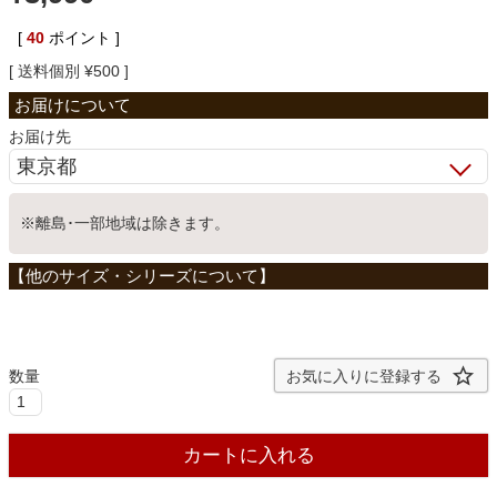
ベッド
[
40
ポイント ]
送料個別
¥
500
収納家具
お届け先
学習机
※離島･一部地域は除きます。
ホームオフィス
こたつ
お気に入りに登録する
寝具
カートに入れる