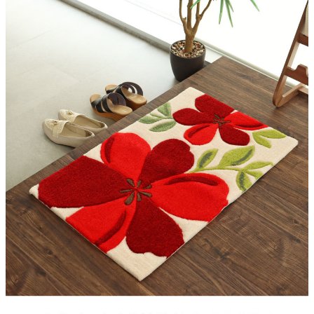
組成
アクリル
家電・照明器具
裏生地
綿布（滑りにくい加工）
インテリア雑貨
お手入れ方法
手洗い可能
ガーデン
お手入れの際の注意
洗濯機の手洗いコース、脱水、乾燥器のご利用はお避け下さい。
タワー
原産国
中国