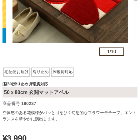
カテゴリから探す
ソファ
n
1/
10
テレビ台・リビング家具
宅配便お届け
滑り止め
床暖房対応
ダイニングテーブル・セット
[幅50]滑り止め 床暖房対応
50ｘ80cm 玄関マットアベル
商品番号
180237
椅子・チェア
立体感のある花模様がパッと目をひく幻想的なフラワーモチーフ。エント
ランスを華やかに演出します。
食器棚・キッチン収納
¥
3,990