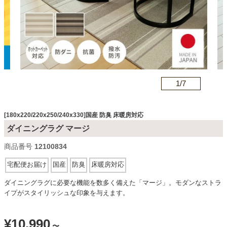
カテゴリから探す
ソファ
n
1/
7
テレビ台・リビング家具
[180x220/220x250/240x330]国産 防臭 床暖房対応
ダイニングラグ マージ
ダイニングテーブル・セット
商品番号
12100834
宅配便お届け
国産
防臭
床暖房対応
椅子・チェア
ダイニングラグに必要な機能を数多く備えた「マージ」。モダンなストラ
イプがスタイリッシュな印象を与えます。
食器棚・キッチン収納
¥
10,990
〜