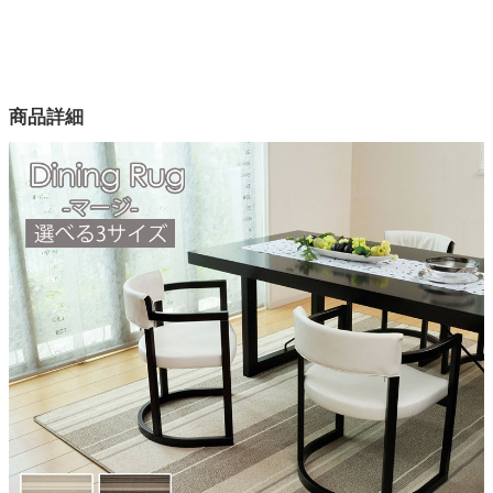
配送について
サイズ
幅180×奥行220(cm)
幅220×奥行250(cm)
幅240×奥行330(cm)
商品詳細
カラー
2色
組成
ポリプロピレン100％
目付
450g/m2
裏面
不織布
パイル長
約6mm