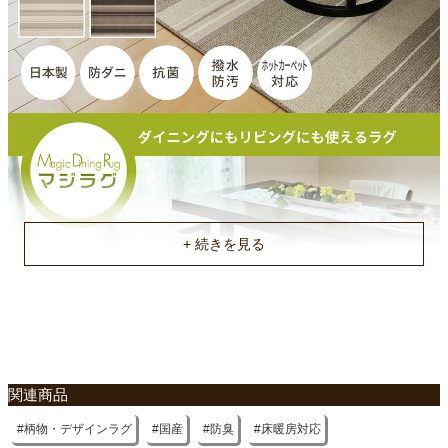
機能
撥水
機能
防汚
機能
防ダニ
機能
抗菌
原産国
国産
関連商品
柄物・デザインラグ
国産
防臭
床暖房対応