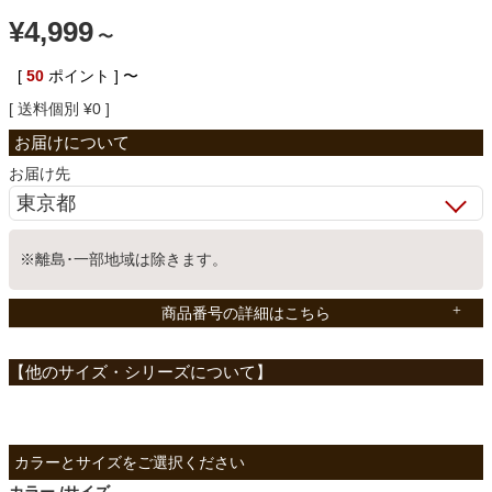
¥
4,999
ベッド
〜
[
50
ポイント ]
〜
送料個別
¥
0
収納家具
お届け先
学習机
※離島･一部地域は除きます。
ホームオフィス
商品番号の詳細はこちら
こたつ
寝具