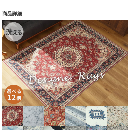
幅190×奥行190(cm)
幅190×奥行240(cm)
商品詳細
カラー
12色
表生地
ポリエステル100％
裏生地
不織布(滑り止め付)
お手入れ方法
手洗いOK
原産国
中国