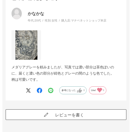
かなかな
年代:
20代
性別:
女性
購入店:
マナベネットショップ本店
メダリアグレーを頼みましたが、写真では濃い部分は茶色ぽいの
に、届くと濃い色の部分が紺色とグレーの間のような色でした。
柄は可愛いです。
参考になった
0
Like!
0
レビューを書く