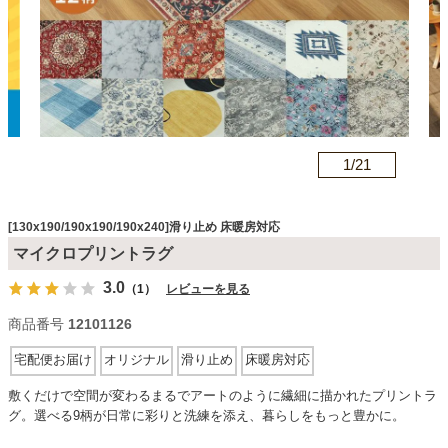
カテゴリから探す
ソファ
n
1/
21
テレビ台・リビング家具
[130x190/190x190/190x240]滑り止め 床暖房対応
マイクロプリントラグ
ダイニングテーブル・セット
3.0
（1）
レビューを見る
商品番号
12101126
椅子・チェア
宅配便お届け
オリジナル
滑り止め
床暖房対応
敷くだけで空間が変わるまるでアートのように繊細に描かれたプリントラ
食器棚・キッチン収納
グ。選べる9柄が日常に彩りと洗練を添え、暮らしをもっと豊かに。