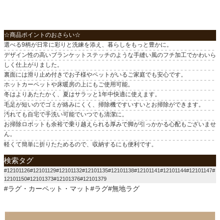
☆商品ポイントのおさらい☆
選べる9柄が日常に彩りと洗練を添え、暮らしをもっと豊かに。
デザイン性の高いブランケットステッチのような手縫い風のフチ加工でかわいら
しく仕上がりました。
裏面には滑り止め付きでお子様やペットがいるご家庭でも安心です。
ホットカーペットや床暖房の上にもご使用可能。
冬はよりあたたかく、夏はサラッと1年中快適に使えます。
毛足が短いのでゴミが絡みにくく、掃除機ですいすいとお掃除ができます。
汚れても自宅で手洗い可能でいつでも清潔に。
お掃除ロボットも余裕で乗り越えられる厚みで脚が引っかかる心配もございませ
ん。
軽くて簡単に折りたためるので、収納するにも便利です。
検索タグ
#12101126#12101129#12101132#12101135#12101138#12101141#12101144#12101147#
12101150#12101373#12101376#12101379
#ラグ・カーペット・マット#ラグ#無地ラグ