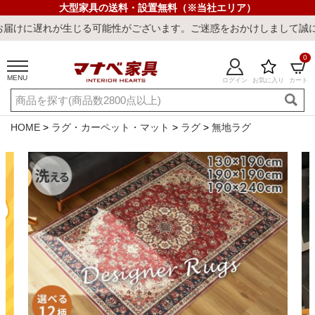
大型家具の送料・設置無料（※当社エリア）
じる可能性がございます。ご迷惑をおかけしまして誠に申し訳ございま
0
MENU
ログイン
お気に入り
カート
ご利用ガイド
新規会員登録
店舗一覧
閲覧履歴
HOME
ラグ・カーペット・マット
ラグ
無地ラグ
よくある質問
キーワード・商品番号で探す
最短発送
冷感ラグ
冷感寝具
ワークデスク
ウィルトンラ