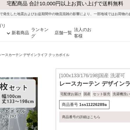
大型家具の送料・設置無料（※当社エリア）
間中の物流混雑の影響により、一部地域ではお荷物のお届けに遅れが生じる可能性
ゴリ
ランキン
法人のお
新着商品
店舗一覧
グ
客様
レースカーテン デザインライフ クッカボイル
[100x133/176/198]国産 洗濯可
レースカーテン デザインラ
宅配便お届け
国産
セット販売
洗濯機洗い
商品番号
1ss11226289a
商品番号の詳細はこちら