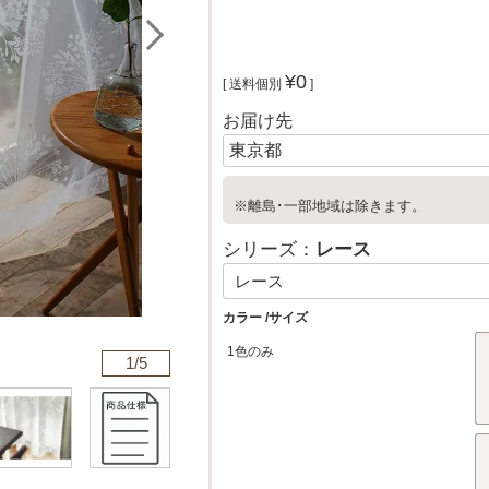
¥
0
送料個別
お届け先
※離島･一部地域は除きます。
シリーズ：
レース
カラー
サイズ
1色のみ
1/
5