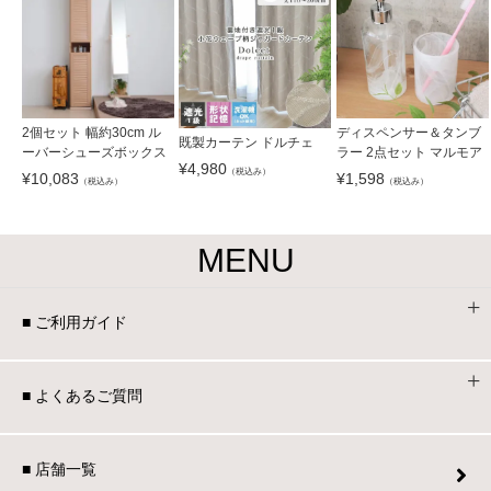
2個セット 幅約30cm ル
ディスペンサー＆タンブ
既製カーテン ドルチェ
ーバーシューズボックス
ラー 2点セット マルモア
¥
4,980
（税込み）
¥
10,083
¥
1,598
（税込み）
（税込み）
MENU
■ ご利用ガイド
■ よくあるご質問
■ 店舗一覧