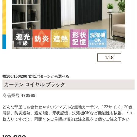
カテゴリから探す
ソファ
n
1/
18
テレビ台・リビング家具
幅100/150/200 丈41パターンから選べる
ダイニングテーブル・セット
カーテン ロイヤル ブラック
商品番号
c470969
椅子・チェア
どんな部屋にも合わせやすいシンプルな無地カーテン。123サイズ、20色
展開。防炎遮熱、遮光1級、形状記憶、洗濯機OKなど機能性も抜群。＊１
枚入りですので、両開きをご希望の場合は注文数を２個でご注文下さい
食器棚・キッチン収納