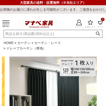
大型家具の送料・設置無料（※当社エリア）
届けに遅れが生じる可能性がございます。ご迷惑をおかけしまして誠に
0
MENU
ログイン
お気に入り
カート
ご利用ガイド
新規会員登録
店舗一覧
閲覧履歴
HOME
カーテン
カーテン・レース
ドレープカーテン（厚地）
よくある質問
キーワード・商品番号で探す
最短発送
冷感ラグ
冷感寝具
ワークデスク
ウィルトンラ