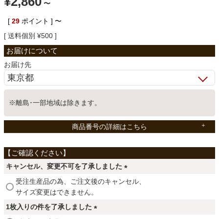
¥
2,860
〜
ベッド
[
29
ポイント ]
〜
送料個別
¥
500
収納家具
お届け先
学習机
※離島･一部地域は除きます。
ホームオフィス
商品番号の詳細はこちら
こたつ
キャンセル、変更不可を了承しました
(
受注生産品の為、ご注文後のキャンセル、
寝具
必
サイズ変更はできません。
須
1枚入りの件を了承しました
)