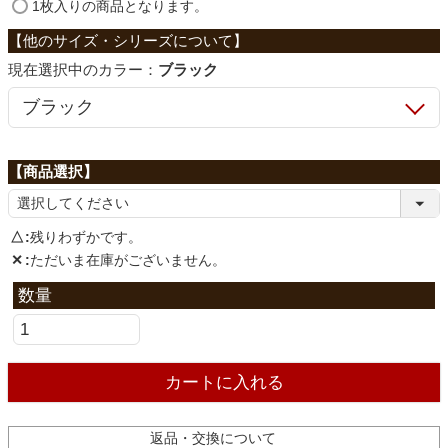
ファブリック
(
1枚入りの商品となります。
必
須
カラー：
ブラック
)
カーテン
ラグ
マット
△
残りわずかです。
✕
ただいま在庫がございません。
収納用品
生活用品
カートに入れる
キッチン用品
返品・交換について