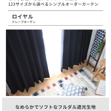
150(cm)
タテ糸組成
ポリエステル100％
ヨコ糸組成
ポリエステル100％
ヒダ倍率
1.5倍ヒダ
山仕様
2ツ山
フック仕様
アジャスターフック
フック形態
Aフック