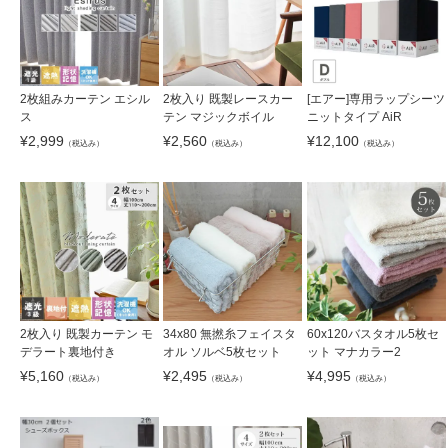
2枚組みカーテン エシル
2枚入り 既製レースカー
[エアー]専用ラップシーツ
ス
テン マジックボイル
ニットタイプ AiR
¥
2,999
¥
2,560
¥
12,100
（税込み）
（税込み）
（税込み）
2枚入り 既製カーテン モ
34x80 無撚糸フェイスタ
60x120バスタオル5枚セ
デラート裏地付き
オル ソルベ5枚セット
ット マナカラー2
¥
5,160
¥
2,495
¥
4,995
（税込み）
（税込み）
（税込み）