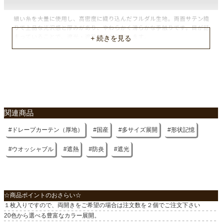
縦リピート
なし
横リピート
なし
洗濯表示
ウォッシャブル
入り数
関連商品
1枚（両開きの場合は２個でご注文下さい）
ドレープカーテン（厚地）
国産
多サイズ展開
形状記憶
付属
共布タッセル1枚
ウオッシャブル
遮熱
防炎
遮光
遮光
1級
☆商品ポイントのおさらい☆
機能
１枚入りですので、両開きをご希望の場合は注文数を２個でご注文下さい
形状記憶、防炎、遮熱
20色から選べる豊富なカラー展開。