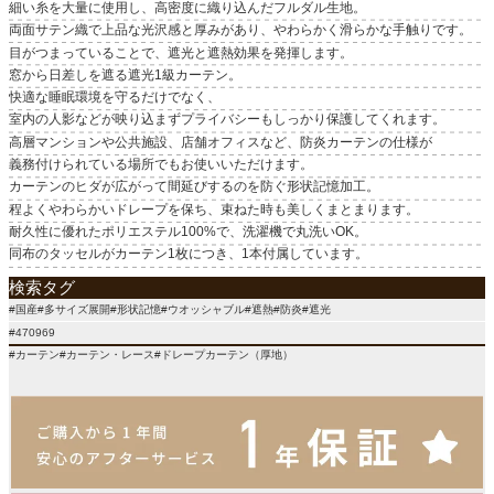
細い糸を大量に使用し、高密度に織り込んだフルダル生地。
原産国
両面サテン織で上品な光沢感と厚みがあり、やわらかく滑らかな手触りです。
国産
目がつまっていることで、遮光と遮熱効果を発揮します。
窓から日差しを遮る遮光1級カーテン。
快適な睡眠環境を守るだけでなく、
室内の人影などが映り込まずプライバシーもしっかり保護してくれます。
高層マンションや公共施設、店舗オフィスなど、防炎カーテンの仕様が
義務付けられている場所でもお使いいただけます。
カーテンのヒダが広がって間延びするのを防ぐ形状記憶加工。
程よくやわらかいドレープを保ち、束ねた時も美しくまとまります。
耐久性に優れたポリエステル100%で、洗濯機で丸洗いOK。
同布のタッセルがカーテン1枚につき、1本付属しています。
検索タグ
#国産#多サイズ展開#形状記憶#ウオッシャブル#遮熱#防炎#遮光
#470969
#カーテン#カーテン・レース#ドレープカーテン（厚地）