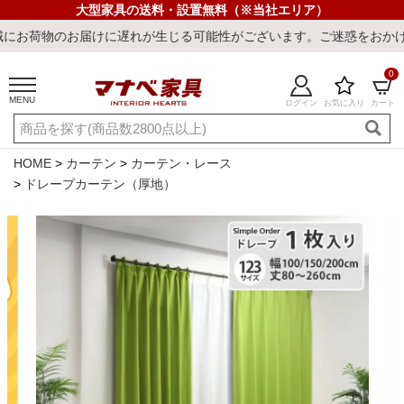
大型家具の送料・設置無料（※当社エリア）
お届けに遅れが生じる可能性がございます。ご迷惑をおかけしまして誠
0
MENU
ログイン
お気に入り
カート
ご利用ガイド
新規会員登録
店舗一覧
閲覧履歴
HOME
カーテン
カーテン・レース
ドレープカーテン（厚地）
よくある質問
キーワード・商品番号で探す
最短発送
冷感ラグ
冷感寝具
ワークデスク
ウィルトンラ