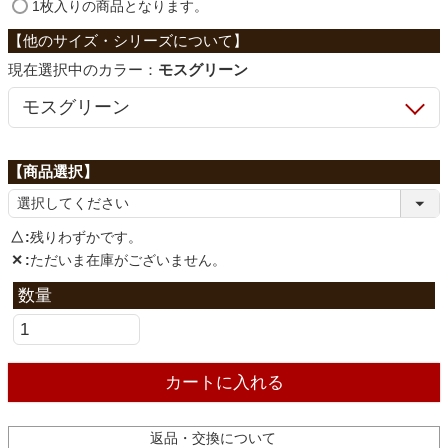
ファブリック
(
1枚入りの商品となります。
必
須
カラー：
モスグリーン
)
カーテン
ラグ
マット
△
残りわずかです。
✕
ただいま在庫がございません。
収納用品
生活用品
カートに入れる
キッチン用品
返品・交換について