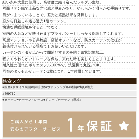
細い糸を大量に使用し、高密度に織り込んだフルダル生地。
原産国
両面サテン織で上品な光沢感と厚みがあり、やわらかく滑らかな手触りです。
国産
目がつまっていることで、遮光と遮熱効果を発揮します。
窓から日差しを遮る遮光1級カーテン。
快適な睡眠環境を守るだけでなく、
室内の人影などが映り込まずプライバシーもしっかり保護してくれます。
高層マンションや公共施設、店舗オフィスなど、防炎カーテンの仕様が
義務付けられている場所でもお使いいただけます。
カーテンのヒダが広がって間延びするのを防ぐ形状記憶加工。
程よくやわらかいドレープを保ち、束ねた時も美しくまとまります。
耐久性に優れたポリエステル100%で、洗濯機で丸洗いOK。
同布のタッセルがカーテン1枚につき、1本付属しています。
検索タグ
#国産#多サイズ展開#形状記憶#ウオッシャブル#遮熱#防炎#遮光
#469739
#カーテン#カーテン・レース#ドレープカーテン（厚地）