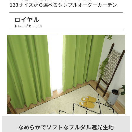
150(cm)
タテ糸組成
ポリエステル100％
ヨコ糸組成
ポリエステル100％
ヒダ倍率
1.5倍ヒダ
山仕様
2ツ山
フック仕様
アジャスターフック
フック形態
Aフック