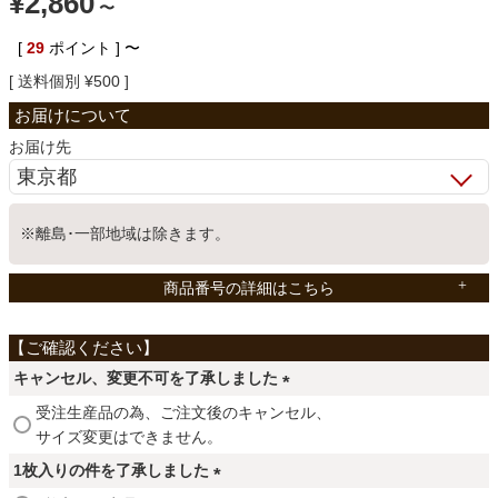
¥
2,860
〜
ベッド
[
29
ポイント ]
〜
送料個別
¥
500
収納家具
お届け先
学習机
※離島･一部地域は除きます。
ホームオフィス
商品番号の詳細はこちら
こたつ
キャンセル、変更不可を了承しました
(
受注生産品の為、ご注文後のキャンセル、
寝具
必
サイズ変更はできません。
須
1枚入りの件を了承しました
)