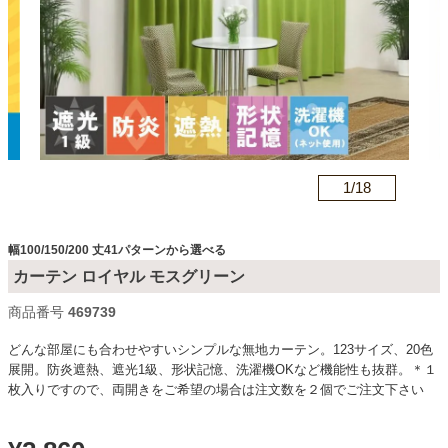
カテゴリから探す
ソファ
n
1/
18
テレビ台・リビング家具
幅100/150/200 丈41パターンから選べる
ダイニングテーブル・セット
カーテン ロイヤル モスグリーン
商品番号
c469739
椅子・チェア
どんな部屋にも合わせやすいシンプルな無地カーテン。123サイズ、20色
展開。防炎遮熱、遮光1級、形状記憶、洗濯機OKなど機能性も抜群。＊１
枚入りですので、両開きをご希望の場合は注文数を２個でご注文下さい
食器棚・キッチン収納