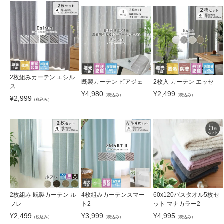
2枚組みカーテン エシル
既製カーテン ピアジェ
2枚入 カーテン エッセ
ス
¥
4,980
¥
2,499
（税込み）
（税込み）
¥
2,999
（税込み）
2枚組み 既製カーテン ル
4枚組みカーテンスマー
60x120バスタオル5枚セ
フレ
ト2
ット マナカラー2
¥
2,499
¥
3,999
¥
4,995
（税込み）
（税込み）
（税込み）