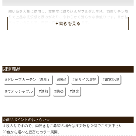
縦リピート
なし
横リピート
なし
洗濯表示
ウォッシャブル
入り数
関連商品
1枚（両開きの場合は２個でご注文下さい）
ドレープカーテン（厚地）
国産
多サイズ展開
形状記憶
付属
共布タッセル1枚
ウオッシャブル
遮熱
防炎
遮光
遮光
1級
☆商品ポイントのおさらい☆
機能
１枚入りですので、両開きをご希望の場合は注文数を２個でご注文下さい
形状記憶、防炎、遮熱
20色から選べる豊富なカラー展開。