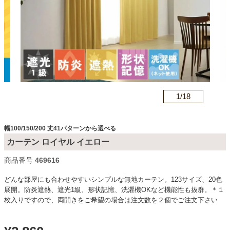
カテゴリから探す
ソファ
n
1/
18
テレビ台・リビング家具
幅100/150/200 丈41パターンから選べる
ダイニングテーブル・セット
カーテン ロイヤル イエロー
商品番号
c469616
椅子・チェア
どんな部屋にも合わせやすいシンプルな無地カーテン。123サイズ、20色
展開。防炎遮熱、遮光1級、形状記憶、洗濯機OKなど機能性も抜群。＊１
枚入りですので、両開きをご希望の場合は注文数を２個でご注文下さい
食器棚・キッチン収納