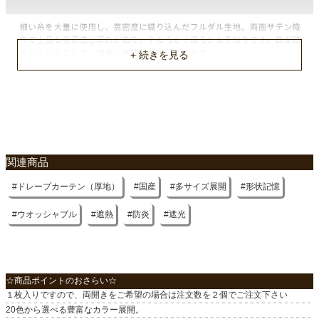
縦リピート
なし
横リピート
なし
洗濯表示
ウォッシャブル
入り数
関連商品
1枚（両開きの場合は２個でご注文下さい）
ドレープカーテン（厚地）
国産
多サイズ展開
形状記憶
付属
共布タッセル1枚
ウオッシャブル
遮熱
防炎
遮光
遮光
1級
☆商品ポイントのおさらい☆
機能
１枚入りですので、両開きをご希望の場合は注文数を２個でご注文下さい
形状記憶、防炎、遮熱
20色から選べる豊富なカラー展開。