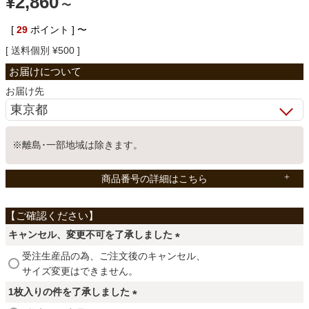
¥
2,860
〜
ベッド
[
29
ポイント ]
〜
送料個別
¥
500
収納家具
お届け先
学習机
※離島･一部地域は除きます。
ホームオフィス
商品番号の詳細はこちら
こたつ
キャンセル、変更不可を了承しました
(
受注生産品の為、ご注文後のキャンセル、
寝具
必
サイズ変更はできません。
須
1枚入りの件を了承しました
)