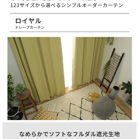
150(cm)
タテ糸組成
ポリエステル100％
ヨコ糸組成
ポリエステル100％
ヒダ倍率
1.5倍ヒダ
山仕様
2ツ山
フック仕様
アジャスターフック
フック形態
Aフック