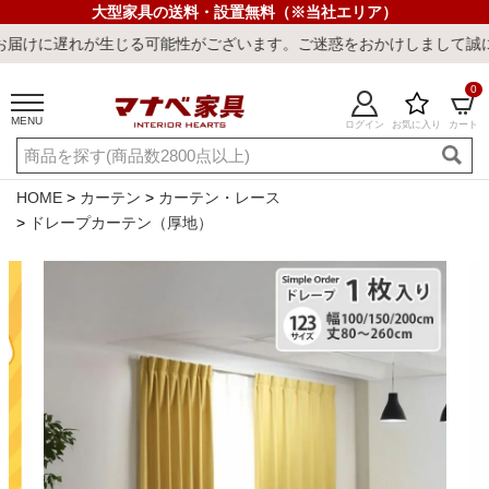
大型家具の送料・設置無料（※当社エリア）
れが生じる可能性がございます。ご迷惑をおかけしまして誠に申し訳ご
0
MENU
ログイン
お気に入り
カート
ご利用ガイド
新規会員登録
店舗一覧
閲覧履歴
HOME
カーテン
カーテン・レース
ドレープカーテン（厚地）
よくある質問
キーワード・商品番号で探す
最短発送
冷感ラグ
冷感寝具
ワークデスク
ウィルトンラ