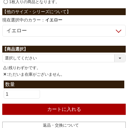
ファブリック
(
1枚入りの商品となります。
必
須
カラー：
イエロー
)
カーテン
ラグ
マット
△
残りわずかです。
✕
ただいま在庫がございません。
収納用品
生活用品
カートに入れる
キッチン用品
返品・交換について