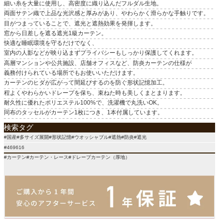
細い糸を大量に使用し、高密度に織り込んだフルダル生地。
原産国
両面サテン織で上品な光沢感と厚みがあり、やわらかく滑らかな手触りです。
国産
目がつまっていることで、遮光と遮熱効果を発揮します。
窓から日差しを遮る遮光1級カーテン。
快適な睡眠環境を守るだけでなく、
室内の人影などが映り込まずプライバシーもしっかり保護してくれます。
高層マンションや公共施設、店舗オフィスなど、防炎カーテンの仕様が
義務付けられている場所でもお使いいただけます。
カーテンのヒダが広がって間延びするのを防ぐ形状記憶加工。
程よくやわらかいドレープを保ち、束ねた時も美しくまとまります。
耐久性に優れたポリエステル100%で、洗濯機で丸洗いOK。
同布のタッセルがカーテン1枚につき、1本付属しています。
検索タグ
#国産#多サイズ展開#形状記憶#ウオッシャブル#遮熱#防炎#遮光
#469616
#カーテン#カーテン・レース#ドレープカーテン（厚地）