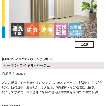
カテゴリから探す
ソファ
n
1/
18
テレビ台・リビング家具
幅100/150/200 丈41パターンから選べる
ダイニングテーブル・セット
カーテン ロイヤル ベージュ
商品番号
c468712
椅子・チェア
どんな部屋にも合わせやすいシンプルな無地カーテン。123サイズ、20色
展開。防炎遮熱、遮光1級、形状記憶、洗濯機OKなど機能性も抜群。＊１
枚入りですので、両開きをご希望の場合は注文数を２個でご注文下さい
食器棚・キッチン収納