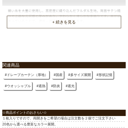
縦リピート
なし
横リピート
なし
洗濯表示
ウォッシャブル
入り数
関連商品
1枚（両開きの場合は２個でご注文下さい）
ドレープカーテン（厚地）
国産
多サイズ展開
形状記憶
付属
共布タッセル1枚
ウオッシャブル
遮熱
防炎
遮光
遮光
1級
☆商品ポイントのおさらい☆
機能
１枚入りですので、両開きをご希望の場合は注文数を２個でご注文下さい
形状記憶、防炎、遮熱
20色から選べる豊富なカラー展開。