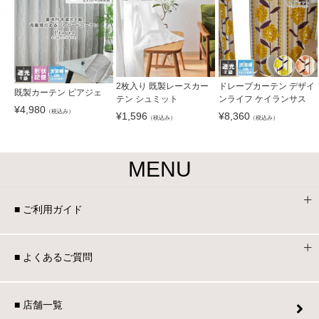
2枚入り 既製レースカー
ドレープカーテン デザイ
既製カーテン ピアジェ
テン シュミット
ンライフ ケイランサス
¥
4,980
（税込み）
¥
1,596
¥
8,360
（税込み）
（税込み）
MENU
■ ご利用ガイド
■ よくあるご質問
■ 店舗一覧