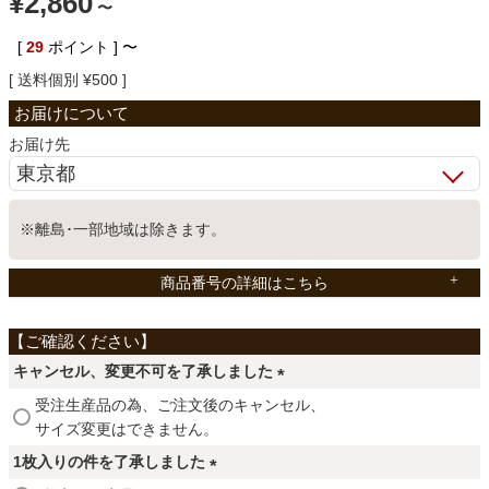
¥
2,860
〜
ベッド
[
29
ポイント ]
〜
送料個別
¥
500
収納家具
お届け先
学習机
※離島･一部地域は除きます。
ホームオフィス
商品番号の詳細はこちら
こたつ
キャンセル、変更不可を了承しました
(
受注生産品の為、ご注文後のキャンセル、
寝具
必
サイズ変更はできません。
須
1枚入りの件を了承しました
)