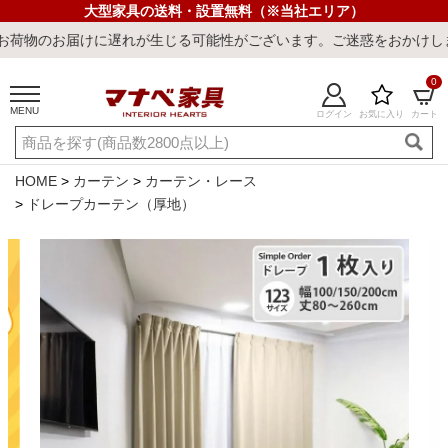
大型家具の送料・設置無料（※当社エリア）
届けに遅れが生じる可能性がございます。ご迷惑をおかけしまして誠に
0
MENU
ログイン
お気に入り
カート
ご利用ガイド
新規会員登録
店舗一覧
閲覧履歴
HOME
カーテン
カーテン・レース
ドレープカーテン（厚地）
よくある質問
キーワード・商品番号で探す
最短発送
冷感ラグ
冷感寝具
ワークデスク
ウィルトンラ