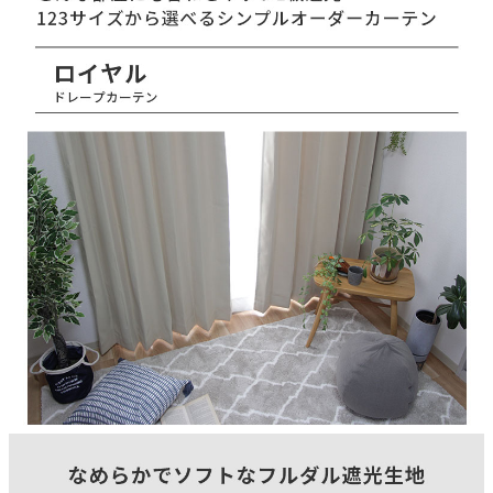
150(cm)
タテ糸組成
ポリエステル100％
ヨコ糸組成
ポリエステル100％
ヒダ倍率
1.5倍ヒダ
山仕様
2ツ山
フック仕様
アジャスターフック
フック形態
Aフック