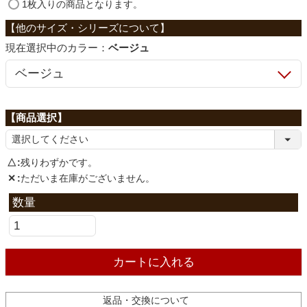
ファブリック
(
1枚入りの商品となります。
必
須
カラー：
ベージュ
)
カーテン
ラグ
マット
△
残りわずかです。
✕
ただいま在庫がございません。
収納用品
生活用品
カートに入れる
キッチン用品
返品・交換について