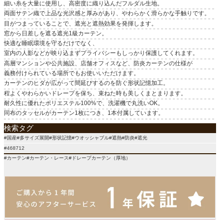
細い糸を大量に使用し、高密度に織り込んだフルダル生地。
原産国
両面サテン織で上品な光沢感と厚みがあり、やわらかく滑らかな手触りです。
国産
目がつまっていることで、遮光と遮熱効果を発揮します。
窓から日差しを遮る遮光1級カーテン。
快適な睡眠環境を守るだけでなく、
室内の人影などが映り込まずプライバシーもしっかり保護してくれます。
高層マンションや公共施設、店舗オフィスなど、防炎カーテンの仕様が
義務付けられている場所でもお使いいただけます。
カーテンのヒダが広がって間延びするのを防ぐ形状記憶加工。
程よくやわらかいドレープを保ち、束ねた時も美しくまとまります。
耐久性に優れたポリエステル100%で、洗濯機で丸洗いOK。
同布のタッセルがカーテン1枚につき、1本付属しています。
検索タグ
#国産#多サイズ展開#形状記憶#ウオッシャブル#遮熱#防炎#遮光
#468712
#カーテン#カーテン・レース#ドレープカーテン（厚地）