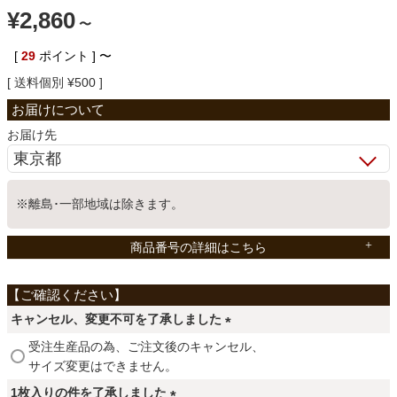
¥
2,860
〜
ベッド
[
29
ポイント ]
〜
送料個別
¥
500
収納家具
お届け先
学習机
※離島･一部地域は除きます。
ホームオフィス
商品番号の詳細はこちら
こたつ
キャンセル、変更不可を了承しました
寝具
(
受注生産品の為、ご注文後のキャンセル、
必
サイズ変更はできません。
須
1枚入りの件を了承しました