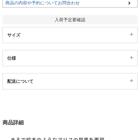
商品の内容や予約についてお問合わせ
家電・照明器具
入荷予定要確認
サイズ
インテリア雑貨
ガーデン
仕様
代表SKU
タワー
配送について
222571
配送について
サイズ
123サイズ
カラー
商品詳細
2色
生地巾