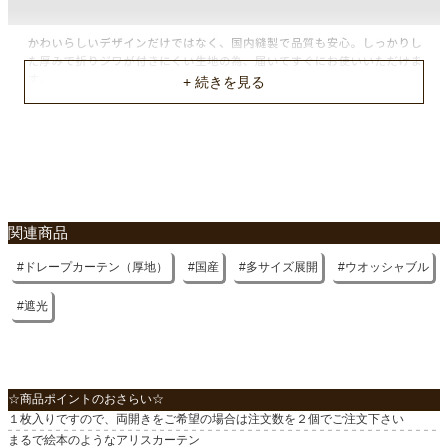
縦リピート
60(cm)
横リピート
75(cm)
洗濯表示
ウォッシャブル
入り数
関連商品
1枚（両開きの場合は２個でご注文下さい）
ドレープカーテン（厚地）
国産
多サイズ展開
ウオッシャブル
付属
共布タッセル1枚
遮光
原産国
国産
☆商品ポイントのおさらい☆
１枚入りですので、両開きをご希望の場合は注文数を２個でご注文下さい
まるで絵本のようなアリスカーテン