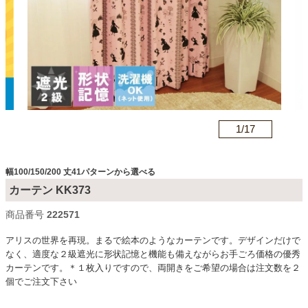
カテゴリから探す
ソファ
n
1/
17
テレビ台・リビング家具
幅100/150/200 丈41パターンから選べる
ダイニングテーブル・セット
カーテン KK373
商品番号
c222571
椅子・チェア
アリスの世界を再現。まるで絵本のようなカーテンです。デザインだけで
なく、適度な２級遮光に形状記憶と機能も備えながらお手ごろ価格の優秀
カーテンです。＊１枚入りですので、両開きをご希望の場合は注文数を２
食器棚・キッチン収納
個でご注文下さい