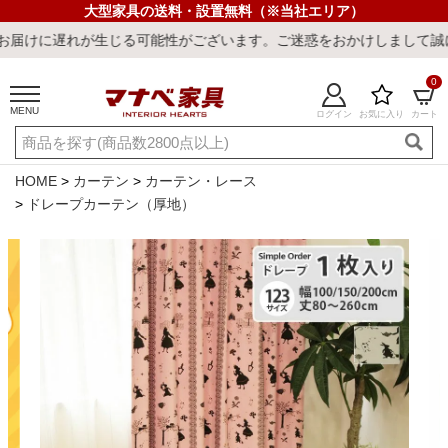
大型家具の送料・設置無料（※当社エリア）
れが生じる可能性がございます。ご迷惑をおかけしまして誠に申し訳ご
0
MENU
ログイン
お気に入り
カート
ご利用ガイド
新規会員登録
店舗一覧
閲覧履歴
HOME
カーテン
カーテン・レース
ドレープカーテン（厚地）
よくある質問
キーワード・商品番号で探す
最短発送
冷感ラグ
冷感寝具
ワークデスク
ウィルトンラ