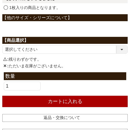
ファブリック
)
(
1枚入りの商品となります。
必
須
カーテン
)
ラグ
△
残りわずかです。
マット
✕
ただいま在庫がございません。
収納用品
カートに入れる
生活用品
返品・交換について
キッチン用品