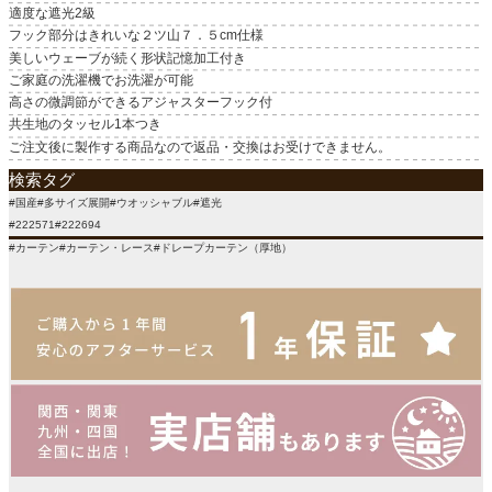
適度な遮光2級
フック部分はきれいな２ツ山７．５cm仕様
美しいウェーブが続く形状記憶加工付き
ご家庭の洗濯機でお洗濯が可能
高さの微調節ができるアジャスターフック付
共生地のタッセル1本つき
ご注文後に製作する商品なので返品・交換はお受けできません。
検索タグ
#国産#多サイズ展開#ウオッシャブル#遮光
#222571#222694
#カーテン#カーテン・レース#ドレープカーテン（厚地）