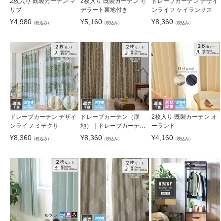
2枚入り 既製カーテン マ
2枚入り 既製カーテン モ
ドレープカーテン デザイ
リブ
デラート裏地付き
ンライフ ケイランサス
¥
4,980
¥
5,160
¥
8,360
（税込み）
（税込み）
（税込み）
ドレープカーテン デザイ
ドレープカーテン（厚
2枚入り 既製カーテン オ
ンライフ ミチクサ
地）｜ドレープカーテン
ーランド
デザインライフ シラカ
¥
8,360
¥
8,360
¥
4,160
（税込み）
（税込み）
（税込み）
バ 国産 遮光 形状記憶
洗濯可