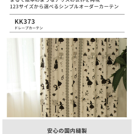
150(cm)
タテ糸組成
ポリエステル100％
ヨコ糸組成
ポリエステル100％
ヒダ倍率
1.5倍ヒダ
山仕様
2ツ山
フック仕様
アジャスターAフック
フック形態
Aフック