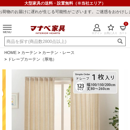
大型家具の送料・設置無料（※当社エリア）
届けに遅れが生じる可能性がございます。ご迷惑をおかけしまして誠に
0
MENU
ログイン
お気に入り
カート
ご利用ガイド
新規会員登録
店舗一覧
閲覧履歴
HOME
カーテン
カーテン・レース
ドレープカーテン（厚地）
よくある質問
キーワード・商品番号で探す
最短発送
冷感ラグ
冷感寝具
ワークデスク
ウィルトンラ