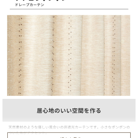
ポリエステル100%
ヨコ糸組成
ポリエステル100%
ヒダ倍率
1.5倍ヒダ
山仕様
2ツ山
フック仕様
アジャスターフック
フック形態
Aフック
縦リピート
なし
横リピート