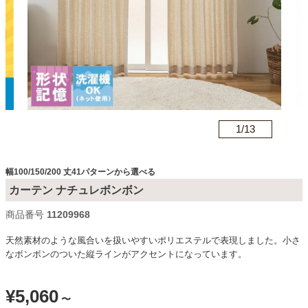
カテゴリから探す
ソファ
n
1/
13
テレビ台・リビング家具
幅100/150/200 丈41パターンから選べる
ダイニングテーブル・セット
カーテン ナチュレボンボン
商品番号
c11209968
椅子・チェア
天然素材のような風合いを扱いやすいポリエステルで表現しました。小さ
なボンボンのついた縦ラインがアクセントになっています。
食器棚・キッチン収納
¥
5,060
〜