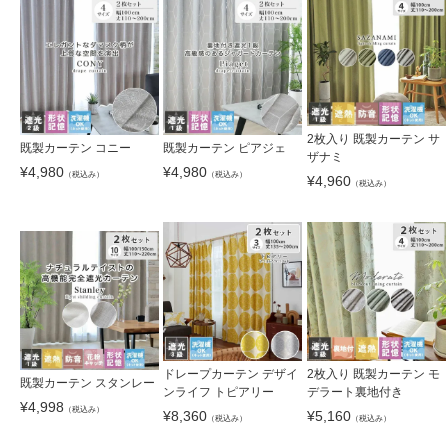
2枚入り 既製カーテン サ
既製カーテン コニー
既製カーテン ピアジェ
ザナミ
¥
4,980
¥
4,980
（税込み）
（税込み）
¥
4,960
（税込み）
ドレープカーテン デザイ
2枚入り 既製カーテン モ
既製カーテン スタンレー
ンライフ トピアリー
デラート裏地付き
¥
4,998
（税込み）
¥
8,360
¥
5,160
（税込み）
（税込み）