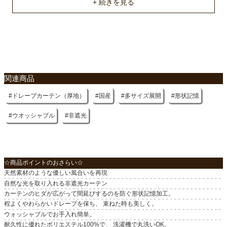
15.0cm
洗濯表示
洗濯機OK（ネット使用）
入り数
関連商品
1枚（両開きの場合は２個でご注文下さい）
ドレープカーテン（厚地）
国産
多サイズ展開
形状記憶
付属
共布タッセル1枚
ウオッシャブル
非遮光
原産国
国産
☆商品ポイントのおさらい☆
天然素材のような優しい風合いを再現
自然な光を取り入れる非遮光カーテン
カーテンのヒダが広がって間延びするのを防ぐ形状記憶加工。
程よくやわらかいドレープを保ち、 束ねた時も美しく。
ウォッシャブルでお手入れ簡単。
耐久性に優れたポリエステル100%で、 洗濯機で丸洗いOK。