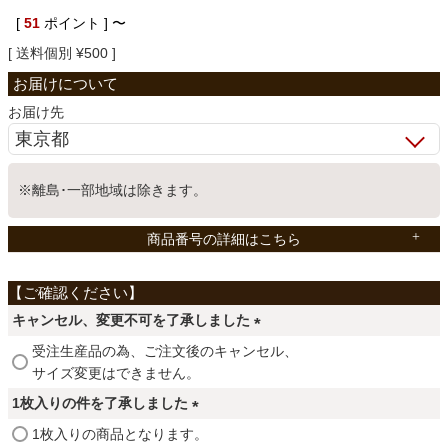
[
51
ポイント ]
〜
ベッド
送料個別
¥
500
収納家具
お届け先
学習机
※離島･一部地域は除きます。
商品番号の詳細はこちら
ホームオフィス
こたつ
キャンセル、変更不可を了承しました
(
受注生産品の為、ご注文後のキャンセル、
必
サイズ変更はできません。
寝具
須
1枚入りの件を了承しました
)
(
1枚入りの商品となります。