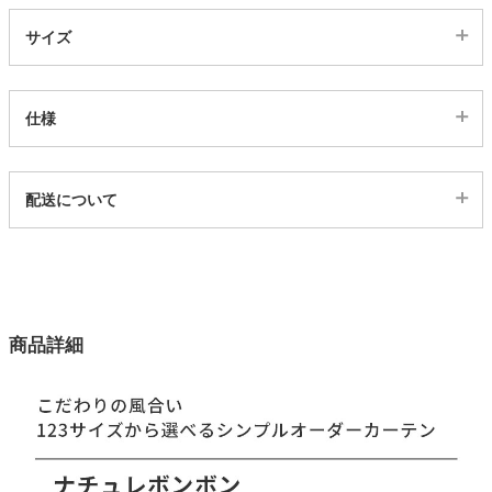
サイズ
家電・照明器具
仕様
インテリア雑貨
代表SKU
配送について
ガーデン
11209968
配送について
サイズ
タワー
123サイズ
カラー
商品詳細
1色
生地巾
150(cm)
タテ糸組成