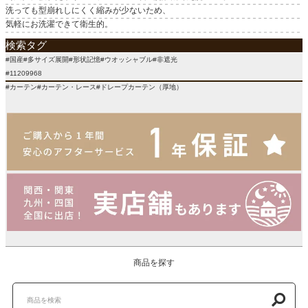
洗っても型崩れしにくく縮みが少ないため、
気軽にお洗濯できて衛生的。
検索タグ
#国産#多サイズ展開#形状記憶#ウオッシャブル#非遮光
#11209968
#カーテン#カーテン・レース#ドレープカーテン（厚地）
商品を探す