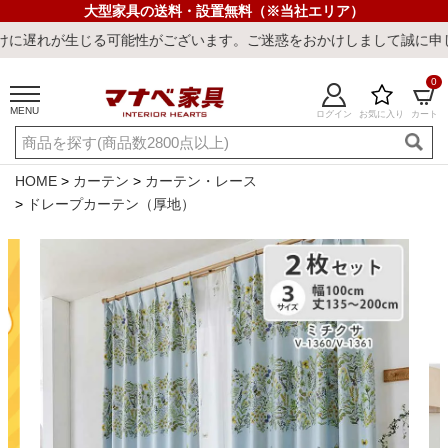
大型家具の送料・設置無料（※当社エリア）
じる可能性がございます。ご迷惑をおかけしまして誠に申し訳ございま
0
MENU
ログイン
お気に入り
カート
ご利用ガイド
新規会員登録
店舗一覧
閲覧履歴
HOME
カーテン
カーテン・レース
ドレープカーテン（厚地）
よくある質問
キーワード・商品番号で探す
最短発送
冷感ラグ
冷感寝具
ワークデスク
ウィルトンラ