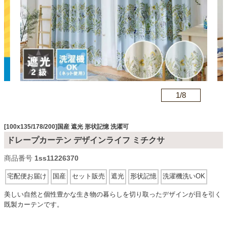
カテゴリから探す
ソファ
n
1/
8
テレビ台・リビング家具
[100x135/178/200]国産 遮光 形状記憶 洗濯可
ダイニングテーブル・セット
ドレープカーテン デザインライフ ミチクサ
商品番号
1ss11226370
椅子・チェア
宅配便お届け
国産
セット販売
遮光
形状記憶
洗濯機洗いOK
美しい自然と個性豊かな生き物の暮らしを切り取ったデザインが目を引く
既製カーテンです。
食器棚・キッチン収納