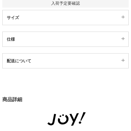
入荷予定要確認
サイズ
仕様
代表sku
配送について
1ss11226370
配送について
サイズ
幅100×高さ135(cm)
幅100×高さ178(cm)
幅100×高さ200(cm)
商品詳細
カラー
2色
入数