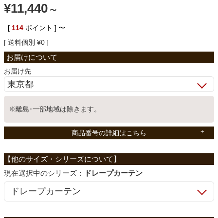
¥
11,440
〜
ベッド
[
114
ポイント ]
〜
送料個別
¥
0
収納家具
お届け先
学習机
※離島･一部地域は除きます。
ホームオフィス
商品番号の詳細はこちら
こたつ
シリーズ：
ドレープカーテン
寝具