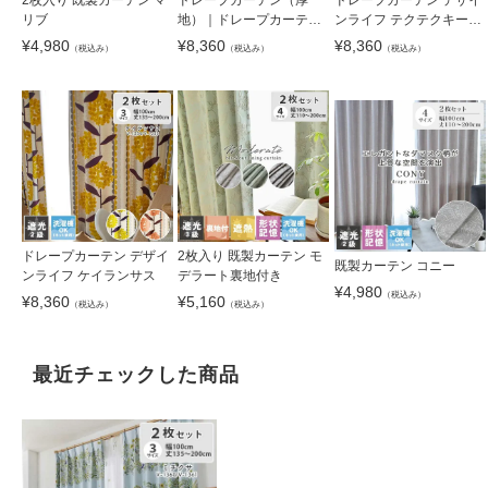
リブ
地）｜ドレープカーテン
ンライフ テクテクキーウ
デザインライフ シラカ
ィ
¥
4,980
¥
8,360
¥
8,360
（税込み）
（税込み）
（税込み）
バ 国産 遮光 形状記憶
洗濯可
ドレープカーテン デザイ
2枚入り 既製カーテン モ
既製カーテン コニー
ンライフ ケイランサス
デラート裏地付き
¥
4,980
（税込み）
¥
8,360
¥
5,160
（税込み）
（税込み）
最近チェックした商品