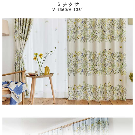
2枚
素材
ポリエステル100％
レール幅の目安
160から190cm
フック
アジャスター、Aフック
ヒダ
1.5倍
お手入れ方法
ウオッシャブル（洗濯ネットをご使用ください）
品番
V1360,V1361