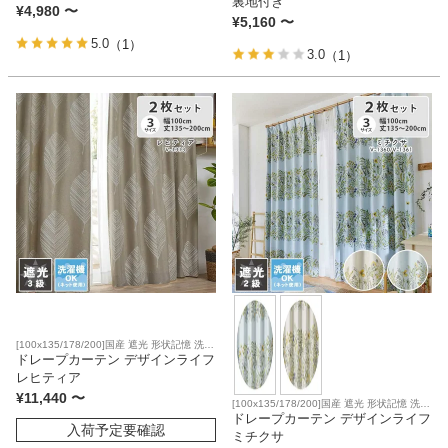
裏地付き
¥
4,980
〜
¥
5,160
〜
5.0
（1）
家電・照明器具
3.0
（1）
インテリア雑貨
ガーデン
タワー
[100x135/178/200]国産 遮光 形状記憶 洗濯
可
ドレープカーテン デザインライフ
レヒティア
¥
11,440
〜
[100x135/178/200]国産 遮光 形状記憶 洗濯
可
ドレープカーテン デザインライフ
入荷予定要確認
ミチクサ