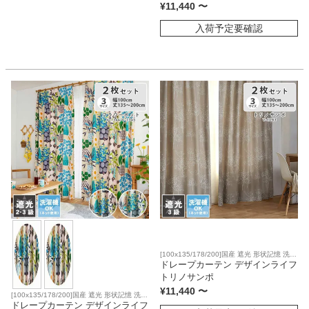
¥
11,440
〜
入荷予定要確認
[100x135/178/200]国産 遮光 形状記憶 洗濯
可
ドレープカーテン デザインライフ
トリノサンポ
¥
11,440
〜
[100x135/178/200]国産 遮光 形状記憶 洗濯
可
ドレープカーテン デザインライフ