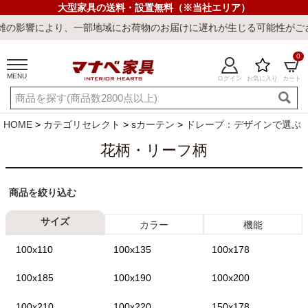
大型家具の送料・設置無料（※当社エリア）
により、一部地域にお荷物のお届けに遅れが生じる可能性がございます
0
MENU
ログイン
お気に入り
カート
ご利用ガイド
新規会員登録
店舗一覧
閲覧履歴
HOME
カテゴリセレクト
sカーテン
ドレープ：デザインで選ぶ
よくある質問
花柄・リーフ柄
キーワード・商品番号で探す
商品を絞り込む
サイズ
カラー
機能
100x110
100x135
100x178
100x185
100x190
100x200
最短発送
冷感ラグ
冷感寝具
ワークデスク
ウィルトンラ
100x210
100x220
150x178