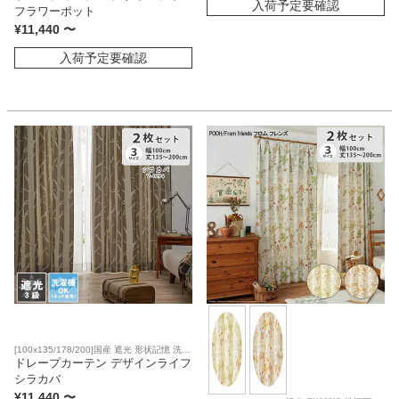
入荷予定要確認
フラワーポット
¥
11,440
〜
入荷予定要確認
[100x135/178/200]国産 遮光 形状記憶 洗濯
可
ドレープカーテン デザインライフ
シラカバ
¥
11,440
〜