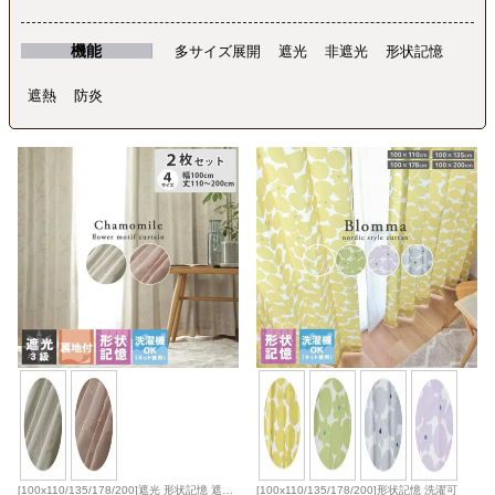
ベッド
機能
多サイズ展開
遮光
非遮光
形状記憶
遮熱
防炎
収納家具
学習机
ホームオフィス
こたつ
寝具
[100x110/135/178/200]遮光 形状記憶 遮熱
[100x110/135/178/200]形状記憶 洗濯可