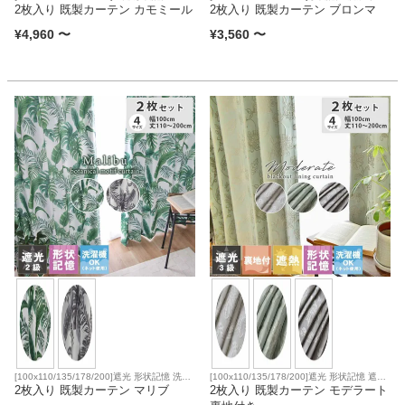
ファブリック
洗濯可
2枚入り 既製カーテン カモミール
2枚入り 既製カーテン ブロンマ
¥
4,960
〜
¥
3,560
〜
カーテン
ラグ
マット
収納用品
生活用品
[100x110/135/178/200]遮光 形状記憶 洗濯
[100x110/135/178/200]遮光 形状記憶 遮熱
キッチン用品
可
2枚入り 既製カーテン マリブ
洗濯可
2枚入り 既製カーテン モデラート