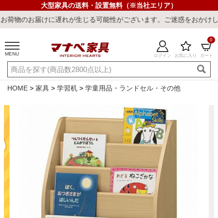
大型家具の送料・設置無料（※当社エリア）
けに遅れが生じる可能性がございます。ご迷惑をおかけしまして誠に申
0
MENU
ログイン
お気に入り
カート
ご利用ガイド
新規会員登録
店舗一覧
閲覧履歴
HOME
家具
学習机
学童用品・ランドセル・その他
よくある質問
キーワード・商品番号で探す
最短発送
冷感ラグ
冷感寝具
ワークデスク
ウィルトンラ