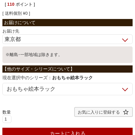
[
110
ポイント ]
ベッド
送料個別
¥
0
収納家具
お届け先
学習机
※離島･一部地域は除きます。
ホームオフィス
シリーズ：
おもちゃ絵本ラック
こたつ
お気に入りに登録する
寝具
カートに入れる