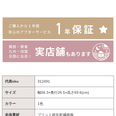
代表sku
312491
サイズ
幅56.3×奥行26.5×高さ69.6(cm)
カラー
1色
本体素材
プリント紙化粧繊維板