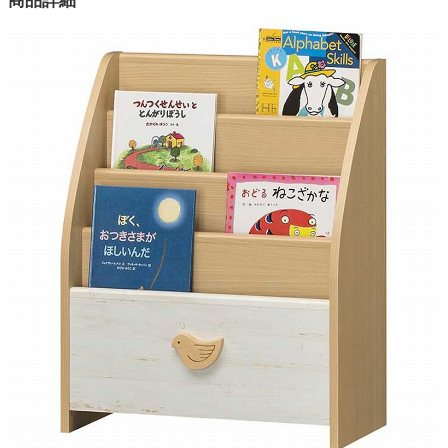
商品詳細
1色
家電・照明器具
本体素材
プリント紙化粧繊維板
インテリア雑貨
表面素材
プリント紙化粧繊維板
引き手素材
ガーデン
ビーチ
底板耐荷重
タワー
約5kg
梱包サイズ
約29.9x13.3x72.6(cm)
梱包重量
約10kg
商品重量