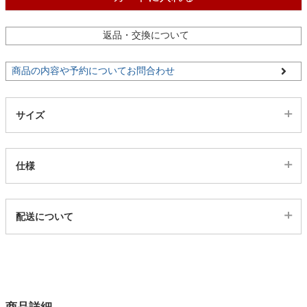
ファブリック
返品・交換について
カーテン
商品の内容や予約についてお問合わせ
ラグ
サイズ
マット
仕様
収納用品
代表sku
配送について
312491
配送について
生活用品
サイズ
幅56.3×奥行26.5×高さ69.6(cm)
キッチン用品
カラー