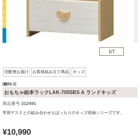
カテゴリから探す
ソファ
n
1/
7
テレビ台・リビング家具
宅配便お届け
お客様組み立て商品
キッズ
ダイニングテーブル・セット
[幅56.3]
おもちゃ絵本ラックLAK-7055BS A ランドキッズ
商品番号
312491
椅子・チェア
学習デスクとの組み合わせもばっちりのキッズ収納シリーズです。
食器棚・キッチン収納
¥
10,990