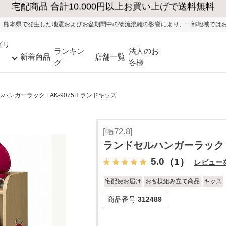
びお盆期間中の物流混雑の影響により、一部地域ではお荷物のお届けに遅れが生じ
ゴリ
ランキン
法人のお
新着商品
店舗一覧
グ
客様
ハンガーラック LAK-9075H ランドキッズ
[幅72.8]
ランドセルハンガーラック L
5.0
（1）
レビュー
宅配便お届け
お客様組み立て商品
キッズ
商品番号
312489