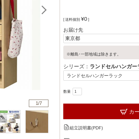
¥
0
送料個別
お届け先
※離島･一部地域は除きます。
シリーズ：
ランドセルハンガー
1/
7
カ
組立説明書(PDF)