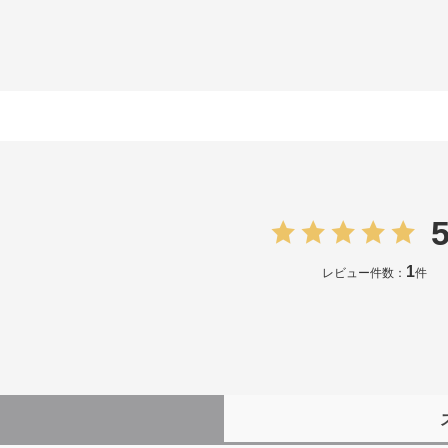
5
1
レビュー件数：
件
）