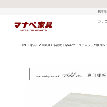
熊本県で発生した地震およ
カテ
HOME
家具
収納家具
収納棚
幅44cm システムラック用 棚板