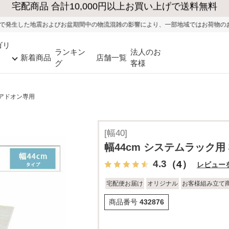
びお盆期間中の物流混雑の影響により、一部地域ではお荷物のお届けに遅れが生じる
ゴリ
ランキン
法人のお
新着商品
店舗一覧
グ
客様
 アドオン専用
[幅40]
幅44cm システムラック用
4.3
（4）
レビュー
宅配便お届け
オリジナル
お客様組み立て
商品番号
432876