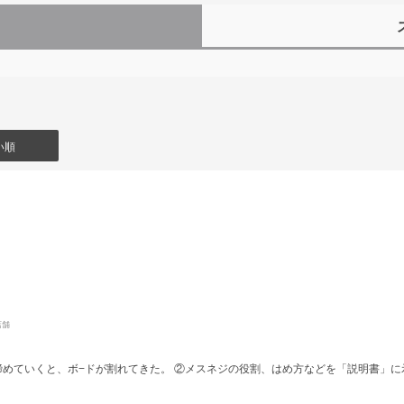
）
い順
店舗
締めていくと、ボ−ドが割れてきた。 ②メスネジの役割、はめ方などを「説明書