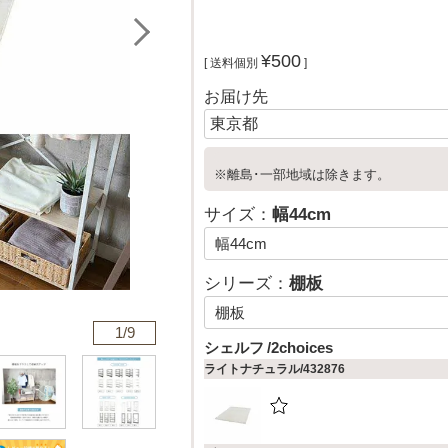
¥
500
送料個別
お届け先
※離島･一部地域は除きます。
サイズ：
幅44cm
シリーズ：
棚板
1/
9
シェルフ
2choices
ライトナチュラル/432876