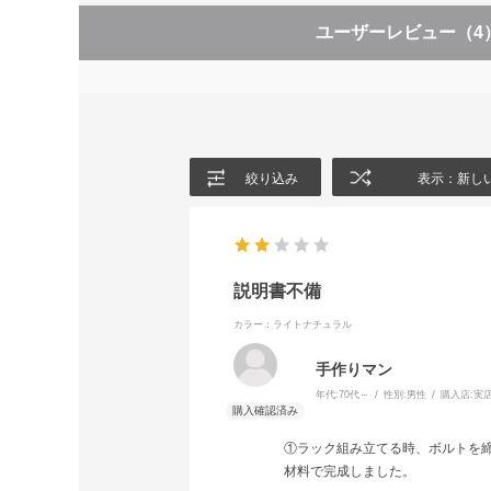
ユーザーレビュー
（4
絞り込み
表示：新し
説明書不備
カラー：ライトナチュラル
手作りマン
年代:
70代～
性別:
男性
購入店:
実
①ラック組み立てる時、ボルトを
材料で完成しました。