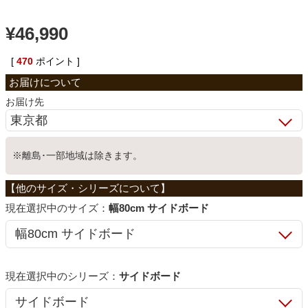
ベッド
¥
46,990
[
470
ポイント ]
収納家具
お届け先
学習机
※離島･一部地域は除きます。
ホームオフィス
サイズ：
幅80cm サイドボード
こたつ
寝具
シリーズ：
サイドボード