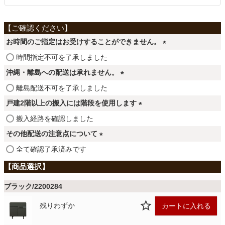
ファブリック
カーテン
お時間のご指定はお受けすることができません。
(
時間指定不可を了承しました
必
ラグ
沖縄・離島への配送は承れません。
須
(
離島配送不可を了承しました
)
必
戸建2階以上の搬入には階段を使用します
マット
須
(
搬入経路を確認しました
)
必
その他配送の注意点について
須
収納用品
(
全て確認了承済みです
)
必
須
生活用品
)
ブラック/2200284
残りわずか
カートに入れる
キッチン用品