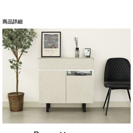
幅80.2×奥行37.5×高さ80(cm)
カラー
商品詳細
2色
表面材
MDF
表面加工
塩ビシート
アジャスター
有り
引き出し
フルオープンレール
梱包サイズ
約83x41x67.5(cm)