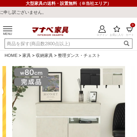
大型家具の送料・設置無料（※当社エリア）
せん。
0
MENU
ログイン
お気に入り
カート
ご利用ガイド
新規会員登録
店舗一覧
閲覧履歴
HOME
家具
収納家具
整理ダンス・チェスト
よくある質問
キーワード・商品番号で探す
最短発送
冷感ラグ
冷感寝具
ワークデスク
ウィルトンラ