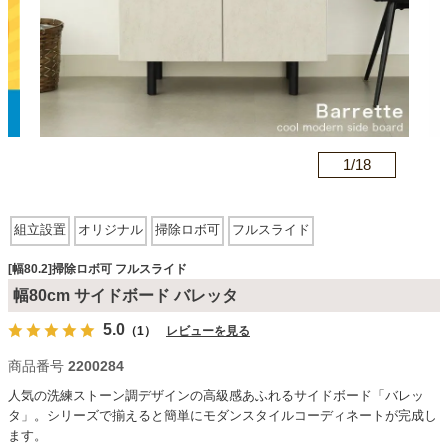
カテゴリから探す
ソファ
n
1/
18
テレビ台・リビング家具
組立設置
オリジナル
掃除ロボ可
フルスライド
ダイニングテーブル・セット
[幅80.2]掃除ロボ可 フルスライド
幅80cm サイドボード バレッタ
5.0
（1）
レビューを見る
椅子・チェア
商品番号
2200284
人気の洗練ストーン調デザインの高級感あふれるサイドボード「バレッ
食器棚・キッチン収納
タ」。シリーズで揃えると簡単にモダンスタイルコーディネートが完成し
ます。