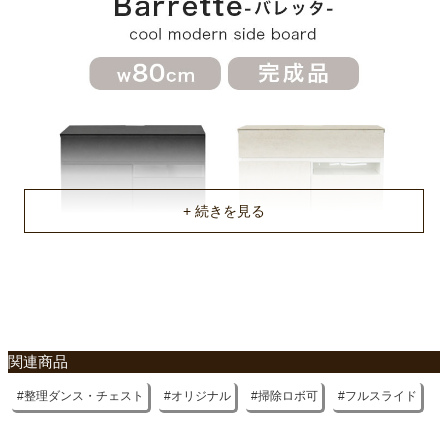
梱包重量
約36kg
商品重量
約35kg
原産国
ベトナム
不要家具のお引き取りに関して
関連商品
整理ダンス・チェスト
オリジナル
掃除ロボ可
フルスライド