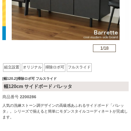
カテゴリから探す
ソファ
n
1/
18
テレビ台・リビング家具
組立設置
オリジナル
掃除ロボ可
フルスライド
ダイニングテーブル・セット
[幅120.2]掃除ロボ可 フルスライド
幅120cm サイドボード バレッタ
商品番号
2200286
椅子・チェア
人気の洗練ストーン調デザインの高級感あふれるサイドボード「バレッ
タ」。シリーズで揃えると簡単にモダンスタイルコーディネートが完成し
ます。
食器棚・キッチン収納