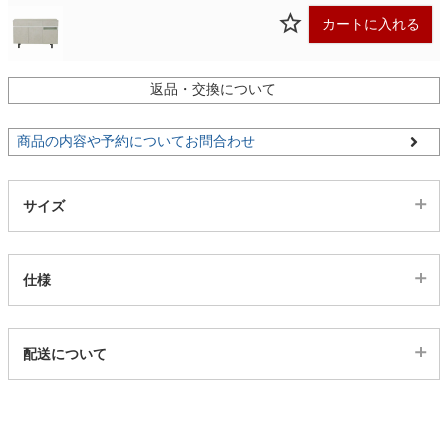
カートに入れる
家電・照明器具
返品・交換について
インテリア雑貨
商品の内容や予約についてお問合わせ
ガーデン
サイズ
タワー
仕様
代表sku
配送について
2200286
配送について
サイズ
幅120.2×奥行37.5×高さ80(cm)