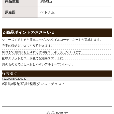
商品重量
約50kg
原産国
ベトナム
☆商品ポイントのおさらい☆
シリーズで揃えると簡単にモダンスタイルコーディネートが完成します。
充実の収納力でスッキリ片付きます。
脚付きでお掃除もしやすく空間をスッキリ見せてくれます。
配線スリットとコード孔で配線をスマートに
奥のものまで出し入れしやすいフルオープンレール。
検索タグ
#2200286#2200287
#家具#収納家具#整理ダンス・チェスト
商品を探す