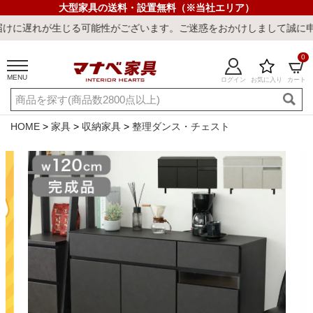
大型家具の送料・設置無料（※当社エリア）
可能性がございます。ご迷惑をおかけしまして誠に申し訳ございません
0
MENU
ログイン
お気に入り
カート
ご利用ガイド
新規会員登録
店舗一覧
閲覧履歴
HOME
家具
収納家具
整理ダンス・チェスト
よくある質問
キーワード・商品番号で探す
最短発送
冷感ラグ
冷感寝具
ワークデスク
ウィルトンラ