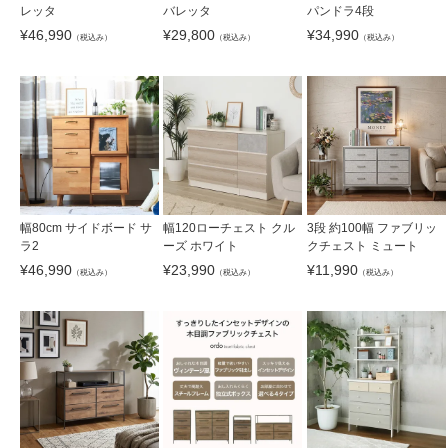
レッタ
バレッタ
パンドラ4段
¥
46,990
¥
29,800
¥
34,990
（税込み）
（税込み）
（税込み）
幅80cm サイドボード サ
幅120ローチェスト クル
3段 約100幅 ファブリッ
ラ2
ーズ ホワイト
クチェスト ミュート
¥
46,990
¥
23,990
¥
11,990
（税込み）
（税込み）
（税込み）