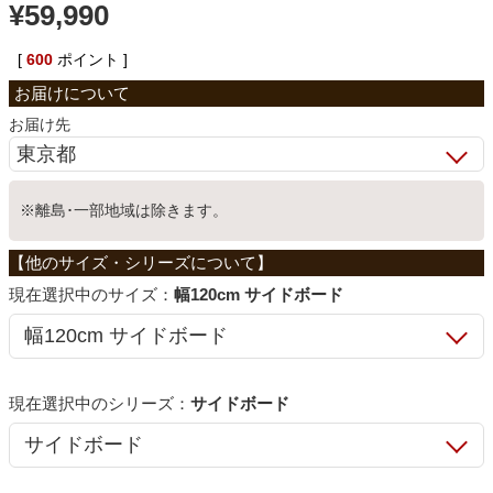
¥
59,990
ベッド
[
600
ポイント ]
収納家具
お届け先
学習机
※離島･一部地域は除きます。
ホームオフィス
サイズ：
幅120cm サイドボード
こたつ
シリーズ：
サイドボード
寝具