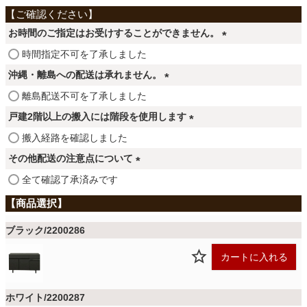
ファブリック
お時間のご指定はお受けすることができません。
カーテン
(
時間指定不可を了承しました
必
沖縄・離島への配送は承れません。
須
(
離島配送不可を了承しました
ラグ
)
必
戸建2階以上の搬入には階段を使用します
須
(
搬入経路を確認しました
)
マット
必
その他配送の注意点について
須
(
全て確認了承済みです
)
必
収納用品
須
)
ブラック/2200286
生活用品
カートに入れる
キッチン用品
ホワイト/2200287