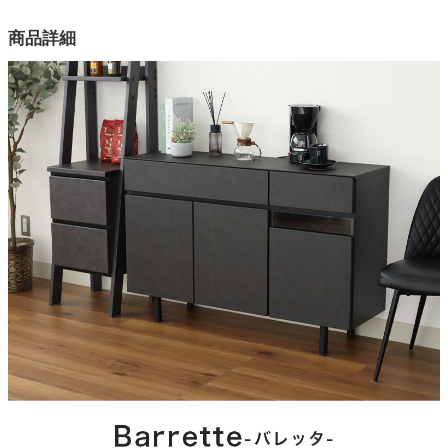
カラー
商品詳細
2色
表面材
MDF
表面加工
塩ビシート
アジャスター
有り
引き出し
フルオープンレール
梱包サイズ
約123x41x67.5(cm)
梱包重量
約52kg