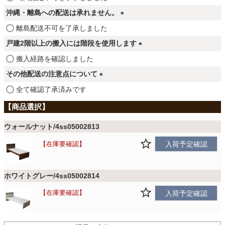
ファブリック
必
沖縄・離島への配送は承れません。
須
(
離島配送不可を了承しました
)
カーテン
必
戸建2階以上の搬入には階段を使用します
須
(
搬入経路を確認しました
)
必
ラグ
その他配送の注意点について
須
(
全て確認了承済みです
)
必
マット
須
)
ウォールナット/4ss05002813
収納用品
在庫要確認
入荷予定確認
ホワイトグレー/4ss05002814
生活用品
在庫要確認
入荷予定確認
キッチン用品