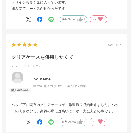
デザインも良く気に入っています。
組み立てサービスが良かったです
参考になった
0
Like!
0
2024.11.5
クリアケースを併用したくて
カラー：ホワイトグレー
no name
年代:
40代
性別:
男性
購入店:
実店舗
ベッド下に既存のクリアケースが、希望通り収納出来ました。ベッ
ドの高さが少し、高齢の母には高いですが、大丈夫との事です。
参考になった
0
Like!
1