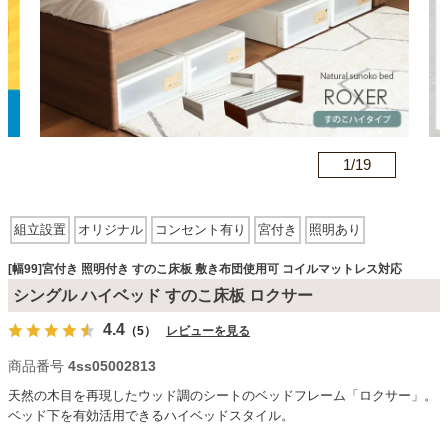
カテゴリから探す
ソファ
n
1/
19
テレビ台・リビング家具
組立設置
オリジナル
コンセント有り
宮付き
照明あり
すのこ床板
敷き布団使用可
コイルマットレス対応
ダイニングテーブル・セット
[幅99]宮付き 照明付き すのこ床板 敷き布団使用可 コイルマットレス対応
シングル ハイベッド すのこ床板 ロクサー
4.4
（5）
レビューを見る
椅子・チェア
商品番号
4ss05002813
天然の木目を再現したウッド調のシートのベッドフレーム「ロクサー」。
食器棚・キッチン収納
ベッド下を有効活用できるハイベッドスタイル。