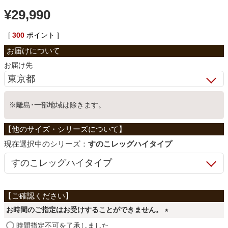
¥
29,990
ベッド
[
300
ポイント ]
収納家具
お届け先
学習机
※離島･一部地域は除きます。
ホームオフィス
シリーズ：
すのこレッグハイタイプ
こたつ
寝具
お時間のご指定はお受けすることができません。
(
時間指定不可を了承しました