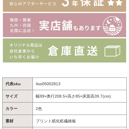
代表sku
4ss05002813
サイズ
幅99×奥行208.5×高さ85×床面高39.7(cm)
カラー
2色
素材
プリント紙化粧繊維板