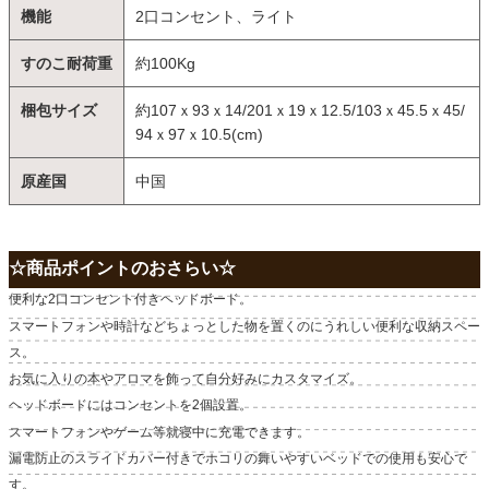
機能
2口コンセント、ライト
すのこ耐荷重
約100Kg
梱包サイズ
約107ｘ93ｘ14/201ｘ19ｘ12.5/103ｘ45.5ｘ45/
94ｘ97ｘ10.5(cm)
原産国
中国
☆商品ポイントのおさらい☆
便利な2口コンセント付きヘッドボード。
スマートフォンや時計などちょっとした物を置くのにうれしい便利な収納スペー
ス。
お気に入りの本やアロマを飾って自分好みにカスタマイズ。
ヘッドボードにはコンセントを2個設置。
スマートフォンやゲーム等就寝中に充電できます。
漏電防止のスライドカバー付きでホコリの舞いやすいベッドでの使用も安心で
す。