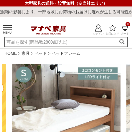
大型家具の送料・設置無料（※当社エリア）
、一部地域にお荷物のお届けに遅れが生じる可能性がございます。ご迷
0
MENU
ログイン
お気に入り
カート
ご利用ガイド
新規会員登録
店舗一覧
閲覧履歴
HOME
家具
ベッド
ベッドフレーム
よくある質問
キーワード・商品番号で探す
最短発送
冷感ラグ
冷感寝具
ワークデスク
ウィルトンラ