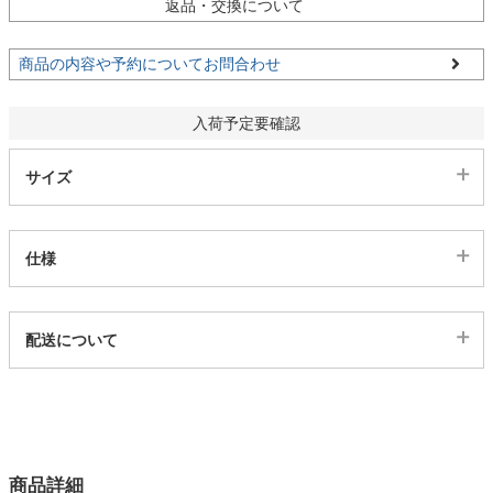
返品・交換について
家電・照明器具
商品の内容や予約についてお問合わせ
入荷予定要確認
インテリア雑貨
サイズ
ガーデン
仕様
タワー
代表sku
配送について
4ss05002813
配送について
サイズ
幅99×奥行208.5×高さ85×床面高39.7(cm)
カラー
商品詳細