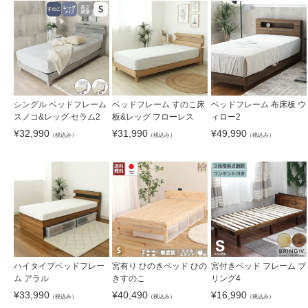
シングル ベッドフレーム
ベッドフレーム すのこ床
ベッドフレーム 布床板 ウ
スノコ&レッグ セラム2
板&レッグ フローレス
ィロー2
¥
32,990
¥
31,990
¥
49,990
（税込み）
（税込み）
（税込み）
ハイタイプベッドフレー
宮有り ひのきベッド ひの
宮付きベッド フレーム ブ
ム アラル
きすのこ
リング4
¥
33,990
¥
40,490
¥
16,990
（税込み）
（税込み）
（税込み）