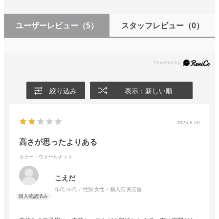
ユーザーレビュー
（5）
スタッフレビュー
（0）
絞り込み
表示：新しい順
2025.8.20
高さが思ったよりある
カラー：ウォールナット
こえだ
年代:
50代
性別:
女性
購入店:
実店舗