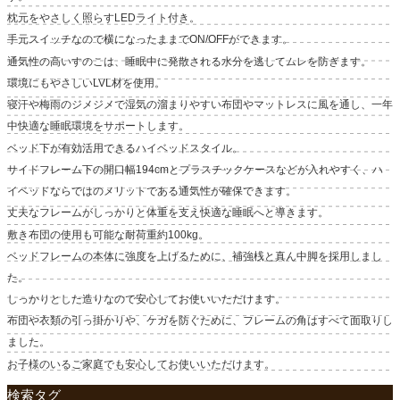
枕元をやさしく照らすLEDライト付き。
手元スイッチなので横になったままでON/OFFができます。
通気性の高いすのこは、睡眠中に発散される水分を逃してムレを防ぎます。
環境にもやさしいLVL材を使用。
寝汗や梅雨のジメジメで湿気の溜まりやすい布団やマットレスに風を通し、一年
中快適な睡眠環境をサポートします。
ベッド下が有効活用できるハイベッドスタイル。
サイドフレーム下の開口幅194cmとプラスチックケースなどが入れやすく、ハ
イベッドならではのメリットである通気性が確保できます。
丈夫なフレームがしっかりと体重を支え快適な睡眠へと導きます。
敷き布団の使用も可能な耐荷重約100kg。
ベッドフレームの本体に強度を上げるために、補強桟と真ん中脚を採用しまし
た。
しっかりとした造りなので安心してお使いいただけます。
布団や衣類の引っ掛かりや、ケガを防ぐために、フレームの角はすべて面取りし
ました。
お子様のいるご家庭でも安心してお使いいただけます。
検索タグ