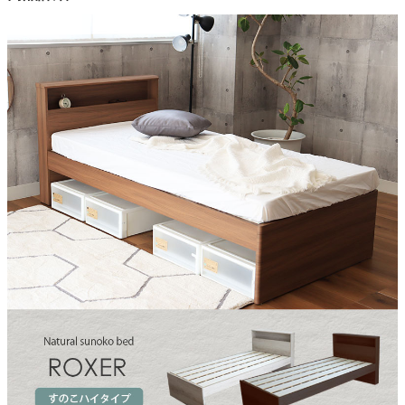
2色
素材
プリント紙化粧繊維板
機能
2口コンセント、ライト
すのこ耐荷重
約100Kg
梱包サイズ
約107ｘ93ｘ14/201ｘ19ｘ12.5/103ｘ45.5ｘ45/94ｘ97ｘ10.5(c
m)
原産国
中国
組立説明書(PDF)