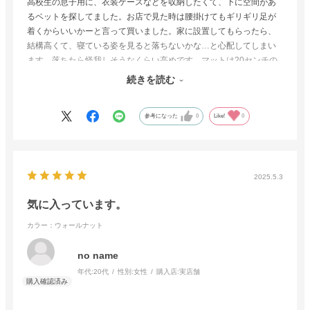
高校生の息子用に、衣装ケースなどを収納したくて、下に空間があ
るベットを探してました。お店で見た時は腰掛けてもギリギリ足が
着くからいいかーと言って買いました。家に設置してもらったら、
結構高くて、寝ている姿を見ると落ちないかな…と心配してしまい
ます。落ちたら怪我しそうなくらい高めです。マットは20センチの
物を使用しています。
続きを読む
宮つきでコンセントもありますし、使い勝手はとても良さそうで
す。
参考になった
0
Like!
0
2025.5.3
気に入っています。
カラー：ウォールナット
no name
年代:
20代
性別:
女性
購入店:
実店舗