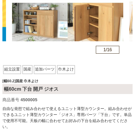
カテゴリから探す
ソファ
n
1/
16
テレビ台・リビング家具
組立設置
国産
追加パーツ
巾木よけ
ダイニングテーブル・セット
[幅60.2]国産 巾木よけ
幅60cm 下台 開戸 ジオス
商品番号
4500005
椅子・チェア
自由な発想で組み合わせて使えるユニット薄型カウンター。組み合わせが
できるユニット薄型カウンター「ジオス」専用パーツ「下台」です。単品
で使用不可能。天板の幅に合わせてお好みの下台を組み合わせてくださ
食器棚・キッチン収納
い。