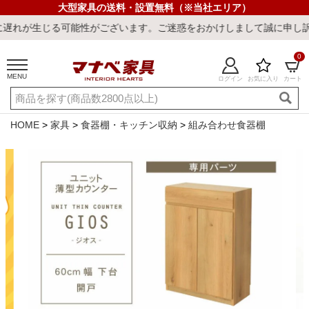
大型家具の送料・設置無料（※当社エリア）
能性がございます。ご迷惑をおかけしまして誠に申し訳ございません。
0
MENU
ログイン
お気に入り
カート
ご利用ガイド
新規会員登録
店舗一覧
閲覧履歴
HOME
家具
食器棚・キッチン収納
組み合わせ食器棚
よくある質問
キーワード・商品番号で探す
最短発送
冷感ラグ
冷感寝具
ワークデスク
ウィルトンラ