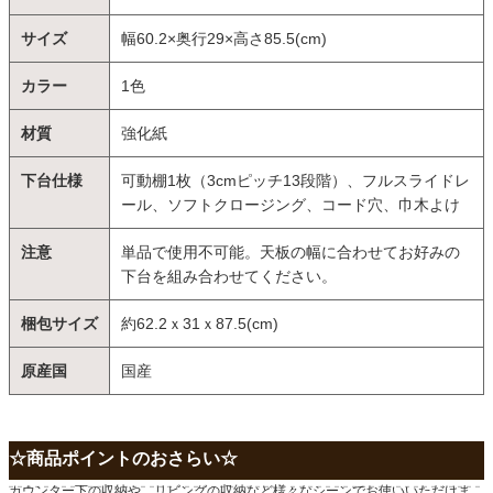
サイズ
幅60.2×奥行29×高さ85.5(cm)
カラー
1色
材質
強化紙
下台仕様
可動棚1枚（3cmピッチ13段階）、フルスライドレ
ール、ソフトクロージング、コード穴、巾木よけ
注意
単品で使用不可能。天板の幅に合わせてお好みの
下台を組み合わせてください。
梱包サイズ
約62.2ｘ31ｘ87.5(cm)
原産国
国産
☆商品ポイントのおさらい☆
カウンター下の収納や、リビングの収納など様々なシーンでお使いいただけま