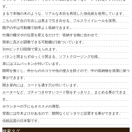
す。
まるで本物の木のような、リアルな木目を再現した強化紙を使用しています。
こちらの下台の引出しは奥まで引き出せる、フルスライドレールを採用。
開戸の中は可動棚で効率よく収納できます。
付属の棚ダボの位置を変えるだけで、収納する物に合わせて、
簡単に高さが調整できる可動棚が1枚ついています。
3cmピッチ13段階で変えられます。
バタンと閉まらずゆっくり閉まる、ソフトクロージング仕様。
扉にはゴムパッキンが付いています。
隙間を無くし、外からのホコリや虫の侵入を防ぐので、中の収納物を清潔に保つ
事ができます。
開き扉内には、コードを通す穴が付いています。
ルーターなど、ゴチャつきやすいコード類をすっきりと、まとめる事ができま
す。
カウンターの下にもオススメの薄型。
背面には巾木よけがあるので、隙間なくピッタリと設置する事ができます。
信頼品質の日本製です。
検索タグ