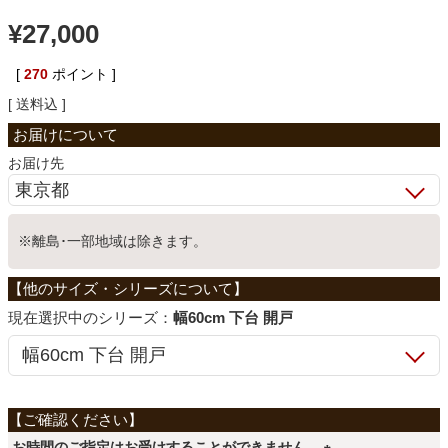
¥
27,000
ベッド
[
270
ポイント ]
収納家具
送料込
お届け先
学習机
※離島･一部地域は除きます。
ホームオフィス
こたつ
シリーズ：
幅60cm 下台 開戸
寝具
お時間のご指定はお受けすることができません。