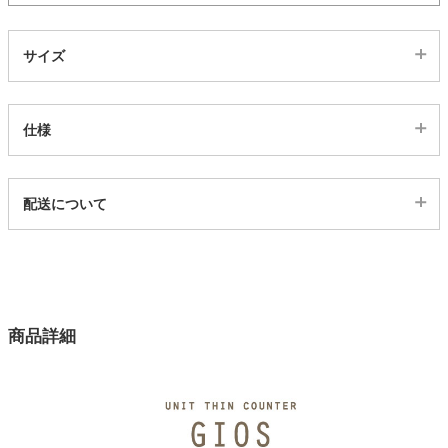
家電・照明器具
サイズ
インテリア雑貨
仕様
ガーデン
代表sku
配送について
4500005
配送について
タワー
サイズ
幅60.2×奥行29×高さ85.5(cm)
カラー
商品詳細
1色
材質
強化紙