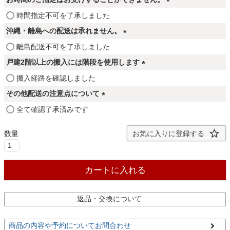
ファブリック
(
時間指定不可を了承しました
必
沖縄・離島への配送は承れません。
カーテン
須
(
離島配送不可を了承しました
)
必
戸建2階以上の搬入には階段を使用します
須
ラグ
(
搬入経路を確認しました
)
必
その他配送の注意点について
須
(
全て確認了承済みです
マット
)
必
須
お気に入りに登録する
)
収納用品
カートに入れる
生活用品
返品・交換について
キッチン用品
商品の内容や予約についてお問合わせ