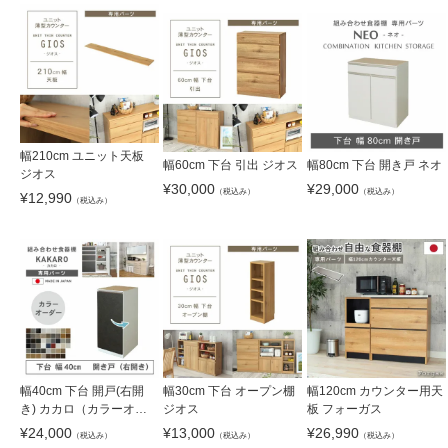
幅210cm ユニット天板
幅60cm 下台 引出 ジオス
幅80cm 下台 開き戸 ネオ
ジオス
¥
30,000
¥
29,000
（税込み）
（税込み）
¥
12,990
（税込み）
幅40cm 下台 開戸(右開
幅30cm 下台 オープン棚
幅120cm カウンター用天
き) カカロ（カラーオー
ジオス
板 フォーガス
ダー）
¥
24,000
¥
13,000
¥
26,990
（税込み）
（税込み）
（税込み）