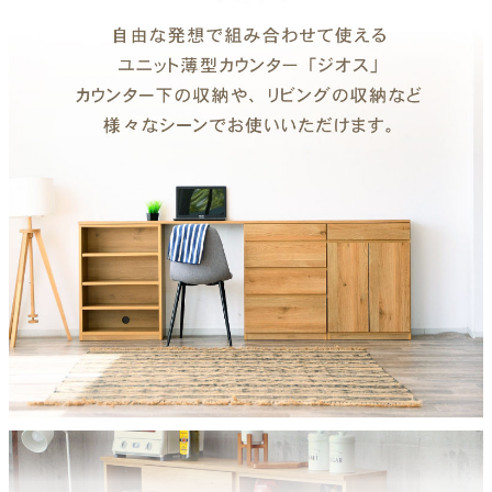
下台仕様
可動棚1枚（3cmピッチ13段階）、フルスライドレール、ソフト
クロージング、コード穴、巾木よけ
注意
単品で使用不可能。天板の幅に合わせてお好みの下台を組み合わ
せてください。
梱包サイズ
約62.2ｘ31ｘ87.5(cm)
原産国
国産