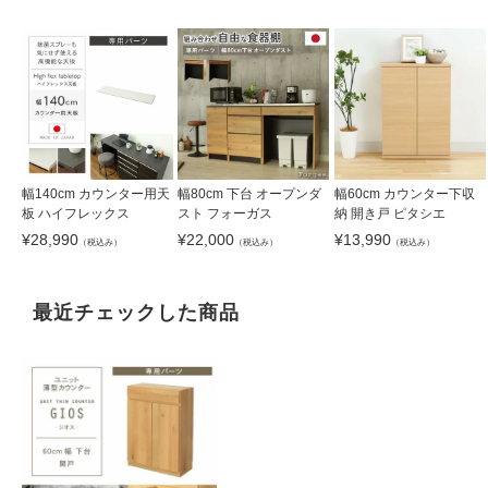
幅140cm カウンター用天
幅80cm 下台 オープンダ
幅60cm カウンター下収
板 ハイフレックス
スト フォーガス
納 開き戸 ピタシエ
¥
28,990
¥
22,000
¥
13,990
（税込み）
（税込み）
（税込み）
最近チェックした商品