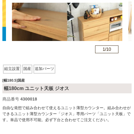
カテゴリから探す
ソファ
n
1/
10
テレビ台・リビング家具
組立設置
国産
追加パーツ
ダイニングテーブル・セット
[幅180.5]国産
幅180cm ユニット天板 ジオス
商品番号
4300018
椅子・チェア
自由な発想で組み合わせて使えるユニット薄型カウンター。組み合わせが
できるユニット薄型カウンター「ジオス」専用パーツ「ユニット天板」で
す。単品で使用不可能。必ず下台と合わせてご注文ください。
食器棚・キッチン収納