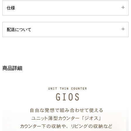
仕様
家電・照明器具
代表sku
配送について
4300018
インテリア雑貨
配送について
サイズ
幅180.5×奥行29×高さ1.7(cm)
ガーデン
カラー
商品詳細
1色
タワー
材質
強化紙
注意
単品で使用不可能。必ず下台と合わせてご注文ください。
梱包サイズ
約182.5ｘ31ｘ3.7(cm)