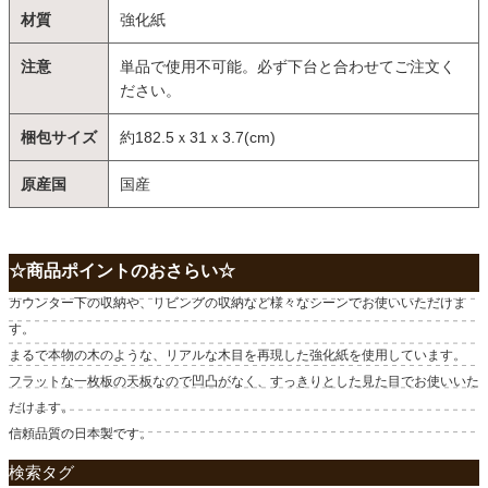
材質
強化紙
注意
単品で使用不可能。必ず下台と合わせてご注文く
ださい。
梱包サイズ
約182.5ｘ31ｘ3.7(cm)
原産国
国産
☆商品ポイントのおさらい☆
カウンター下の収納や、リビングの収納など様々なシーンでお使いいただけま
す。
まるで本物の木のような、リアルな木目を再現した強化紙を使用しています。
フラットな一枚板の天板なので凹凸がなく、すっきりとした見た目でお使いいた
だけます。
信頼品質の日本製です。
検索タグ