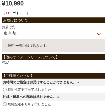
¥
10,990
ベッド
[
110
ポイント ]
収納家具
お届け先
学習机
※離島･一部地域は除きます。
ホームオフィス
#N/A
こたつ
お時間のご指定はお受けすることができません。
(
時間指定不可を了承しました
寝具
必
沖縄・離島への配送は承れません。
須
(
離島配送不可を了承しました
)