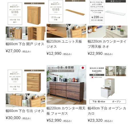
幅210cm ユニット天板
幅220cm カウンタータイ
幅60cm 下台 開戸 ジオス
ジオス
プ用天板 ネオ
¥
27,000
（税込み）
¥
12,990
¥
22,990
（税込み）
（税込み）
幅220cm カウンター用天
幅40cm 下台 オープン カ
幅60cm 下台 引出 ジオス
板 フォーガス
カロ
¥
30,000
（税込み）
¥
52,990
¥
23,320
（税込み）
（税込み）