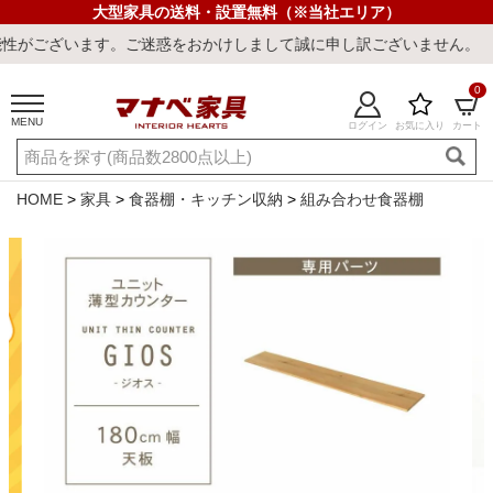
大型家具の送料・設置無料（※当社エリア）
ご迷惑をおかけしまして誠に申し訳ございません。
0
MENU
ログイン
お気に入り
カート
ご利用ガイド
新規会員登録
店舗一覧
閲覧履歴
HOME
家具
食器棚・キッチン収納
組み合わせ食器棚
よくある質問
キーワード・商品番号で探す
最短発送
冷感ラグ
冷感寝具
ワークデスク
ウィルトンラ