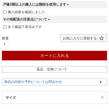
ファブリック
必
戸建2階以上の搬入には階段を使用します
須
(
搬入経路を確認しました
)
必
カーテン
その他配送の注意点について
須
(
全て確認了承済みです
)
必
ラグ
須
お気に入りに登録する
)
マット
カートに入れる
返品・交換について
収納用品
商品の内容や予約についてお問合わせ
生活用品
サイズ
キッチン用品