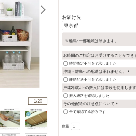
お届け先
※離島･一部地域は除きます。
お時間のご指定はお受けすることができ
時間指定不可を了承しました
沖縄・離島への配送は承れません。
(
離島配送不可を了承しました
必
戸建2階以上の搬入には階段を使用しま
須
搬入経路を確認しました
)
1/
20
その他配送の注意点について
(
全て確認了承済みです
必
須
)