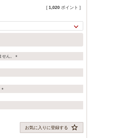
[
1,020
ポイント ]
ません。
(
必
須
)
す
(
必
2/
20
須
)
お気に入りに登録する