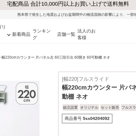
した地震およびお盆期間中の物流混雑の影響により、一部地域ではお荷物のお届け
ゴリ
ランキン
法人のお
新着商品
店舗一覧
グ
客様
幅220cmカウンター 片パネル左 60三段引出 60開き 60可動棚 ネオ
[幅220]フルスライド
幅220cmカウンター 片パネ
動棚 ネオ
組立設置
オリジナル
セット販売
フルスラ
商品番号
5ss04204092