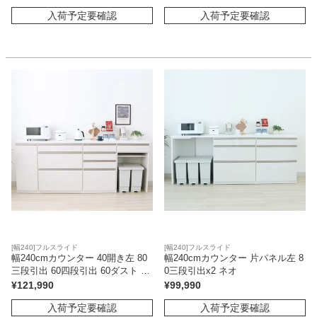
入荷予定要確認
入荷予定要確認
[幅240]フルスライド
[幅240]フルスライド
幅240cmカウンター 40開き左 80
幅240cmカウンター 片パネル左 8
三段引出 60四段引出 60ダスト ネ
0三段引出x2 ネオ
オ
¥
121,990
¥
99,990
入荷予定要確認
入荷予定要確認