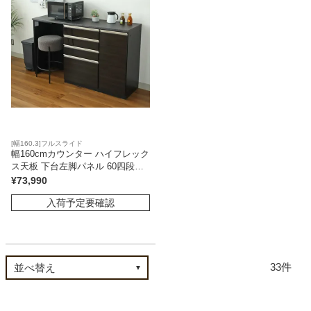
[幅160.3]フルスライド
幅160cmカウンター ハイフレック
ス天板 下台左脚パネル 60四段引
出 40開戸（右） ネオ
¥
73,990
入荷予定要確認
33