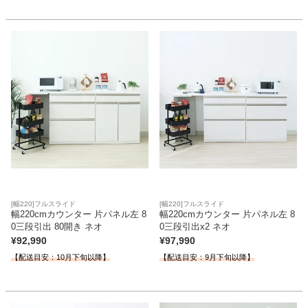
ベッド
収納家具
学習机
ホームオフィス
[幅220]フルスライド
[幅220]フルスライド
幅220cmカウンター 片パネル左 8
幅220cmカウンター 片パネル左 8
こたつ
0三段引出 80開き ネオ
0三段引出x2 ネオ
¥
92,990
¥
97,990
【配送目安：10月下旬以降】
【配送目安：9月下旬以降】
寝具