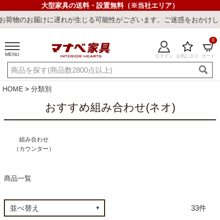
大型家具の送料・設置無料（※当社エリア）
遅れが生じる可能性がございます。ご迷惑をおかけしまして誠に申し訳
0
MENU
ログイン
お気に入り
カート
ご利用ガイド
新規会員登録
店舗一覧
閲覧履歴
HOME
分類別
よくある質問
おすすめ組み合わせ(ネオ)
キーワード・商品番号で探す
組み合わせ
（カウンター）
商品一覧
最短発送
冷感ラグ
冷感寝具
ワークデスク
ウィルトンラ
33