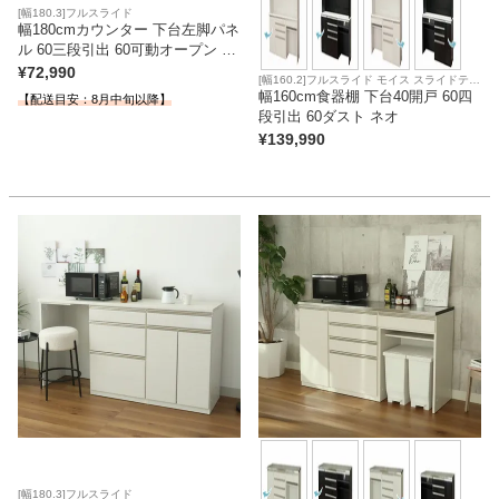
[幅180.3]フルスライド
幅180cmカウンター 下台左脚パネ
ル 60三段引出 60可動オープン ネ
オ
¥
72,990
[幅160.2]フルスライド モイス スライドテー
ブル 上下分割搬入可
幅160cm食器棚 下台40開戸 60四
【配送目安：8月中旬以降】
段引出 60ダスト ネオ
¥
139,990
[幅180.3]フルスライド