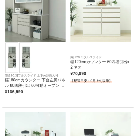
家電・照明器具
インテリア雑貨
ガーデン
[幅120.3]フルスライド
幅120cmカウンター 60四段引出x
2 ネオ
¥
70,990
[幅180.3]フルスライド 上下分割搬入可
タワー
幅180cmカウンター 下台左脚パネ
【配送目安：9月上旬以降】
ル 80四段引出 60可動オープン ネ
オ
¥
166,990