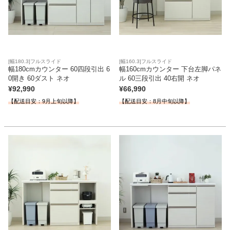
[幅180.3]フルスライド
[幅160.3]フルスライド
幅180cmカウンター 60四段引出 6
幅160cmカウンター 下台左脚パネ
0開き 60ダスト ネオ
ル 60三段引出 40右開 ネオ
¥
92,990
¥
66,990
【配送目安：9月上旬以降】
【配送目安：8月中旬以降】