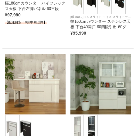
幅180cmカウンター ハイフレック
ス天板 下台左脚パネル 60三段引
出 80開戸 ネオ
¥
97,990
[幅160.2]フルスライド モイス スライドテー
ブル
幅160cmカウンター ステンレス天
【配送目安：8月中旬以降】
板 下台40開戸 60四段引出 60ダス
ト ネオ
¥
95,990