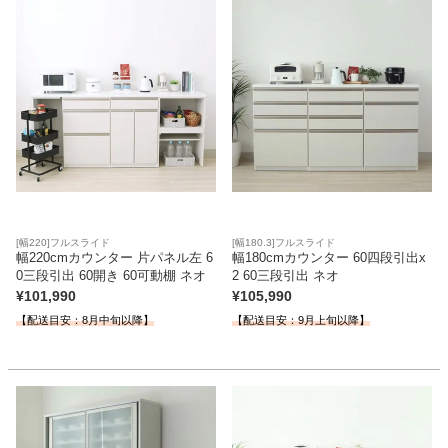
ファブリック
カーテン
ラグ
マット
[幅220]フルスライド
[幅180.3]フルスライド
幅220cmカウンター 片パネル左 6
幅180cmカウンター 60四段引出x
0三段引出 60開き 60可動棚 ネオ
2 60三段引出 ネオ
収納用品
¥
101,990
¥
105,990
【配送目安：8月中旬以降】
【配送目安：9月上旬以降】
生活用品
キッチン用品