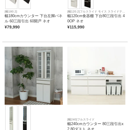
[幅180.2]
[幅120.2]フルスライド モイス スライドテー
幅180cmカウンター 下台左脚パネ
ブル 上下分割搬入可
幅120cm食器棚 下台80三段引出 4
ル 60三段引出 60開戸 ネオ
0OP ネオ
¥
79,990
¥
115,990
[幅240]フルスライド
幅240cmカウンター 80三段引出x
2 80ダスト ネオ