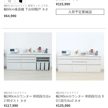
¥
115,990
[幅60.2]フルスライド 耐震ラッチ 上下分割
搬入可
幅60cm食器棚 下台60開戸 ネオ
入荷予定要確認
¥
64,990
[幅240]フルスライド
[幅240]フルスライド
幅240cmカウンター 80四段引出x
幅240cmカウンター 80四段引出 8
2 80ダスト ネオ
0三段引出x2 ネオ
¥
117,990
¥
125,990