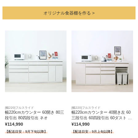
オリジナル食器棚を作る
カテゴリから探す
ソファ
テレビ台・リビング家具
ダイニングテーブル・セット
椅子・チェア
[幅220]フルスライド
[幅220]フルスライド
幅220cmカウンター 60開き 80三
幅220cmカウンター 40開き左 60
段引出 80四段引出 ネオ
三段引出 60四段引出 60ダスト ネ
オ
¥
114,990
¥
114,990
食器棚・キッチン収納
【配送目安：9月下旬以降】
【配送目安：9月上旬以降】