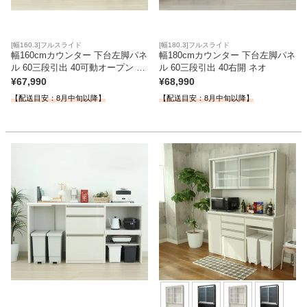
[幅160.3]フルスライド
[幅180.3]フルスライド
幅160cmカウンター 下台左脚パネ
幅180cmカウンター 下台左脚パネ
ル 60三段引出 40可動オープン ネ
ル 60三段引出 40右開 ネオ
オ
¥
67,990
¥
68,990
【配送目安：8月中旬以降】
【配送目安：8月中旬以降】