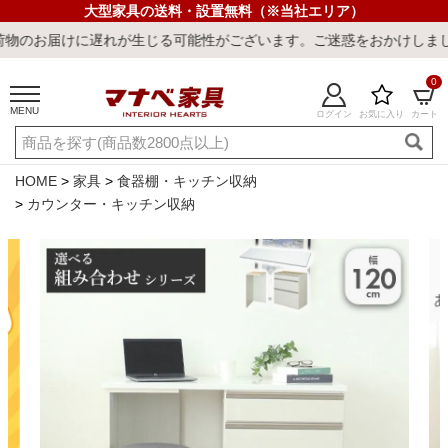
大型家具の送料・設置無料（※当社エリア）
れが生じる可能性がございます。ご迷惑をおかけしまして誠に申し訳ご
0
MENU
ログイン
お気に入り
カート
ご利用ガイド
新規会員登録
店舗一覧
閲覧履歴
HOME
家具
食器棚・キッチン収納
カウンター・キッチン収納
よくある質問
キーワード・商品番号で探す
最短発送
冷感ラグ
冷感寝具
ワークデスク
ウィルトンラ