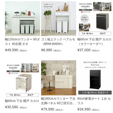
幅120cmカウンター 80ダ
ゴミ箱上ラック ベアルモ
幅60cm 下台 開戸 カカロ
スト 40左開 ネオ
（BRM-9060H）
（カラーオーダー）
¥
49,990
¥
8,980
¥
37,000
（税込み）
（税込み）
（税込み）
幅180cmカウンター 下台
60cm家電ボード 上台 セ
幅60cm 下台 開戸 カカロ
左脚パネル 60三段引出 6
ラス
¥
30,580
0開戸 ネオ
（税込み）
¥
79,990
¥
34,990
（税込み）
（税込み）