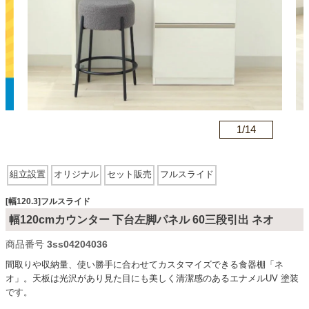
カテゴリから探す
ソファ
n
1/
14
テレビ台・リビング家具
組立設置
オリジナル
セット販売
フルスライド
ダイニングテーブル・セット
[幅120.3]フルスライド
幅120cmカウンター 下台左脚パネル 60三段引出 ネオ
椅子・チェア
商品番号
3ss04204036
間取りや収納量、使い勝手に合わせてカスタマイズできる食器棚「ネ
オ」。天板は光沢があり見た目にも美しく清潔感のあるエナメルUV 塗装
食器棚・キッチン収納
です。