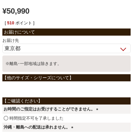
¥
50,990
ベッド
[
510
ポイント ]
収納家具
お届け先
学習机
※離島･一部地域は除きます。
ホームオフィス
こたつ
お時間のご指定はお受けすることができません。
寝具
(
時間指定不可を了承しました
必
沖縄・離島への配送は承れません。
須