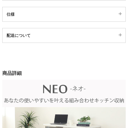
家電・照明器具
仕様
代表sku
インテリア雑貨
配送について
3ss04204036
配送について
サイズ
ガーデン
幅120.3×奥行48×高さ95.5(cm)
カラー
商品詳細
タワー
1色
天板
エナメルUV 塗装
下台3段引出
サイレントレール（1段目）、フルオープンレール（2段目以
降）