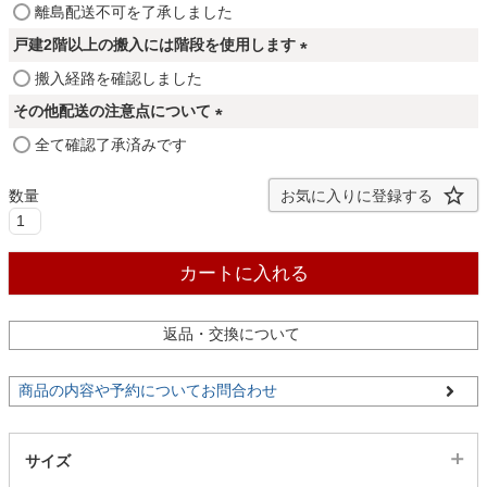
ファブリック
(
離島配送不可を了承しました
)
必
戸建2階以上の搬入には階段を使用します
須
(
搬入経路を確認しました
カーテン
)
必
その他配送の注意点について
須
(
全て確認了承済みです
)
ラグ
必
須
お気に入りに登録する
)
マット
カートに入れる
収納用品
返品・交換について
生活用品
商品の内容や予約についてお問合わせ
キッチン用品
サイズ