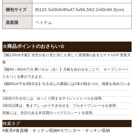
梱包サイズ
約122.3x50x5/40x47.5x94.3/62.2x50x94.3(cm)
原産国
ベトナム
☆商品ポイントのおさらい☆
【幅120cm天板】光沢があり見た目にも美しく清潔感のあるエナメルUV 塗装天
板
【幅40～60cm下台 脚パネル（左）】天板を合わせることで、 オープンスペー
スをつくる事ができます。
【幅60cm下台3段引出】引き出しの裏面には2本の桟をつけ、強度を高めていま
す。
1段目の引き出しは、ゆっくり閉まるサイレントレールを採用。
2段目以降は、奥までしっかり引き出せる、フルオープンレールを採用。
前板には、光沢のある木目調のハイグロスシートを採用。
検索タグ
#家具#食器棚・キッチン収納#カウンター・キッチン収納