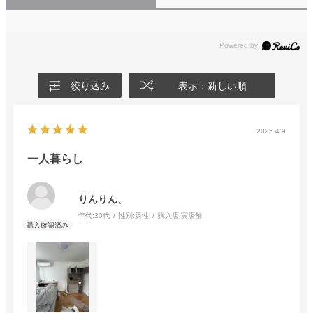
絞り込み
表示：新しい順
2025.4.9
一人暮らし
りんりん、
年代:
20代
性別:
男性
購入店:
実店舗