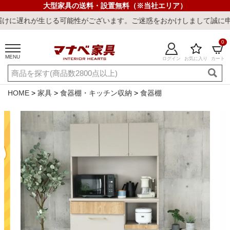
大型家具の送料・設置無料（※当社エリア）
能性がございます。ご迷惑をおかけしまして誠に申し訳ございません。
0
MENU
ログイン
お気に入り
カート
ご利用ガイド
新規会員登録
店舗一覧
閲覧履歴
HOME
家具
食器棚・キッチン収納
食器棚
よくある質問
キーワード・商品番号で探す
最短発送
冷感ラグ
冷感寝具
ワークデスク
ウィルトンラ