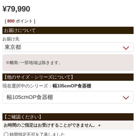
¥
79,990
ベッド
[
800
ポイント ]
収納家具
お届け先
学習机
※離島･一部地域は除きます。
ホームオフィス
シリーズ：
幅105cmOP食器棚
こたつ
寝具
お時間のご指定はお受けすることができません。
(
時間指定不可を了承しました