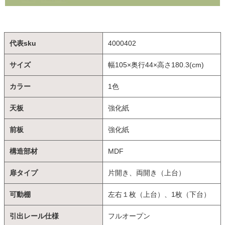
代表sku
4000402
サイズ
幅105×奥行44×高さ180.3(cm)
カラー
1色
天板
強化紙
前板
強化紙
構造部材
MDF
扉タイプ
片開き、両開き（上台）
可動棚
左右１枚（上台）、1枚（下台）
引出レール仕様
フルオープン