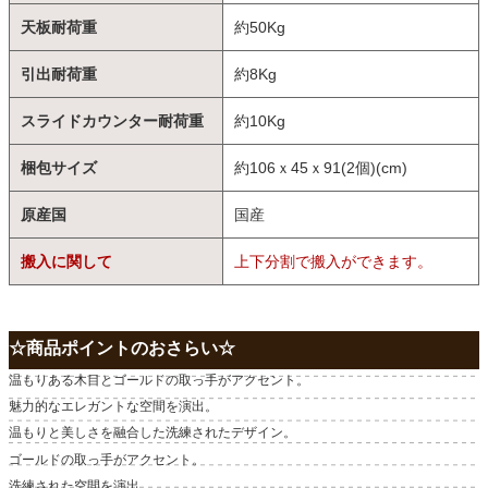
天板耐荷重
約50Kg
引出耐荷重
約8Kg
スライドカウンター耐荷重
約10Kg
梱包サイズ
約106ｘ45ｘ91(2個)(cm)
原産国
国産
搬入に関して
上下分割で搬入ができます。
☆商品ポイントのおさらい☆
温もりある木目とゴールドの取っ手がアクセント。
魅力的なエレガントな空間を演出。
温もりと美しさを融合した洗練されたデザイン。
ゴールドの取っ手がアクセント。
洗練された空間を演出。