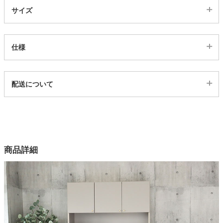
サイズ
家電・照明器具
仕様
インテリア雑貨
代表sku
配送について
4000402
ガーデン
配送について
サイズ
幅105×奥行44×高さ180.3(cm)
タワー
カラー
商品詳細
1色
天板
強化紙
前板
強化紙