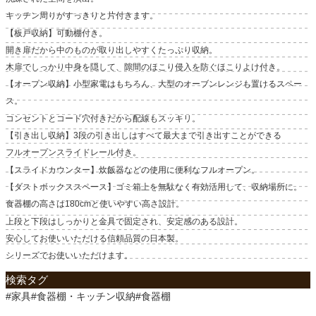
キッチン周りがすっきりと片付きます。
【板戸収納】可動棚付き。
開き扉だから中のものが取り出しやすくたっぷり収納。
木扉でしっかり中身を隠して、隙間のほこり侵入を防ぐほこりよけ付き。
【オープン収納】小型家電はもちろん、大型のオーブンレンジも置けるスペー
ス。
コンセントとコード穴付きだから配線もスッキリ。
【引き出し収納】3段の引き出しはすべて最大まで引き出すことができる
フルオープンスライドレール付き。
【スライドカウンター】炊飯器などの使用に便利なフルオープン。
【ダストボックススペース】ゴミ箱上を無駄なく有効活用して、収納場所に。
食器棚の高さは180cmと使いやすい高さ設計。
上段と下段はしっかりと金具で固定され、安定感のある設計。
安心してお使いいただける信頼品質の日本製。
シリーズでお使いいただけます。
検索タグ
#家具#食器棚・キッチン収納#食器棚