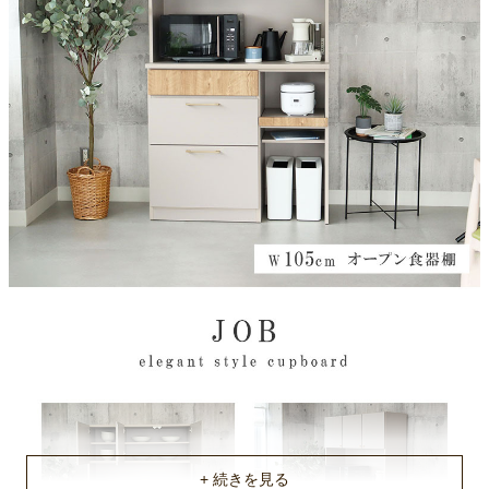
構造部材
MDF
扉タイプ
片開き、両開き（上台）
可動棚
左右１枚（上台）、1枚（下台）
引出レール仕様
フルオープン
天板耐荷重
約50Kg
引出耐荷重
約8Kg
スライドカウンター耐荷重