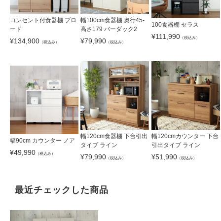
コンセント付食器棚 ブロ
幅100cm食器棚 奥行45-
100食器棚 セラス
ード
高さ179 バーダック2
¥
111,990
（税込み）
¥
134,900
¥
79,990
（税込み）
（税込み）
幅120cm食器棚 下台引出
幅120cmカウンター 下台
幅90cm カウンター ノア
タイプ ライン
引出タイプ ライン
¥
49,990
（税込み）
¥
79,990
¥
51,990
（税込み）
（税込み）
最近チェックした商品