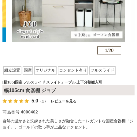
カテゴリから探す
ソファ
n
1/
20
テレビ台・リビング家具
組立設置
国産
オリジナル
コンセント有り
フルスライド
スライドテーブル
上下分割搬入可
ダイニングテーブル・セット
[幅105]国産 フルスライド スライドテーブル 上下分割搬入可
幅105cm 食器棚 ジョブ
5.0
（1）
レビューを見る
椅子・チェア
商品番号
4000402
自然の温かさと洗練された美しさが融合したエレガントな国産食器棚「ジ
食器棚・キッチン収納
ョイ」。ゴールドの取っ手が上品なアクセント。