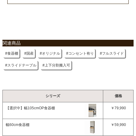
約10Kg
梱包サイズ
不要家具のお引き取りに関して
約106ｘ45ｘ91(2個)(cm)
原産国
関連商品
国産
食器棚
国産
オリジナル
コンセント有り
フルスライド
搬入に関して
上下分割で搬入ができます。
スライドテーブル
上下分割搬入可
シリーズ
価格
【選択中】
幅105cmOP食器棚
￥79,990
幅60cm食器棚
￥59,990