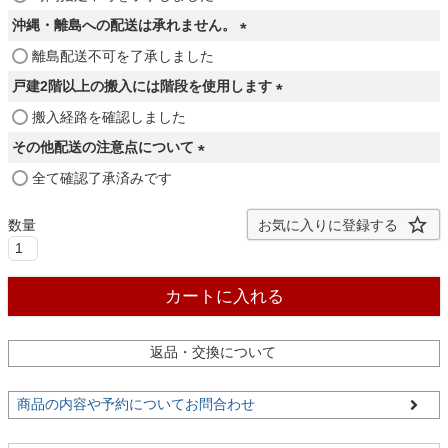
ファブリック
必
沖縄・離島への配送は承れません。
須
(
離島配送不可を了承しました
)
カーテン
必
戸建2階以上の搬入には階段を使用します
須
(
搬入経路を確認しました
)
必
ラグ
その他配送の注意点について
須
(
全て確認了承済みです
)
必
マット
須
お気に入りに登録する
)
収納用品
カートに入れる
返品・交換について
生活用品
商品の内容や予約についてお問合わせ
キッチン用品