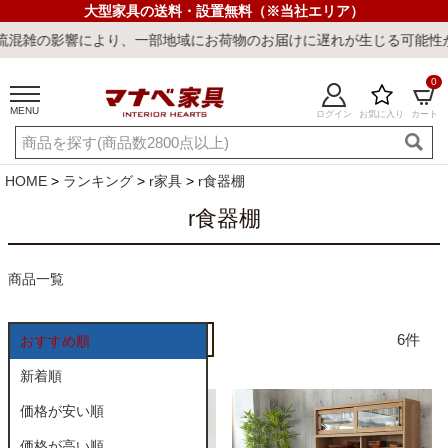
大型家具の送料・設置無料（※当社エリア）
雑の影響により、一部地域にお荷物のお届けに遅れが生じる可能性がご
0
MENU
ログイン
お気に入り
カート
ご利用ガイド
新規会員登録
店舗一覧
閲覧履歴
HOME
ランキング
r家具
r食器棚
よくある質問
r食器棚
キーワード・商品番号で探す
商品一覧
6
おすすめ順
新着順
価格が安い順
最短発送
冷感ラグ
冷感寝具
ワークデスク
ウィルトンラ
価格が高い順