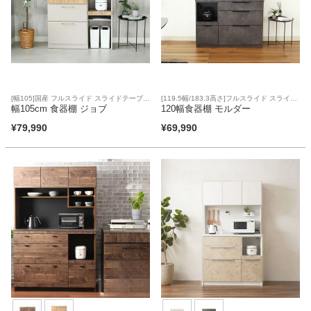
ベッド
収納家具
[幅105]国産 フルスライド スライドテーブル
[119.5幅/183.3高さ]フルスライド スライド
上下分割搬入可
幅105cm 食器棚 ジョブ
テーブル 上下分割搬入可
120幅食器棚 モルダー
学習机
¥
79,990
¥
69,990
ホームオフィス
こたつ
寝具