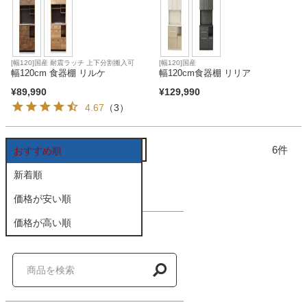
ファブリック
カーテン
[幅120]国産 耐震ラッチ 上下分割搬入可
[幅120]国産
幅120cm 食器棚 リルケ
幅120cm食器棚 リリア
¥
89,990
¥
129,990
ラグ
4.67
（3）
マット
6
おすすめ順
新着順
収納用品
価格が安い順
価格が高い順
商品を探す
生活用品
キッチン用品