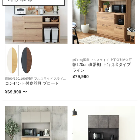
カテゴリから探す
ソファ
[幅120]国産 フルスライド 上下分割搬入可
テレビ台・リビング家具
幅120cm食器棚 下台引出タイプ
ライン
¥
79,990
[幅60/120/160]国産 フルスライド スライド
テーブル 上下分割搬入可
コンセント付食器棚 ブロード
ダイニングテーブル・セット
¥
69,990
〜
椅子・チェア
食器棚・キッチン収納