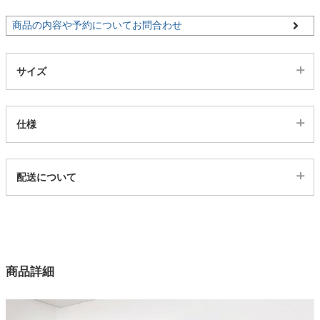
商品の内容や予約についてお問合わせ
家電・照明器具
サイズ
インテリア雑貨
仕様
ガーデン
代表sku
配送について
タワー
2ss04203873
配送について
サイズ
幅119.5×奥行41.5×高さ183.3(cm)
カラー
商品詳細
1色
素材