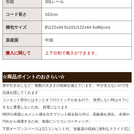
引出
3段レール
コード長さ
162cm
梱包サイズ
約122x44.5x101/122x44.5x86(cm)
原産国
中国
搬入に関して
上下分割で搬入ができます。
☆商品ポイントのおさらい☆
扉や引き出しなど、複数の大きさの収納を備えています。 中が見えないので生
活感を隠してくれます
コンセント部分にはオンとオフのスイッチがあるので、 使用しない時はオフに
すると通電しないため、 節電になります
MDFの表面にセメント感を出すプリント紙を貼り付け、高級感を演出。 水滴や
汚れから保護するため、表面にシリコンコーティング。
下部オープンスペースは1口コンセント付。 炊飯器の収納に便利なスライド式に