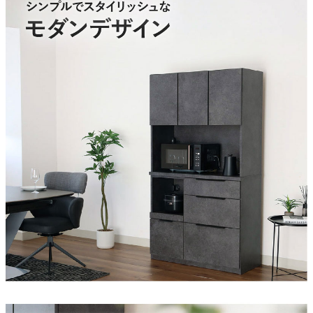
強化シート、MDF
引出
3段レール
コード長さ
162cm
梱包サイズ
約122x44.5x101/122x44.5x86(cm)
原産国
中国
搬入に関して
上下分割で搬入ができます。