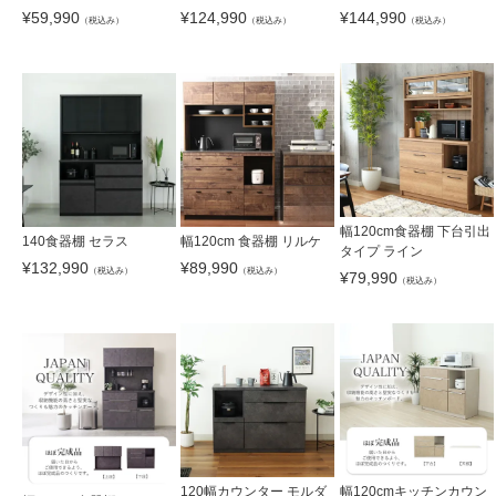
¥
59,990
¥
124,990
¥
144,990
（税込み）
（税込み）
（税込み）
幅120cm食器棚 下台引出
140食器棚 セラス
幅120cm 食器棚 リルケ
タイプ ライン
¥
132,990
¥
89,990
（税込み）
（税込み）
¥
79,990
（税込み）
120幅カウンター モルダ
幅120cmキッチンカウン