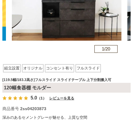
カテゴリから探す
ソファ
n
1/
20
テレビ台・リビング家具
組立設置
オリジナル
コンセント有り
フルスライド
スライドテーブル
上下分割搬入可
ダイニングテーブル・セット
[119.5幅/183.3高さ]フルスライド スライドテーブル 上下分割搬入可
120幅食器棚 モルダー
5.0
（1）
レビューを見る
椅子・チェア
商品番号
2ss04203873
深みのあるセメントグレーが魅せる、上質な空間
食器棚・キッチン収納