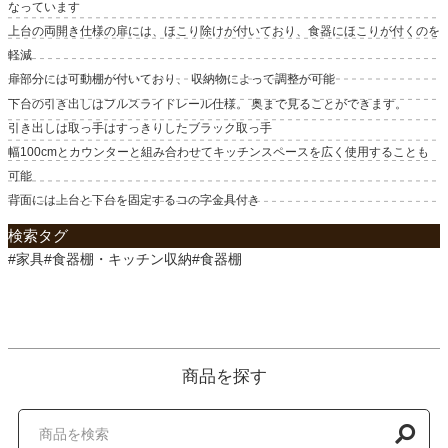
なっています
上台の両開き仕様の扉には、ほこり除けが付いており、食器にほこりが付くのを
軽減
扉部分には可動棚が付いており、 収納物によって調整が可能
下台の引き出しはフルスライドレール仕様。 奥まで見ることができます。
引き出しは取っ手はすっきりしたブラック取っ手
幅100cmとカウンターと組み合わせてキッチンスペースを広く使用することも
可能
背面には上台と下台を固定するコの字金具付き
検索タグ
#家具#食器棚・キッチン収納#食器棚
商品を探す