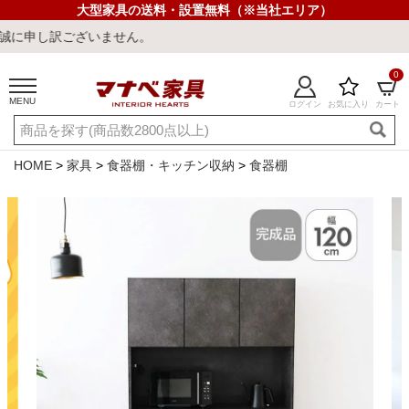
大型家具の送料・設置無料（※当社エリア）
ません。
0
MENU
ログイン
お気に入り
カート
ご利用ガイド
新規会員登録
店舗一覧
閲覧履歴
HOME
家具
食器棚・キッチン収納
食器棚
よくある質問
キーワード・商品番号で探す
最短発送
冷感ラグ
冷感寝具
ワークデスク
ウィルトンラ