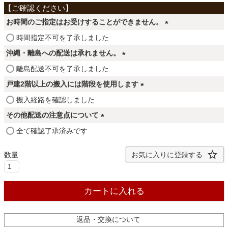
ファブリック
お時間のご指定はお受けすることができません。
(
カーテン
時間指定不可を了承しました
必
沖縄・離島への配送は承れません。
須
(
離島配送不可を了承しました
)
ラグ
必
戸建2階以上の搬入には階段を使用します
須
(
搬入経路を確認しました
)
マット
必
その他配送の注意点について
須
(
全て確認了承済みです
)
必
収納用品
須
お気に入りに登録する
)
生活用品
カートに入れる
キッチン用品
返品・交換について