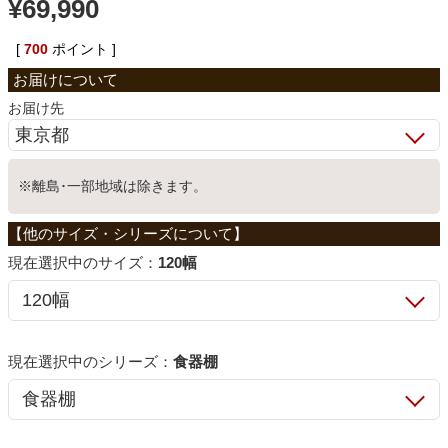
¥
69,990
ベッド
[
700
ポイント ]
収納家具
お届け先
学習机
※離島･一部地域は除きます。
ホームオフィス
サイズ：
120幅
こたつ
シリーズ：
食器棚
寝具