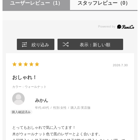
ユーザーレビュー
（1）
スタッフレビュー
（0）
絞り込み
表示：新しい順
2026.7.30
おしゃれ！
カラー：ウォールナット
みかん
年代:
40代
性別:
女性
購入店:
実店舗
とってもおしゃれで気に入ってます！
木がウォールナット色で黒のレザーとよく合います。