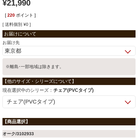
¥
21,990
ベッド
[
220
ポイント ]
送料個別
¥
0
収納家具
お届け先
学習机
※離島･一部地域は除きます。
ホームオフィス
シリーズ：
チェア(PVCタイプ)
こたつ
寝具
オーク/3102933