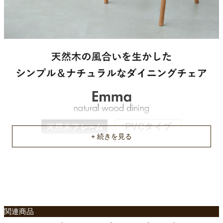
梱包サイズ
約87x60x57(cm)
原産国
ベトナム
関連商品