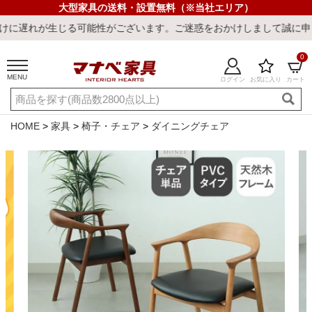
大型家具の送料・設置無料（※当社エリア）
生じる可能性がございます。ご迷惑をおかけしまして誠に申し訳ござい
0
MENU
ログイン
お気に入り
カート
ご利用ガイド
新規会員登録
店舗一覧
閲覧履歴
HOME
家具
椅子・チェア
ダイニングチェア
よくある質問
キーワード・商品番号で探す
最短発送
冷感ラグ
冷感寝具
ワークデスク
ウィルトンラ