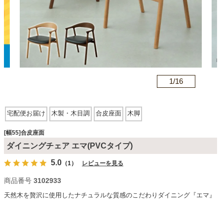
カテゴリから探す
ソファ
n
1/
16
テレビ台・リビング家具
宅配便お届け
木製・木目調
合皮座面
木脚
ダイニングテーブル・セット
[幅55]合皮座面
ダイニングチェア エマ(PVCタイプ)
5.0
（1）
レビューを見る
椅子・チェア
商品番号
3102933
天然木を贅沢に使用したナチュラルな質感のこだわりダイニング『エマ』
食器棚・キッチン収納