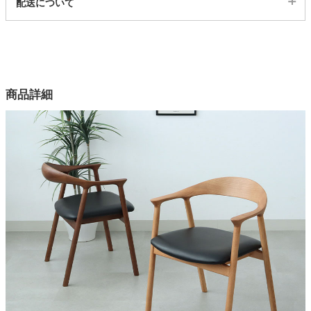
配送について
3102933
配送について
家電・照明器具
サイズ
幅55×奥行57.5×高さ72×座面高45(cm)
インテリア雑貨
カラー
商品詳細
2色
ガーデン
背もたれの内部構造
ラバーウッド
脚部の素材
タワー
天然木
脚部の塗装
ラッカー塗装
耐荷重
約80kg