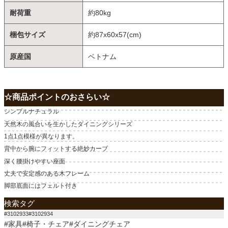
耐荷重
約80kg
梱包サイズ
約87x60x57(cm)
原産国
ベトナム
☆商品ポイントのおさらい☆
シンプルナチュラル
天然木の風合いを生かしたダイニングシリーズ
1点1点模様が異なります。
背中から腕にフィットする絶妙カーブ
深く腰掛けやすい座面
丈夫で安定感のある木フレーム
脚部底面にはフェルト付き
検索タグ
#3102933#3102934
#家具#椅子・チェア#ダイニングチェア