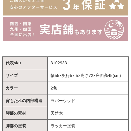
代表sku
3102933
サイズ
幅55×奥行57.5×高さ72×座面高45(cm)
カラー
2色
背もたれの内部構造
ラバーウッド
脚部の素材
天然木
脚部の塗装
ラッカー塗装