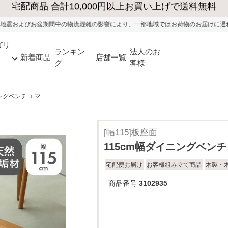
大型家具の送料・設置無料（※当社エリア）
雑の影響により、一部地域ではお荷物のお届けに遅れが生じる可能性がございます
ゴリ
ランキン
法人のお
新着商品
店舗一覧
グ
客様
ングベンチ エマ
[幅115]板座面
115cm幅ダイニングベンチ
宅配便お届け
お客様組み立て商品
木製・
商品番号
3102935