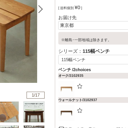
¥
0
送料個別
お届け先
※離島･一部地域は除きます。
シリーズ：
115幅ベンチ
ベンチ
2choices
オーク/3102935
1/
17
ウォールナット/3102937