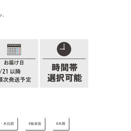
マ』
・木目調
板座面
木脚