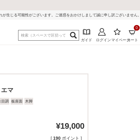
。ご迷惑をおかけしまして誠に申し訳ございません。
0
ガイド
ログイン
マイページ
カート
 エマ
木目調
板座面
木脚
¥
19,000
[
190
ポイント ]