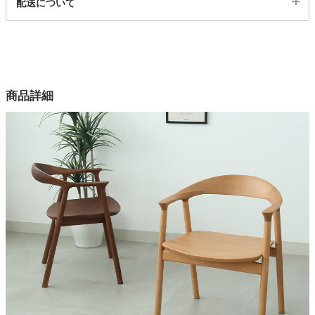
配送について
3102931
配送について
家電・照明器具
サイズ
幅55×奥行57.5×高さ72×座面高42.8(cm)
インテリア雑貨
カラー
商品詳細
2色
ガーデン
背もたれの内部構造
ラバーウッド
脚部の素材
タワー
天然木
脚部の塗装
ラッカー塗装
耐荷重
約80kg