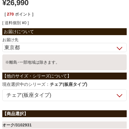
¥
26,990
ベッド
[
270
ポイント ]
送料個別
¥
0
収納家具
お届け先
学習机
※離島･一部地域は除きます。
ホームオフィス
シリーズ：
チェア(板座タイプ)
こたつ
寝具
オーク/3102931