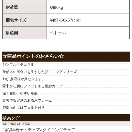
耐荷重
約80kg
梱包サイズ
約87x60x57(cm)
原産国
ベトナム
☆商品ポイントのおさらい☆
シンプルナチュラル
天然木の風合いを生かしたダイニングシリーズ
1点1点模様が異なります。
背中から腕にフィットする絶妙カーブ
深く腰掛けやすい座面
丈夫で安定感のある木フレーム
脚部底面にはフェルト付き
検索タグ
#3102931#3102932
#家具#椅子・チェア#ダイニングチェア