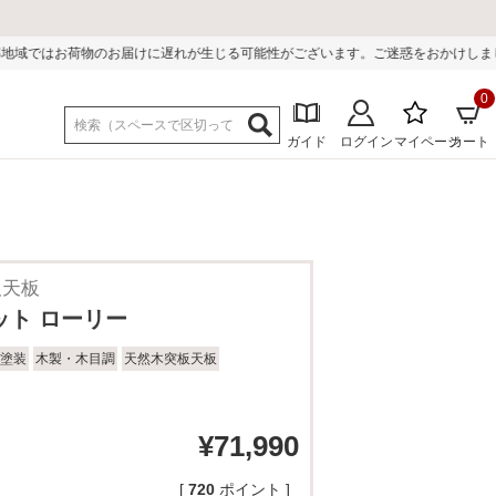
遅れが生じる可能性がございます。ご迷惑をおかけしまして誠に申し訳ございませ
0
ガイド
ログイン
マイページ
カート
板天板
ット ローリー
塗装
木製・木目調
天然木突板天板
¥
71,990
[
720
ポイント ]