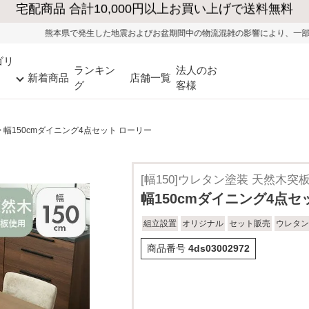
した地震およびお盆期間中の物流混雑の影響により、一部地域ではお荷物のお届けに
ゴリ
ランキン
法人のお
新着商品
店舗一覧
グ
客様
幅150cmダイニング4点セット ローリー
[幅150]ウレタン塗装 天然木突
幅150cmダイニング4点セ
組立設置
オリジナル
セット販売
ウレタン
商品番号
4ds03002972