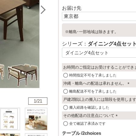
お届け先
※離島･一部地域は除きます。
シリーズ：
ダイニング4点セッ
お時間のご指定はお受けすることができ
時間指定不可を了承しました
沖縄・離島への配送は承れません。
(
離島配送不可を了承しました
必
戸建2階以上の搬入には階段を使用しま
1/
21
須
搬入経路を確認しました
)
その他配送の注意点について
(
全て確認了承済みです
必
テーブル
2choices
須