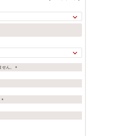
ト
ません。
(
必
須
)
す
2/
21
(
必
須
)