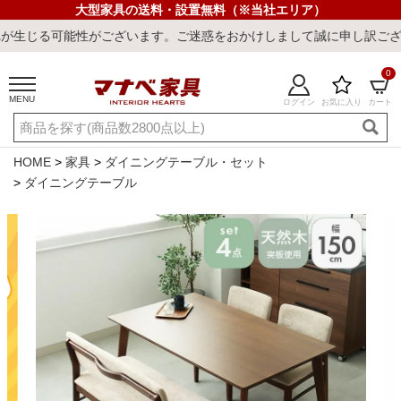
大型家具の送料・設置無料（※当社エリア）
ざいます。ご迷惑をおかけしまして誠に申し訳ございません。
0
MENU
ログイン
お気に入り
カート
ご利用ガイド
新規会員登録
店舗一覧
閲覧履歴
HOME
家具
ダイニングテーブル・セット
ダイニングテーブル
よくある質問
キーワード・商品番号で探す
最短発送
冷感ラグ
冷感寝具
ワークデスク
ウィルトンラ