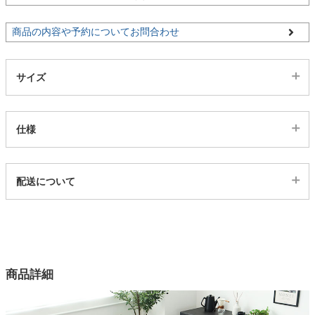
商品の内容や予約についてお問合わせ
家電・照明器具
サイズ
インテリア雑貨
仕様
ガーデン
代表sku
タワー
配送について
4ds03002972
配送について
サイズ
幅150×奥行85×高さ69.7(cm)
カラー
商品詳細
2色
天板素材