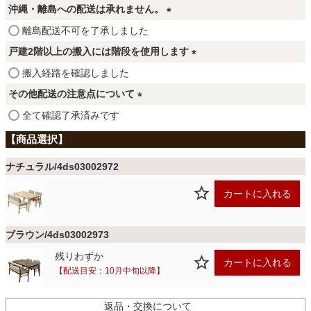
ファブリック
必
沖縄・離島への配送は承れません。
須
(
離島配送不可を了承しました
)
必
カーテン
戸建2階以上の搬入には階段を使用します
須
(
搬入経路を確認しました
)
必
その他配送の注意点について
ラグ
須
(
全て確認了承済みです
)
必
須
マット
)
ナチュラル/4ds03002972
カートに入れる
収納用品
ブラウン/4ds03002973
生活用品
残りわずか
カートに入れる
【配送目安：10月中旬以降】
キッチン用品
返品・交換について