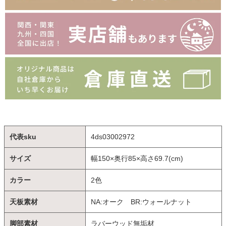
代表sku
4ds03002972
サイズ
幅150×奥行85×高さ69.7(cm)
カラー
2色
天板素材
NA:オーク BR:ウォールナット
脚部素材
ラバーウッド無垢材