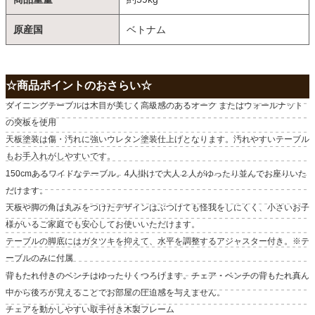
原産国
ベトナム
☆商品ポイントのおさらい☆
ダイニングテーブルは木目が美しく高級感のあるオーク またはウォールナット
の突板を使用
天板塗装は傷・汚れに強いウレタン塗装仕上げとなります。汚れやすいテーブル
もお手入れがしやすいです。
150cmあるワイドなテーブル。4人掛けで大人２人がゆったり並んでお座りいた
だけます。
天板や脚の角は丸みをつけたデザインはぶつけても怪我をしにくく、小さいお子
様がいるご家庭でも安心してお使いいただけます。
テーブルの脚底にはガタツキを抑えて、水平を調整するアジャスター付き。※テ
ーブルのみに付属
背もたれ付きのベンチはゆったりくつろげます。チェア・ベンチの背もたれ真ん
中から後ろが見えることでお部屋の圧迫感を与えません。
チェアを動かしやすい取手付き木製フレーム