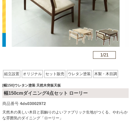
カテゴリから探す
ソファ
n
1/
21
テレビ台・リビング家具
組立設置
オリジナル
セット販売
ウレタン塗装
木製・木目調
ダイニングテーブル・セット
天然木突板天板
[幅150]ウレタン塗装 天然木突板天板
幅150cmダイニング4点セット ローリー
椅子・チェア
商品番号
4ds03002972
天然木の美しい木目と肌触りのよいファブリック生地がつくる、やわらか
な雰囲気のダイニング「ローリー」
食器棚・キッチン収納