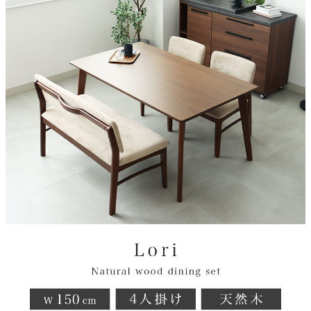
NA:オーク BR:ウォールナット
脚部素材
ラバーウッド無垢材
天板塗装
ウレタン塗装
脚部塗装
ウレタン塗装
天板厚
2cm
チェアサイズ
49x54.5x76.5(座面高45)cm
ベンチサイズ
115.5x54.5x76.5(座面高45)cm