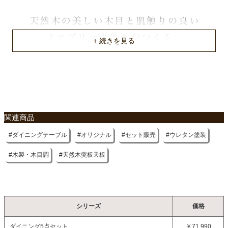
テーブルの脚のサイズ
3.5x4.5cm
脚底のサイズ（前側）
チェア、ベンチ：3x3cm
脚底のサイズ（後側）
不要家具のお引き取りに関して
チェア、ベンチ：3x4cm
梱包サイズ
関連商品
約155x90x115/50x70x90/117x60x78(cm)
ダイニングテーブル
オリジナル
セット販売
ウレタン塗装
商品重量
約59kg
木製・木目調
天然木突板天板
原産国
ベトナム
シリーズ
価格
ダイニング5点セット
￥71,990