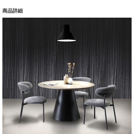
カラー
商品詳細
4色
天板
MDF/モルタル塗装
脚
ラバー・アッシュ突板
原産国
国産