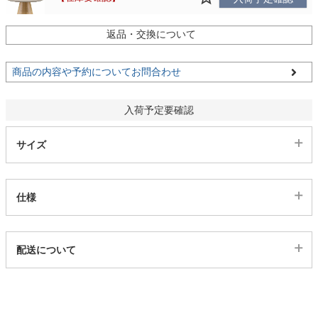
家電・照明器具
返品・交換について
天板ﾍﾞｰｼﾞｭ/脚ﾌﾞﾗｯｸ/3003351
在庫要確認
入荷予定確認
商品の内容や予約についてお問合わせ
インテリア雑貨
入荷予定要確認
ガーデン
サイズ
タワー
仕様
代表sku
配送について
3003348
配送について
サイズ
幅110×奥行110×高さ72(cm)