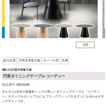
カテゴリから探す
ソファ
n
1/
9
テレビ台・リビング家具
組立設置
天然木突板天板
オーバル型
木脚
ダイニングテーブル・セット
[幅110]天然木突板天板
円形ダイニングテーブル コーディー
椅子・チェア
商品番号
3003348
モルタルx木目の異素材ミックが美しいダイニングテーブル『コーディ
ー』ナチュラルカジュアルにもブラックでシックなモダンにも合わせやす
食器棚・キッチン収納
いデザインです。