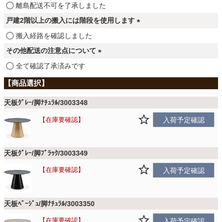
ファブリック
(
離島配送不可を了承しました
)
必
戸建2階以上の搬入には階段を使用します
須
(
搬入経路を確認しました
カーテン
)
必
その他配送の注意点について
須
(
全て確認了承済みです
)
ラグ
必
須
)
天板ｸﾞﾚｰ/脚ﾅﾁｭﾗﾙ/3003348
マット
在庫要確認
入荷予定確認
収納用品
天板ｸﾞﾚｰ/脚ﾌﾞﾗｯｸ/3003349
在庫要確認
入荷予定確認
生活用品
天板ﾍﾞｰｼﾞｭ/脚ﾅﾁｭﾗﾙ/3003350
キッチン用品
在庫要確認
入荷予定確認