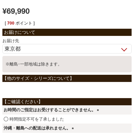
¥
69,990
ベッド
[
700
ポイント ]
収納家具
お届け先
学習机
※離島･一部地域は除きます。
ホームオフィス
こたつ
お時間のご指定はお受けすることができません。
寝具
(
時間指定不可を了承しました
必
沖縄・離島への配送は承れません。
須