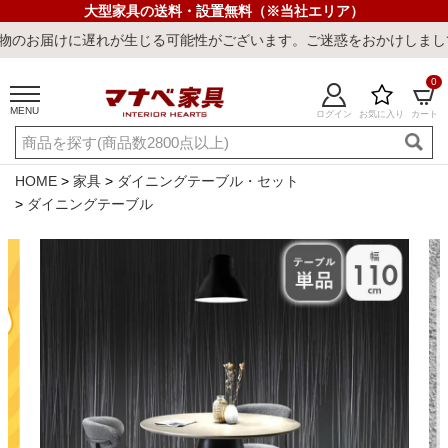
大型家具の送料・設置無料（※当社エリア）
が生じる可能性がございます。ご迷惑をおかけしまして誠に申し訳ござ
0
MENU
ログイン
お気に入り
カート
ご利用ガイド
新規会員登録
店舗一覧
閲覧履歴
HOME
家具
ダイニングテーブル・セット
ダイニングテーブル
よくある質問
キーワード・商品番号で探す
最短発送
冷感ラグ
冷感寝具
ワークデスク
ウィルトンラ