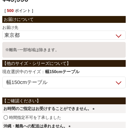
ベッド
[
500
ポイント ]
お届け先
収納家具
学習机
※離島･一部地域は除きます。
ホームオフィス
サイズ：
幅150cmテーブル
こたつ
お時間のご指定はお受けすることができません。
寝具
(
時間指定不可を了承しました
必
沖縄・離島への配送は承れません。