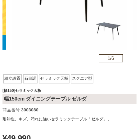
カテゴリから探す
ソファ
n
1/
6
テレビ台・リビング家具
組立設置
石目調
セラミック天板
スクエア型
ダイニングテーブル・セット
[幅150]セラミック天板
幅150cm ダイニングテーブル ゼルダ
椅子・チェア
商品番号
3003080
耐熱性、キズ、汚れに強いセラミックテーブル「ゼルダ」。
食器棚・キッチン収納
¥
49,990