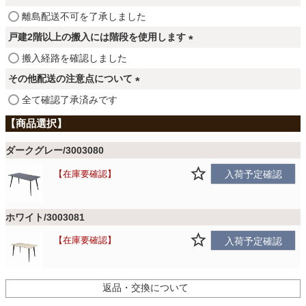
ファブリック
須
(
離島配送不可を了承しました
)
必
戸建2階以上の搬入には階段を使用します
須
カーテン
(
搬入経路を確認しました
)
必
その他配送の注意点について
須
ラグ
(
全て確認了承済みです
)
必
須
)
マット
ダークグレー/3003080
在庫要確認
入荷予定確認
収納用品
ホワイト/3003081
在庫要確認
入荷予定確認
生活用品
返品・交換について
キッチン用品