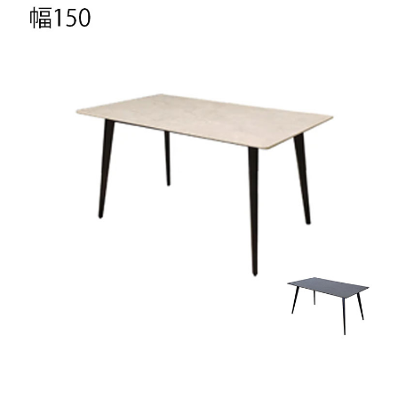
天板素材
セラミック
脚部素材
スチール
梱包サイズ
約156ｘ91ｘ9/75ｘ32ｘ12(cm)
梱包重量
約58kg
商品重量
約55kg
原産国
中国