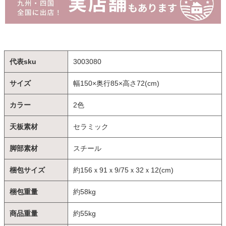
代表sku
3003080
サイズ
幅150×奥行85×高さ72(cm)
カラー
2色
天板素材
セラミック
脚部素材
スチール
梱包サイズ
約156ｘ91ｘ9/75ｘ32ｘ12(cm)
梱包重量
約58kg
商品重量
約55kg