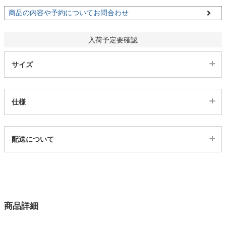
商品の内容や予約についてお問合わせ
家電・照明器具
入荷予定要確認
インテリア雑貨
サイズ
ガーデン
仕様
タワー
代表sku
配送について
3003080
配送について
サイズ
幅150×奥行85×高さ72(cm)
カラー
商品詳細
2色