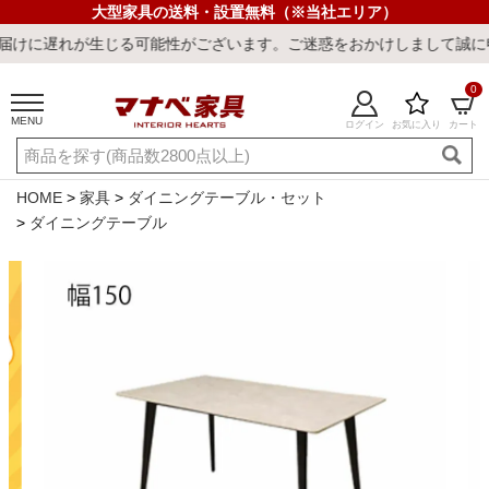
大型家具の送料・設置無料（※当社エリア）
じる可能性がございます。ご迷惑をおかけしまして誠に申し訳ございま
0
MENU
ログイン
お気に入り
カート
ご利用ガイド
新規会員登録
店舗一覧
閲覧履歴
HOME
家具
ダイニングテーブル・セット
ダイニングテーブル
よくある質問
キーワード・商品番号で探す
最短発送
冷感ラグ
冷感寝具
ワークデスク
ウィルトンラ