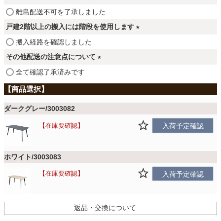
ファブリック
須
(
離島配送不可を了承しました
)
必
戸建2階以上の搬入には階段を使用します
須
カーテン
(
搬入経路を確認しました
)
必
その他配送の注意点について
須
ラグ
(
全て確認了承済みです
)
必
須
)
マット
ダークグレー/3003082
在庫要確認
入荷予定確認
収納用品
ホワイト/3003083
在庫要確認
入荷予定確認
生活用品
返品・交換について
キッチン用品