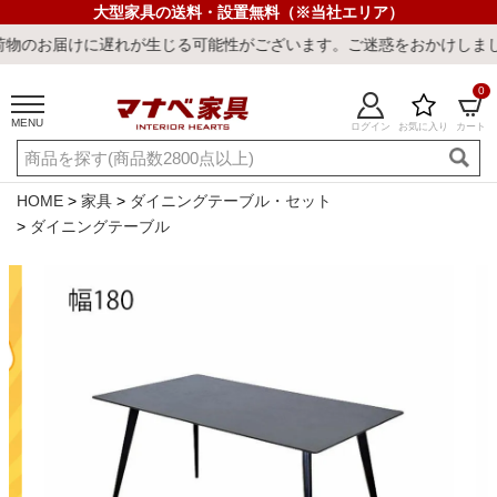
大型家具の送料・設置無料（※当社エリア）
遅れが生じる可能性がございます。ご迷惑をおかけしまして誠に申し訳
0
MENU
ログイン
お気に入り
カート
ご利用ガイド
新規会員登録
店舗一覧
閲覧履歴
HOME
家具
ダイニングテーブル・セット
ダイニングテーブル
よくある質問
キーワード・商品番号で探す
最短発送
冷感ラグ
冷感寝具
ワークデスク
ウィルトンラ