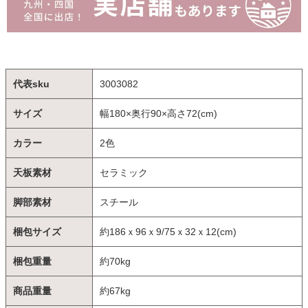
代表sku
3003082
サイズ
幅180×奥行90×高さ72(cm)
カラー
2色
天板素材
セラミック
脚部素材
スチール
梱包サイズ
約186ｘ96ｘ9/75ｘ32ｘ12(cm)
梱包重量
約70kg
商品重量
約67kg