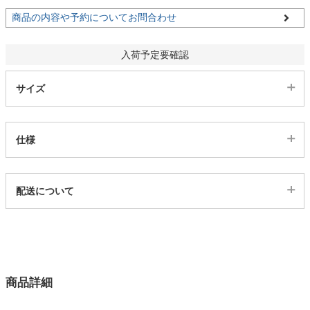
商品の内容や予約についてお問合わせ
家電・照明器具
入荷予定要確認
インテリア雑貨
サイズ
ガーデン
仕様
タワー
代表sku
配送について
3003082
配送について
サイズ
幅180×奥行90×高さ72(cm)
カラー
商品詳細
2色