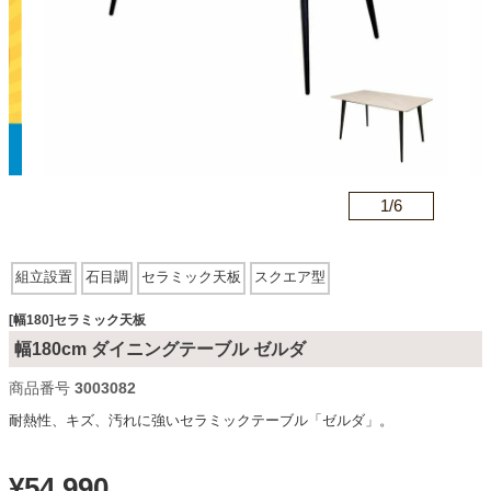
カテゴリから探す
ソファ
n
1/
6
テレビ台・リビング家具
組立設置
石目調
セラミック天板
スクエア型
ダイニングテーブル・セット
[幅180]セラミック天板
幅180cm ダイニングテーブル ゼルダ
椅子・チェア
商品番号
3003082
耐熱性、キズ、汚れに強いセラミックテーブル「ゼルダ」。
食器棚・キッチン収納
¥
54,990