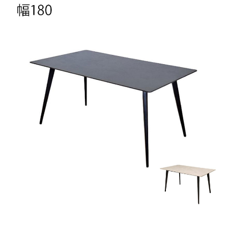
天板素材
セラミック
脚部素材
スチール
梱包サイズ
約186ｘ96ｘ9/75ｘ32ｘ12(cm)
梱包重量
約70kg
商品重量
約67kg
原産国
中国