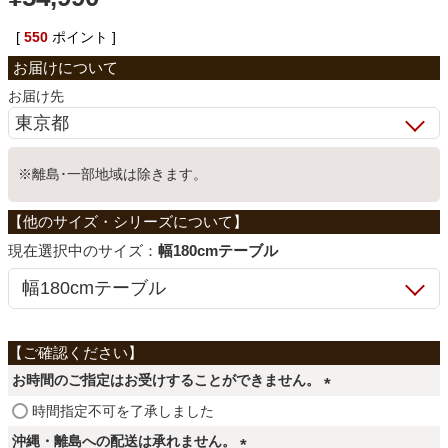
ベッド
[
550
ポイント ]
お届け先
収納家具
学習机
※離島･一部地域は除きます。
ホームオフィス
サイズ：
幅180cmテーブル
こたつ
お時間のご指定はお受けすることができません。
寝具
(
時間指定不可を了承しました
必
沖縄・離島への配送は承れません。