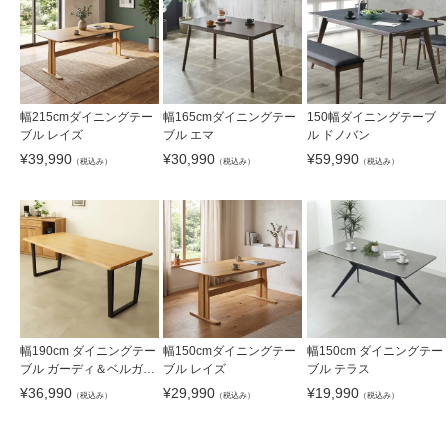
幅215cmダイニングテー
幅165cmダイニングテー
150幅ダイニングテーブ
ブル レイズ
ブル エマ
ル ドノバン
¥
39,990
¥
30,990
¥
59,990
（税込み）
（税込み）
（税込み）
幅190cm ダイニングテー
幅150cmダイニングテー
幅150cm ダイニングテー
ブル ガーディ＆ベルガー
ブル レイズ
ブル テラス
2
¥
36,990
¥
29,990
¥
19,990
（税込み）
（税込み）
（税込み）