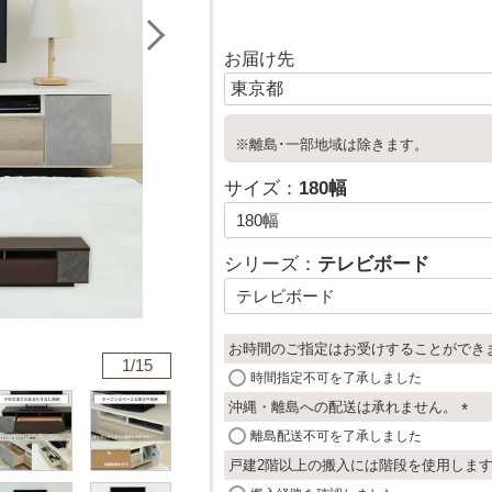
お届け先
※離島･一部地域は除きます。
サイズ：
180幅
シリーズ：
テレビボード
お時間のご指定はお受けすることができ
1/
15
時間指定不可を了承しました
沖縄・離島への配送は承れません。
(
離島配送不可を了承しました
必
戸建2階以上の搬入には階段を使用しま
須