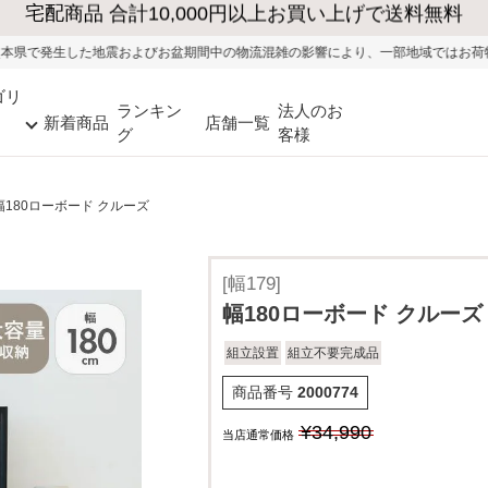
よびお盆期間中の物流混雑の影響により、一部地域ではお荷物のお届けに遅れが生じ
ゴリ
ランキン
法人のお
新着商品
店舗一覧
グ
客様
幅180ローボード クルーズ
[幅179]
幅180ローボード クルーズ
組立設置
組立不要完成品
商品番号
2000774
¥
34,990
当店通常価格