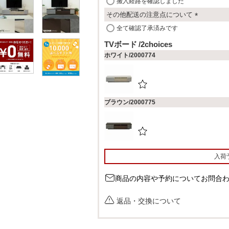
搬入経路を確認しました
)
その他配送の注意点について
(
全て確認了承済みです
必
TVボード
2choices
須
ホワイト/2000774
)
ブラウン/2000775
入荷
商品の内容や予約についてお問合
返品・交換について