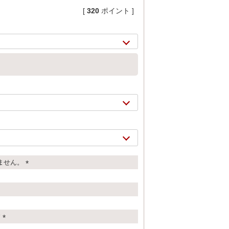
[
320
ポイント ]
ません。
2/
15
(
必
須
)
す
(