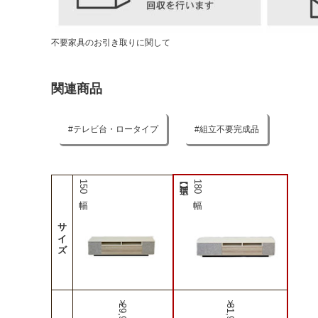
不要家具のお引き取りに関して
関連商品
テレビ台・ロータイプ
組立不要完成品
150幅
180幅
サイズ
￥29,990
￥31,990