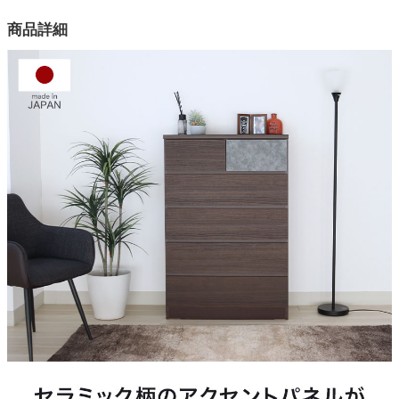
カラー
商品詳細
2色
天板の素材
プリント紙化粧繊維版
天板の塗装
ウレタン樹脂コート
引き出しの素材
側面:ファルカタ材 向板:MDF
天板の耐荷重(目安)
約10kg
引き出しの耐荷重(目安)
約5kg
梱包サイズ
約80x40x120(cm)