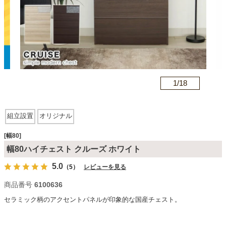
カテゴリから探す
ソファ
n
1/
18
テレビ台・リビング家具
組立設置
オリジナル
ダイニングテーブル・セット
[幅80]
幅80ハイチェスト クルーズ ホワイト
5.0
（5）
レビューを見る
椅子・チェア
商品番号
6100636
セラミック柄のアクセントパネルが印象的な国産チェスト。
食器棚・キッチン収納