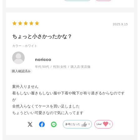
2025.9.15
ちょっと小さかったかな？
カラー：ホワイト
noricco
年代:
50代
性別:
女性
購入店:
実店舗
案外入りません
着もしない履きもしない服や下着や靴下が有り過ぎるからなのです
が
全然入らなくてケースを買い足しました
ちょうどいい可愛さなので気に入ってます
参考になった
0
Like!
0