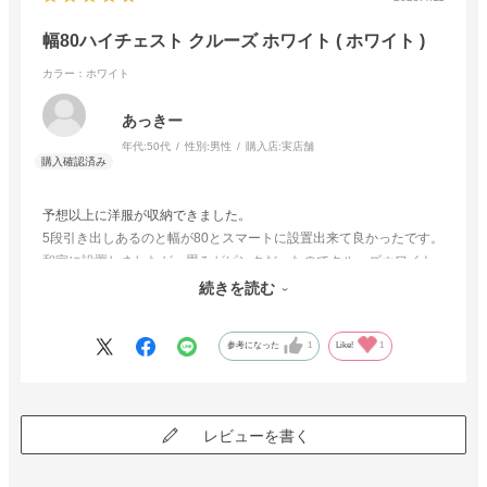
幅80ハイチェスト クルーズ ホワイト ( ホワイト )
カラー：ホワイト
あっきー
年代:
50代
性別:
男性
購入店:
実店舗
予想以上に洋服が収納できました。
5段引き出しあるのと幅が80とスマートに設置出来て良かったです。
和室に設置しましたが、畳みがピンクだったのでクルーズホワイト
を選んで良かったです。
続きを読む
畳みとのカラーリングもマッチしました。
参考になった
1
Like!
1
レビューを書く