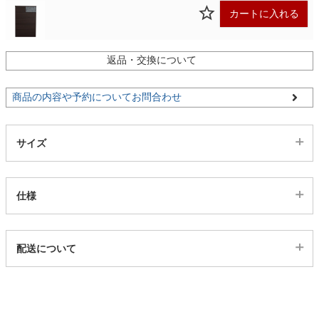
カートに入れる
家電・照明器具
返品・交換について
インテリア雑貨
商品の内容や予約についてお問合わせ
ガーデン
サイズ
タワー
仕様
代表sku
配送について
6100636
配送について
サイズ
幅80×奥行40×高さ120(cm)