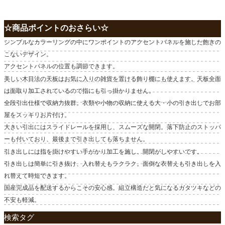
☆商品ポイントのおさらい☆
シンプルなカラーリングの中にワンポイントのアクセントパネルを施した飽きの
こないデザイン。
アクセントパネルの位置も調節できます。
美しい木目法の天板はお気に入りの雑貨を置ける飾り棚にも使えます。天板全面
は面取り加工されているので指にも引っ掛かりません。
全段引出仕様で収納力抜群。衣類や小物の収納に使える大・小の引き出しでお部
屋をスッキリお片付け。
大きい引出にはスライドレールを採用し、スムーズな開閉。落下防止のストッパ
ーも付いており、最後まで引き出しても落ちません。
引き出しには指を掛けやすい手がかり加工を施し、開閉がしやすいです。
引き出しは簡単に引き抜け、入れ替えもラクラク。面倒な衣替えも引き出しを入
れ替えて時短できます。
国産完成品を配送するからこその安心感。組立構造だと気になるガタツキなどの
不安も軽減。
検索タグ