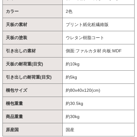
カラー
2色
天板の素材
プリント紙化粧繊維版
天板の塗装
ウレタン樹脂コート
引き出しの素材
側面:ファルカタ材 向板:MDF
天板の耐荷重(目安)
約10kg
引き出しの耐荷重(目安)
約5kg
梱包サイズ
約80x40x120(cm)
梱包重量
約30.5kg
商品重量
約30kg
原産国
国産