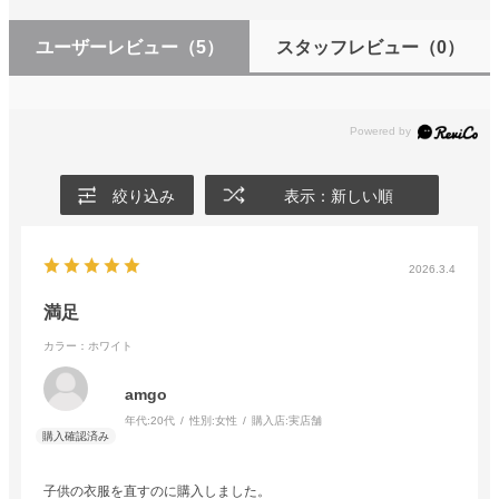
ユーザーレビュー
（5）
スタッフレビュー
（0）
絞り込み
表示：新しい順
2026.3.4
満足
カラー：ホワイト
amgo
年代:
20代
性別:
女性
購入店:
実店舗
子供の衣服を直すのに購入しました。