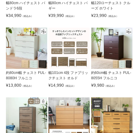
幅80cm ハイチェスト パ
幅80cm ハイチェスト バ
幅120ローチェスト クル
ンドラ6段
ギー
ーズ ホワイト
¥
34,990
¥
39,990
¥
23,990
（税込み）
（税込み）
（税込み）
約80cm幅 チェスト FUL-
幅101cm 4段 ファブリッ
約60cm幅 チェスト FUL-
8080H フルニコ
クチェスト オルド
8055H フルニコ
¥
13,800
¥
14,990
¥
9,980
（税込み）
（税込み）
（税込み）