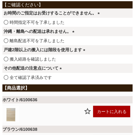
ファブリック
お時間のご指定はお受けすることができません。
(
カーテン
時間指定不可を了承しました
必
沖縄・離島への配送は承れません。
須
(
離島配送不可を了承しました
)
ラグ
必
戸建2階以上の搬入には階段を使用します
須
(
搬入経路を確認しました
)
マット
必
その他配送の注意点について
須
(
全て確認了承済みです
)
必
収納用品
須
)
ホワイト/6100636
生活用品
カートに入れる
キッチン用品
ブラウン/6100638