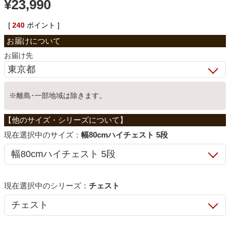
¥
23,990
ベッド
[
240
ポイント ]
収納家具
お届け先
学習机
※離島･一部地域は除きます。
ホームオフィス
サイズ：
幅80cmハイチェスト 5段
こたつ
シリーズ：
チェスト
寝具