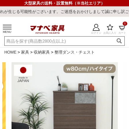
大型家具の送料・設置無料（※当社エリア）
ございます。ご迷惑をおかけしまして誠に申し訳ございません。
0
MENU
ログイン
お気に入り
カート
ご利用ガイド
新規会員登録
店舗一覧
閲覧履歴
HOME
家具
収納家具
整理ダンス・チェスト
よくある質問
キーワード・商品番号で探す
最短発送
冷感ラグ
冷感寝具
ワークデスク
ウィルトンラ