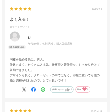
2025.7.3
よく入る！
カラー：ホワイト
U
年代:
30代
性別:
男性
購入店:
実店舗
同棲を始める為に、購入。
段数も多く、たくさん入る為、仕事着と普段着を、しっかり分けて
収納できました。
デザインも良く、クローゼットの中ではなく、部屋に置いても他の
物と調和が取れたので、とても良いです！
参考になった
0
Like!
0
2025.4.11