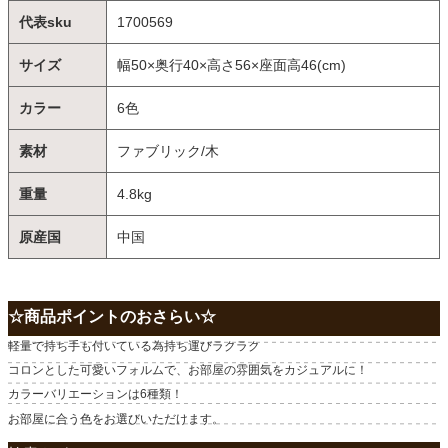
代表sku
1700569
サイズ
幅50×奥行40×高さ56×座面高46(cm)
カラー
6色
素材
ファブリック/木
重量
4.8kg
原産国
中国
☆商品ポイントのおさらい☆
軽量で持ち手も付いている為持ち運びラクラク
コロンとした可愛いフォルムで、お部屋の雰囲気をカジュアルに！
カラーバリエーションは6種類！
お部屋に合う色をお選びいただけます。