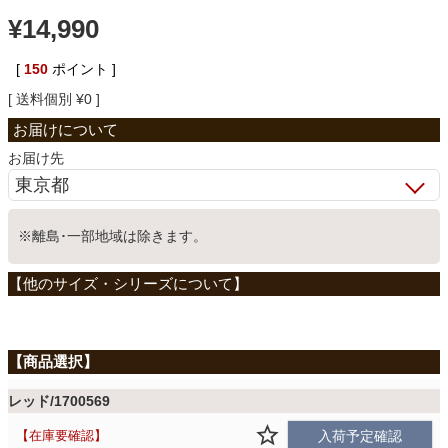
¥
14,990
ベッド
[
150
ポイント ]
送料個別
¥
0
収納家具
お届け先
学習机
※離島･一部地域は除きます。
ホームオフィス
こたつ
寝具
レッド/1700569
在庫要確認
入荷予定確認