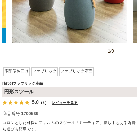
カテゴリから探す
ソファ
n
1/
9
テレビ台・リビング家具
宅配便お届け
ファブリック
ファブリック座面
ダイニングテーブル・セット
[幅50]ファブリック座面
円形スツール
5.0
（2）
レビューを見る
椅子・チェア
商品番号
1700569
コロンとした可愛いフォルムのスツール「ミーティア」持ち手もある為持
食器棚・キッチン収納
ち運びも簡単です。