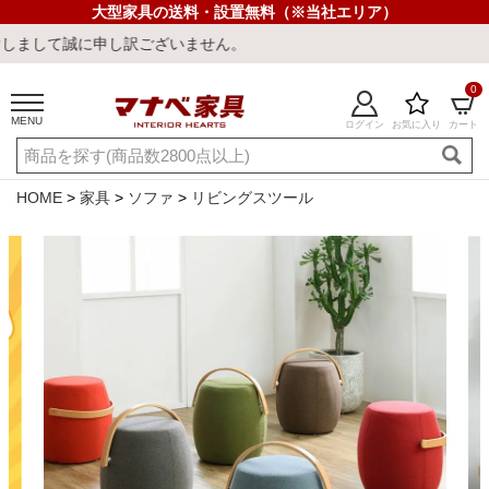
大型家具の送料・設置無料（※当社エリア）
申し訳ございません。
0
MENU
ログイン
お気に入り
カート
ご利用ガイド
新規会員登録
店舗一覧
閲覧履歴
HOME
家具
ソファ
リビングスツール
よくある質問
キーワード・商品番号で探す
最短発送
冷感ラグ
冷感寝具
ワークデスク
ウィルトンラ