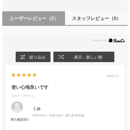
ユーザーレビュー
（2）
スタッフレビュー
（0）
絞り込み
表示：新しい順
2026.1.7
使い心地良いです
カラー：グリーン
くみ
年代:
50代
性別:
女性
購入店:
実店舗