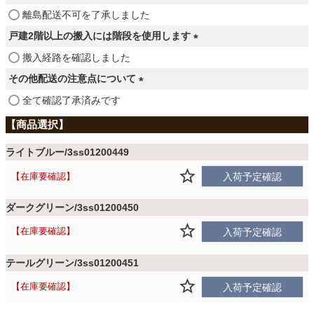
ファブリック
須
(
離島配送不可を了承しました
)
必
戸建2階以上の搬入には階段を使用します
須
カーテン
(
搬入経路を確認しました
)
必
その他配送の注意点について
須
(
全て確認了承済みです
ラグ
)
必
須
)
マット
ライトブルー/3ss01200449
在庫要確認
入荷予定確認
収納用品
ダークグリーン/3ss01200450
在庫要確認
入荷予定確認
生活用品
テールグリーン/3ss01200451
在庫要確認
入荷予定確認
キッチン用品