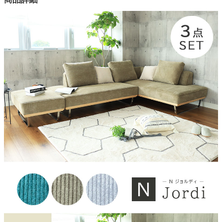
3色
素材
ファブリック
座面
Sバネ・ウレタンフォーム
背もたれ
ウレタンフォーム
フレーム
天然木
脚
スチール
お手入れ方法
カバーを外してドライクリーニング可（クッションのみ）
耐荷重(目安)