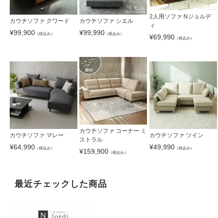
2人用ソファ Nジョルデ
カウチソファ クワード
カウチソファ シエル
ィ
¥
99,900
¥
99,990
（税込み）
（税込み）
¥
69,990
（税込み）
カウチソファ コーナー ミ
カウチソファ マレー
カウチソファ ツイン
ストラル
¥
64,990
¥
49,990
（税込み）
（税込み）
¥
159,900
（税込み）
最近チェックした商品