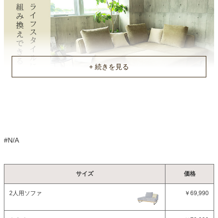
約240kg
搬入間口
最低幅約70cm
原産国
中国
不要家具のお引き取りに関して
#N/A
サイズ
価格
2人用ソファ
￥69,990