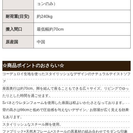
ョンのみ）
耐荷重(目安)
約240kg
搬入間口
最低幅約70cm
原産国
中国
☆商品ポイントのおさらい☆
コーデュロイ生地を使ったスタイリッシュなデザインのナチュラルテイストソフ
ァ
座面奥行は約70cm。脚を組んで座ることもできる広々サイズ。リビングでゆっ
たりとした時間を過ごせます。
Sバネとウレタンフォームを使用した座面は程よいかたさとなっております。
背の高さは66cmと低めで圧迫感を与えないデザイン。お部屋が広く見える効果
もあります。
スタイリッシュなスチール脚を使用。
ファブリック×天然木フレーム×スチールの異素材の組み合わせでモダンな印象