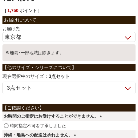
ベッド
[
1,750
ポイント ]
お届け先
収納家具
※離島･一部地域は除きます。
学習机
ホームオフィス
サイズ：
3点セット
こたつ
お時間のご指定はお受けすることができません。
寝具
(
時間指定不可を了承しました
必
沖縄・離島への配送は承れません。