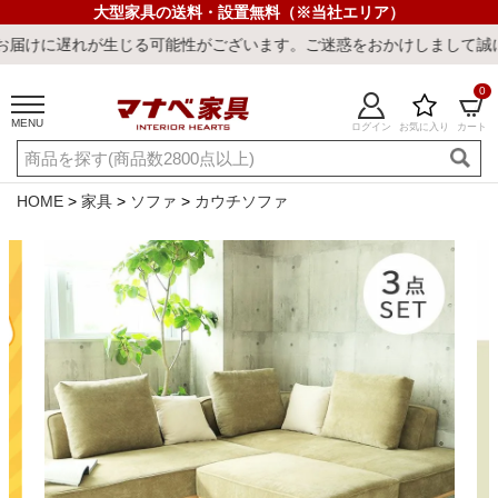
大型家具の送料・設置無料（※当社エリア）
る可能性がございます。ご迷惑をおかけしまして誠に申し訳ございませ
0
MENU
ログイン
お気に入り
カート
ご利用ガイド
新規会員登録
店舗一覧
閲覧履歴
HOME
家具
ソファ
カウチソファ
よくある質問
キーワード・商品番号で探す
最短発送
冷感ラグ
冷感寝具
ワークデスク
ウィルトンラ