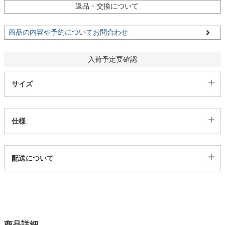
返品・交換について
家電・照明器具
商品の内容や予約についてお問合わせ
インテリア雑貨
入荷予定要確認
サイズ
ガーデン
仕様
タワー
代表sku
配送について
3ss01200449
配送について
サイズ
幅309×奥行185×高さ66×座面高40.5(cm)
カラー
商品詳細