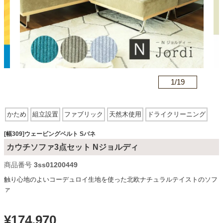
カテゴリから探す
ソファ
n
1/
19
テレビ台・リビング家具
かため
組立設置
ファブリック
天然木使用
ドライクリーニング
ウェービングベルト
Sバネ
ダイニングテーブル・セット
[幅309]ウェービングベルト Sバネ
カウチソファ3点セット Nジョルディ
商品番号
3ss01200449
椅子・チェア
触り心地のよいコーデュロイ生地を使った北欧ナチュラルテイストのソフ
ァ
食器棚・キッチン収納
¥
174,970