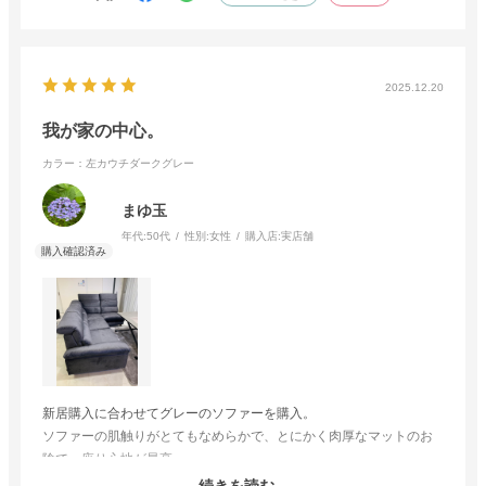
2025.12.20
我が家の中心。
カラー：左カウチダークグレー
まゆ玉
年代:
50代
性別:
女性
購入店:
実店舗
新居購入に合わせてグレーのソファーを購入。
ソファーの肌触りがとてもなめらかで、とにかく肉厚なマットのお
陰で、座り心地が最高。
座ってみると背もたれも高く、首の辺りから背もたれを伸ばした
続きを読む