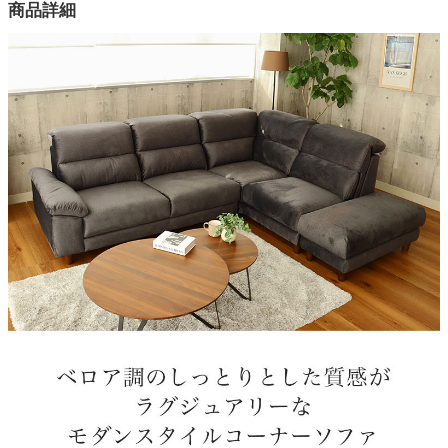
商品詳細
4色
内部構造（背たもれ部）
ウレタン、シリコンフィル
内部構造（座部）
ポケットコイル、ウレタン
木部素材
天然木
張地
ファブリック（ポリエステル100％）
特徴
ヘッドギア付き（7段階）
脚の取付け方法
手で回してねじ込み式