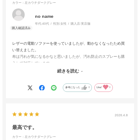
カラー：左カウチダークグレー
no name
年代:
40代
性別:
女性
購入店:
実店舗
レザーの電動ソファーを使っていましたが、動かなくなったため買
い替えました。
布は汚れが気になるかなと思いましたが、汚れ防止のスプレーも購
入して対策しています。
ソファー下の掃除もできるし、5人同時に座れるのでリビングにいる
続きを読む
ことが増えました。
参考になった
0
Like!
0
2026.4.8
最高です。
カラー：左カウチダークグレー