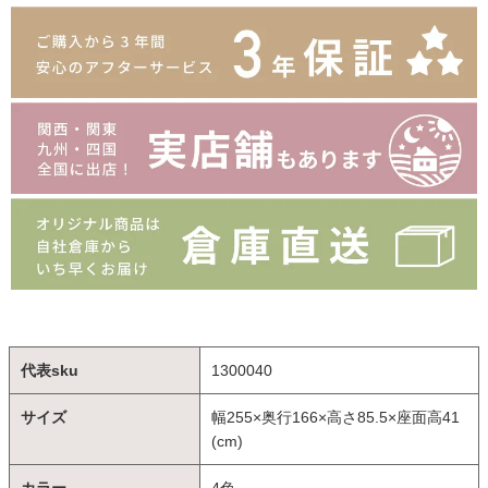
代表sku
1300040
サイズ
幅255×奥行166×高さ85.5×座面高41
(cm)