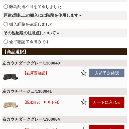
ファブリック
須
(
離島配送不可を了承しました
)
必
戸建2階以上の搬入には階段を使用します
須
カーテン
(
搬入経路を確認しました
)
必
その他配送の注意点について
須
(
ラグ
全て確認了承済みです
)
必
須
)
マット
左カウチダークグレー/1300040
在庫要確認
入荷予定確認
収納用品
左カウチベージュ/1300041
生活用品
カートに入れる
【配送目安：10月下旬】
右カウチダークグレー/1300064
キッチン用品