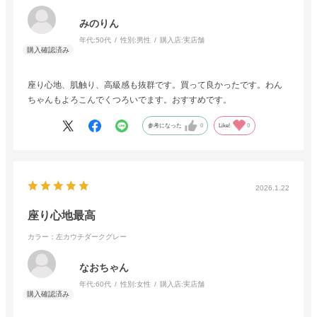
みのりん
年代:
50代
性別:
男性
購入店:
実店舗
座り心地、肌触り、高級感も抜群です。買って良かったです。わん
ちゃんもよろこんでくつろいでます。おすすめです。
参考になった
0
Like!
0
2026.1.22
座り心地最高
カラー：左カウチダークグレー
なおちゃん
年代:
60代
性別:
女性
購入店:
実店舗