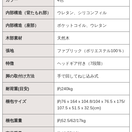
カラー
4色
内部構造（背たもれ部）
ウレタン、シリコンフィル
内部構造（座部）
ポケットコイル、ウレタン
木部素材
天然木
張地
ファブリック（ポリエステル100％）
特徴
ヘッドギア付き（7段階）
脚の取付け方法
手で回してねじ込み式
耐荷重(目安)
約240kg
梱包サイズ
約76ｘ164ｘ104.8/104ｘ76.5ｘ175/
107.5ｘ51.5ｘ32.5(cm)
梱包重量
約52.5/62/17kg