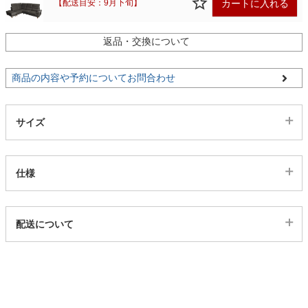
カートに入れる
【配送目安：9月下旬】
家電・照明器具
返品・交換について
右カウチベージュ/1300065
カートに入れる
商品の内容や予約についてお問合わせ
インテリア雑貨
サイズ
ガーデン
仕様
タワー
代表sku
配送について
1300040
配送について
サイズ
幅255×奥行166×高さ85.5×座面高41(cm)
カラー