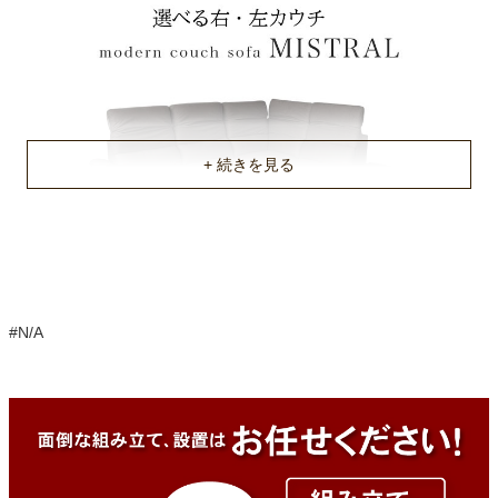
耐荷重(目安)
約240kg
梱包サイズ
約76ｘ164ｘ104.8/104ｘ76.5ｘ175/107.5ｘ51.5ｘ32.5(cm)
梱包重量
約52.5/62/17kg
商品重量
不要家具のお引き取りに関して
約46/55/13kg
原産国
#N/A
中国