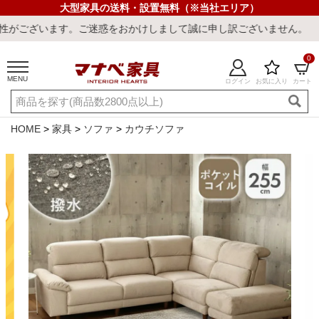
大型家具の送料・設置無料（※当社エリア）
惑をおかけしまして誠に申し訳ございません。
0
MENU
ログイン
お気に入り
カート
ご利用ガイド
新規会員登録
店舗一覧
閲覧履歴
HOME
家具
ソファ
カウチソファ
よくある質問
キーワード・商品番号で探す
最短発送
冷感ラグ
冷感寝具
ワークデスク
ウィルトンラ