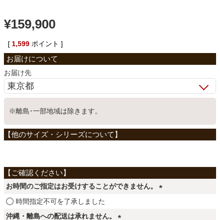
ベッド
¥
159,900
[
1,599
ポイント ]
収納家具
お届け先
学習机
※離島･一部地域は除きます。
ホームオフィス
こたつ
お時間のご指定はお受けすることができません。
寝具
(
時間指定不可を了承しました
必
沖縄・離島への配送は承れません。