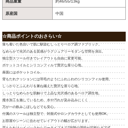
商品重量
約46/55/13kg
原産国
中国
☆商品ポイントのおさらい☆
落ち着いた色合いで肌に馴染むしっとりベロア調ファブリック。
なめらかで光沢のある質感がラグジュアリーモダンな空間を演出。
独立型スツール付きでレイアウトも自由に変更可能。
ポケットコイルとシリコンフィルで贅沢な座り心地。
座面にはポケットコイル、
背もたれクッションには羽毛のようにふわふわのシリコンフィル使用。
しっかりとふんわりを兼ね備えた贅沢な座り心地。
しっとりなめらかな肌触りで上品な光沢感のあるベロア調生地。
撥水加工を施しているため、水や汚れが染み込みにくく
万が一の飲みこぼしなどでも安心。
付属のスツールは独立型で、対面式やロングカウチとしても使用OK。
お部屋やシーンに合わせてレイアウトの幅が広がります。
背もたれはハイバックからロータイプまで7段階の調節が可能なギア式。