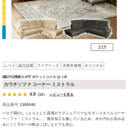
カテゴリから探す
ソファ
n
1/
19
テレビ台・リビング家具
ふつう
組立設置
ファブリック
天然木使用
オリジナル
掃除ロボ可
アーム有
ポケットコイル
はっ水
ダイニングテーブル・セット
[幅255]掃除ロボ可 ポケットコイル はっ水
カウチソファ コーナー ミストラル
4.9
（15）
レビューを見る
椅子・チェア
商品番号
1300040
ベロア調のしっとりとした質感がラグジュアリーなモダンスタイルコーナ
食器棚・キッチン収納
ーソファ「ミストラル」。撥水加工を施しているため、水や汚れが染み込
みにくく万が一の飲みこぼしなどでも安心。