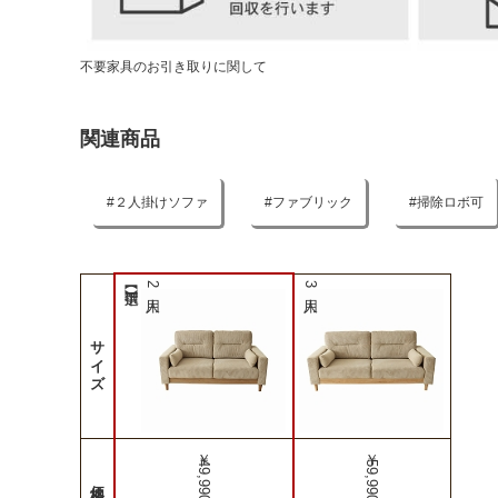
不要家具のお引き取りに関して
関連商品
２人掛けソファ
ファブリック
掃除ロボ可
2人用
3人用
サイズ
￥49,990
￥59,990