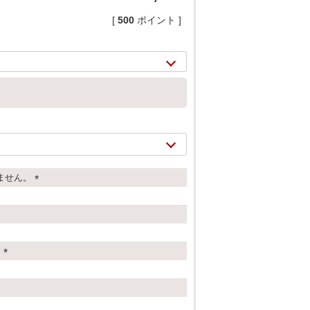
[
500
ポイント ]
ません。
(
必
須
2/
21
)
す
(
必
須
)