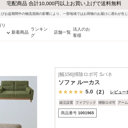
大型家具の送料・設置無料（※当社エリア）
混雑の影響により、一部地域ではお荷物のお届けに遅れが生じる可能性がございます
ゴリ
ランキン
法人のお
新着商品
店舗一覧
グ
客様
[幅156]掃除ロボ可 Sバネ
ソファ ルーカス
5.0
（2）
レビュー
組立設置
ファブリック
掃除ロボ可
アーム
商品番号
1001965