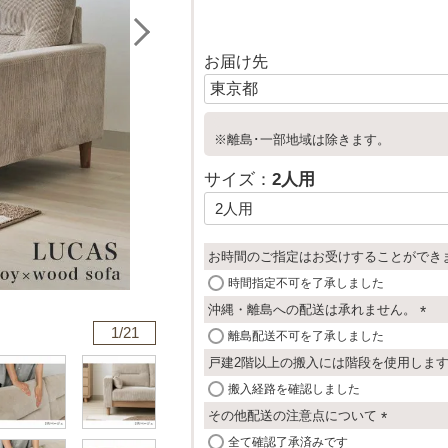
お届け先
※離島･一部地域は除きます。
サイズ：
2人用
お時間のご指定はお受けすることができ
時間指定不可を了承しました
沖縄・離島への配送は承れません。
1/
21
(
離島配送不可を了承しました
必
戸建2階以上の搬入には階段を使用しま
須
搬入経路を確認しました
)
その他配送の注意点について
(
全て確認了承済みです