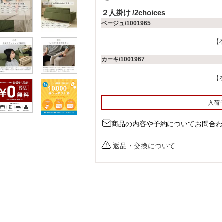
必
２人掛け
2choices
須
ベージュ/1001965
)
カーキ/1001967
入荷
商品の内容や予約についてお問合
返品・交換について