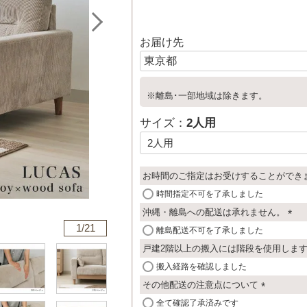
お届け先
※離島･一部地域は除きます。
サイズ：
2人用
お時間のご指定はお受けすることができ
時間指定不可を了承しました
沖縄・離島への配送は承れません。
1/
21
(
離島配送不可を了承しました
必
戸建2階以上の搬入には階段を使用しま
須
搬入経路を確認しました
)
その他配送の注意点について
(
全て確認了承済みです