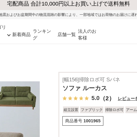
大型家具の送料・設置無料（※当社エリア）
流混雑の影響により、一部地域ではお荷物のお届けに遅れが生じる可能性がござい
ゴリ
ランキン
法人のお
新着商品
店舗一覧
グ
客様
[幅156]掃除ロボ可 Sバネ
ソファ ルーカス
5.0
（2）
レビュー
組立設置
ファブリック
掃除ロボ可
アーム
商品番号
1001965