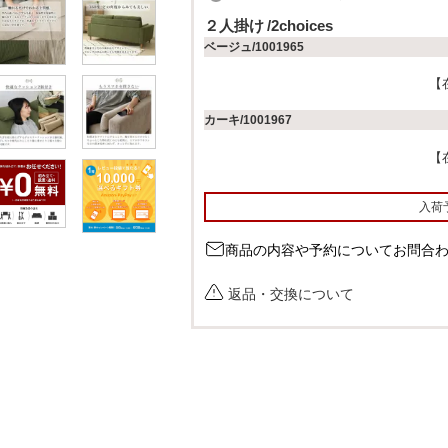
必
２人掛け
2choices
須
ベージュ/1001965
)
カーキ/1001967
入荷
商品の内容や予約についてお問合
返品・交換について