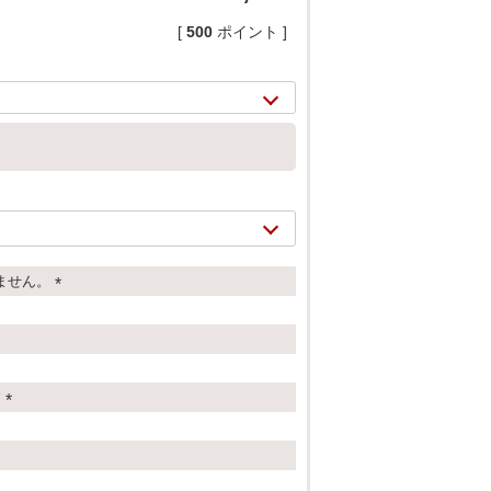
[
500
ポイント ]
ません。
(
必
須
2/
21
)
す
(
必
須
)