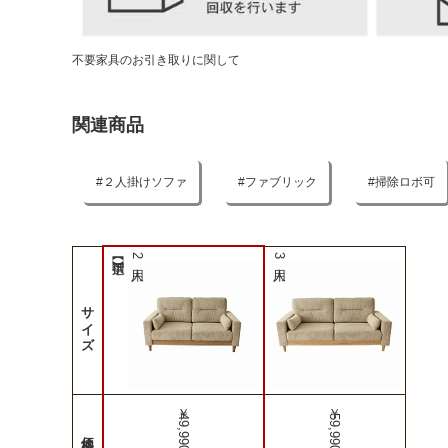
不要家具のお引き取りに関して
関連商品
２人掛けソファ
ファブリック
掃除ロボ可
2人用
3人用
サイズ
￥49,990
￥59,990