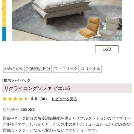
カテゴリから探す
ソファ
n
1/
20
テレビ台・リビング家具
やわらかめ
宅配便お届け
ファブリック
オリジナル
お客様組み立て商品
アーム無
ハイバック
リクライニング
木脚
ダイニングテーブル・セット
[幅70]ハイバック
リクライニングソファ ピエル5
4.6
（30）
レビューを見る
椅子・チェア
商品番号
558053
背面やネック部分の角度調節機能を備えたダブルクッションのファブリッ
食器棚・キッチン収納
ク座椅子です。しっかりとした天然木の脚とボリュームたっぷりの座面や
背面はソファーとなんら変わらないクオリティーです。