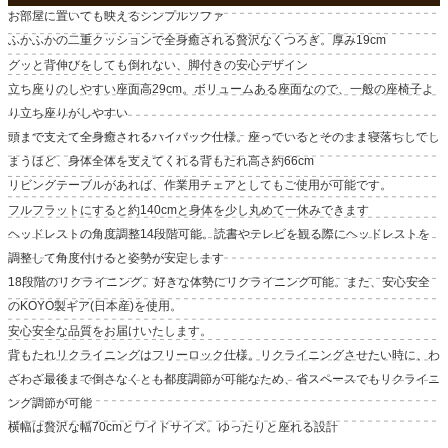
お部屋に置いても映えるシンプルソファ
ふかふかの二重クッションで全身癒される贅沢なくつろぎ。厚み19cm
グッと背伸びをしても倒れない、脚付きの安心デザイン
立ち座りのしやすい座面高29cm。ボリュームある座面なので、一般の座椅子よ
り立ち座りがしやすい
頭まで支えて全身癒されるハイバック仕様。座っているとそのまま寝落ちしてし
まうほど、身体全体を支えてくれる背もたれ高さ約66cm
リビングテーブルがあれば、作業用チェアとしてもご使用が可能です。
フルフラットにすると約140cmと身体を少し丸めて一休みできます
ヘッドレストの角度調整14段階可能。読書やテレビを観る際にヘッドレストを
調整して角度付けると姿勢が安定します
18段階のリクライニング。好きな体勢にリクライニング可能。また、安心安全
のKOYO製ギア(日本産)を使用。
安心安全な品質をお届けいたします。
背もたれリクライニングはフリーロック仕様。リクライニングさせたい時に、わ
ざわざ最後まで倒さなくとも都度調節が可能なため、省スペースでもリクライニ
ング調節が可能
横幅は贅沢な幅70cmとワイドサイズ。ゆったりと座れる設計