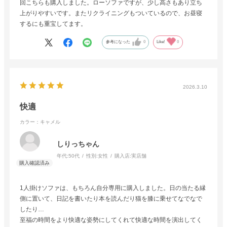
回こちらも購入しました。ローソファですが、少し高さもあり立ち
上がりやすいです。またリクライニングもついているので、お昼寝
するにも重宝してます。
参考になった
0
Like!
0
2026.3.10
快適
カラー：キャメル
しりっちゃん
年代:
50代
性別:
女性
購入店:
実店舗
1人掛けソファは、もちろん自分専用に購入しました。日の当たる縁
側に置いて、日記を書いたり本を読んだり猫を膝に乗せてなでなで
したり…
至福の時間をより快適な姿勢にしてくれて快適な時間を演出してく