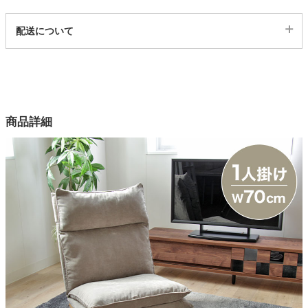
代表sku
配送について
家電・照明器具
558053
配送について
サイズ
インテリア雑貨
幅70×奥行88×高さ94×座面高29(cm)
カラー
商品詳細
ガーデン
2色
素材
ファブリック（ポリエステル100％）
タワー
仕様1
背面リクライニング
仕様2
ネック部分リクライニング
仕様3