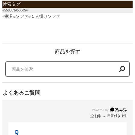
検索タグ
#558053#558054
#家具#ソファ#１人掛けソファ
商品を探す
よくあるご質問
Powered by
全1件
回答付き:1件