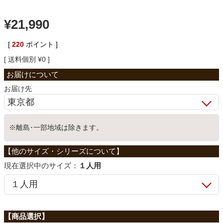
ベッド
¥
21,990
[
220
ポイント ]
収納家具
送料個別
¥
0
学習机
お届け先
ホームオフィス
※離島･一部地域は除きます。
こたつ
サイズ：
１人用
寝具