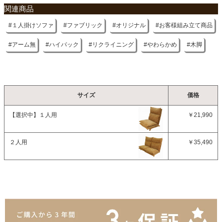
組立説明書(PDF)
関連商品
１人掛けソファ
ファブリック
オリジナル
お客様組み立て商品
アーム無
ハイバック
リクライニング
やわらかめ
木脚
サイズ
価格
【選択中】
１人用
￥21,990
２人用
￥35,490