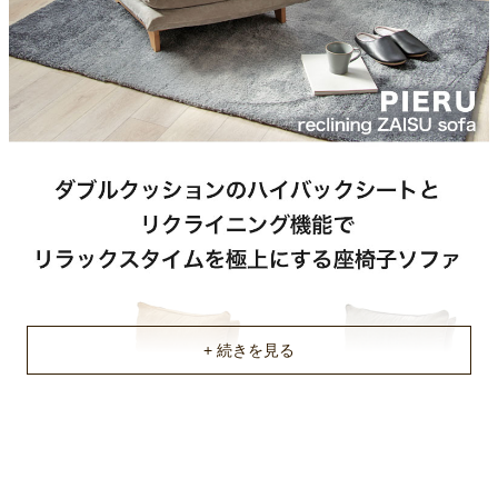
KOYO製のリクライニングギア
耐荷重(目安)
約80kg
搬入間口
最低幅約50cm
梱包サイズ
約142x74x15(cm)
梱包重量
約14kg
商品重量
約12kg
原産国
中国