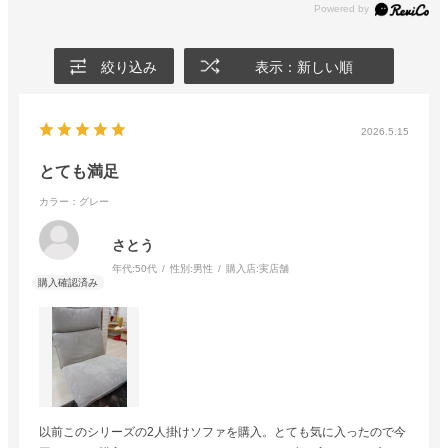
絞り込み
表示：新しい順
2026.5.15
とても満足
カラー：グレー
さとう
年代:
50代
性別:
男性
購入店:
実店舗
以前このシリーズの2人掛けソファを購入。とても気に入ったので今