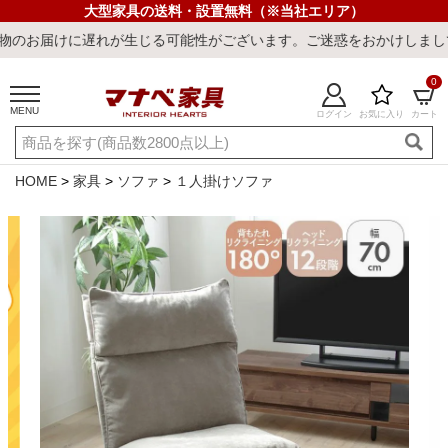
大型家具の送料・設置無料（※当社エリア）
が生じる可能性がございます。ご迷惑をおかけしまして誠に申し訳ござ
0
MENU
ログイン
お気に入り
カート
ご利用ガイド
新規会員登録
店舗一覧
閲覧履歴
HOME
家具
ソファ
１人掛けソファ
よくある質問
キーワード・商品番号で探す
最短発送
冷感ラグ
冷感寝具
ワークデスク
ウィルトンラ