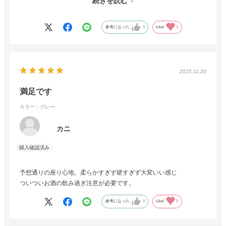
続きを読む
1人用ソファを探している方がいたらぜひお勧めしたいです！
参考になった
0
Like!
1
2025.11.20
満足です
カラー：グレー
カニ
予想通りの座り心地。柔らかすぎず硬すぎず大変いい感じ
ついついお酒の飲み過ぎ注意が必要です。
参考になった
0
Like!
0