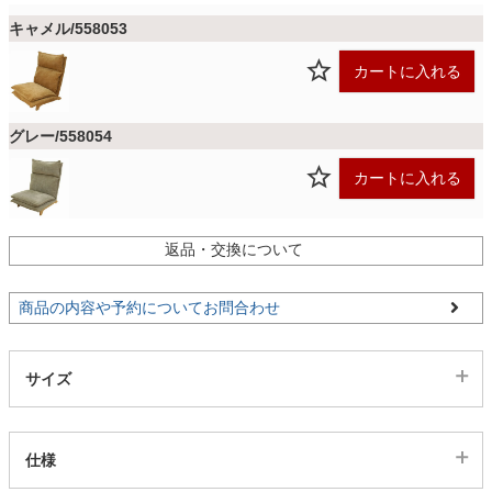
ファブリック
キャメル/558053
カートに入れる
カーテン
グレー/558054
ラグ
カートに入れる
マット
返品・交換について
商品の内容や予約についてお問合わせ
収納用品
サイズ
生活用品
仕様
キッチン用品