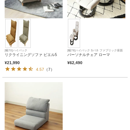
ファブリック
カーテン
ラグ
[幅70]ハイバック
[幅78]ハイバック Sバネ ファブリック座面
リクライニングソファ ピエル5
パーソナルチェア ローマ
マット
¥
21,990
¥
62,490
4.57
（7）
収納用品
生活用品
キッチン用品