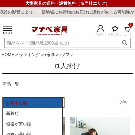
大型家具の送料・設置無料（※当社エリア）
の影響により、一部地域にお荷物のお届けに遅れが生じる可能性がござ
0
MENU
ログイン
お気に入り
カート
ご利用ガイド
新規会員登録
店舗一覧
閲覧履歴
HOME
ランキング
r家具
rソファ
よくある質問
r1人掛け
キーワード・商品番号で探す
商品一覧
7
おすすめ順
新着順
価格が安い順
最短発送
冷感ラグ
冷感寝具
ワークデスク
ウィルトンラ
価格が高い順