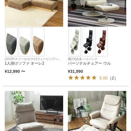
ベッド
収納家具
学習机
[1P/2P/スツール/カウチ]ウェービングベル
[幅73]合皮 ハイバック
ト Sバネ
1人掛けソファ オーレ2
パーソナルチェアー ウル
ホームオフィス
¥
12,990
〜
¥
31,990
5.00
（2）
こたつ
寝具