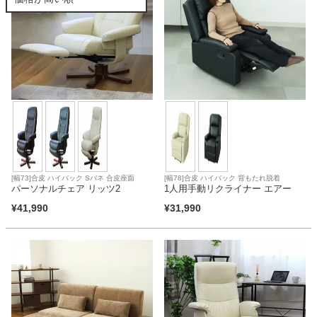
カテゴリから探す
ソファ
テレビ台・リビング家具
[幅73]合皮 ハイバック Sバネ 合皮座面
[幅78]合皮 ハイバック 背もたれ脱着
パーソナルチェア リッツ2
1人用手動リクライナー エアー
ダイニングテーブル・セット
¥
41,990
¥
31,990
椅子・チェア
食器棚・キッチン収納