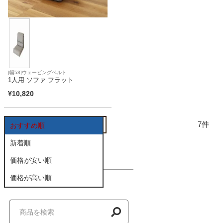
家電・照明器具
インテリア雑貨
[幅58]ウェービングベルト
1人用 ソファ フラット
ガーデン
¥
10,820
7
おすすめ順
タワー
新着順
価格が安い順
価格が高い順
商品を探す